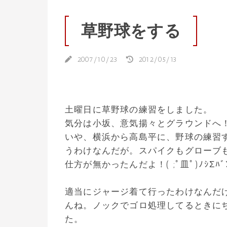
草野球をする
2007/10/23
2012/05/13
土曜日に草野球の練習をしました。
気分は小坂、意気揚々とグラウンドへ
いや、横浜から高島平に、野球の練習
うわけなんだが。スパイクもグローブ
仕方が無かったんだよ！( ;ﾟ皿ﾟ)ﾉｼΣﾊﾞﾝﾊ
適当にジャージ着て行ったわけなんだ
んね。ノックでゴロ処理してるときに
た。