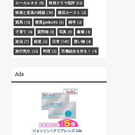
ローカルネタ
(8)
映画ドラマ批評
(52)
映画と音楽の雑談
(18)
横浜カースト
(2)
競馬
(12)
教育garden#2
(6)
雑学
(2)
子育て
(4)
質問箱
(3)
写真
(3)
書籍
(4)
政治
(7)
鉄道
(2)
日常
(149)
買い物
(4)
旅行気分
(22)
料理
(2)
労働組合を作る！
(4)
Ads