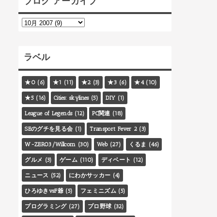
ブログ アーカイブ
ラベル
★0
(6)
★1
(11)
★2
(3)
★3
(6)
★4
(10)
★5
(16)
Cities: skylines
(5)
DIY
(1)
League of Legends
(12)
PC関連
(18)
SEのグチを見る会
(1)
Transport Fever 2
(3)
W-ZERO3/Willcom
(30)
Web
(27)
くるま
(46)
グルメ
(3)
ゲーム
(110)
ディベート
(12)
ニュース
(52)
にわかサッカー
(4)
ひろゆきvsF爺
(5)
フェミニズム
(5)
プログラミング
(27)
プロ野球
(32)