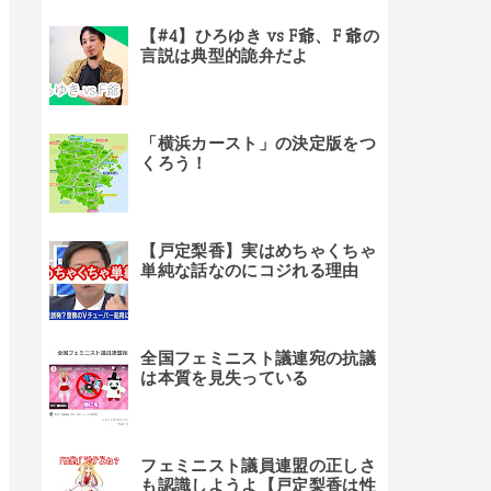
【#4】ひろゆき vs F爺、F 爺の
言説は典型的詭弁だよ
「横浜カースト」の決定版をつ
くろう！
【戸定梨香】実はめちゃくちゃ
単純な話なのにコジれる理由
全国フェミニスト議連宛の抗議
は本質を見失っている
フェミニスト議員連盟の正しさ
も認識しようよ【戸定梨香は性