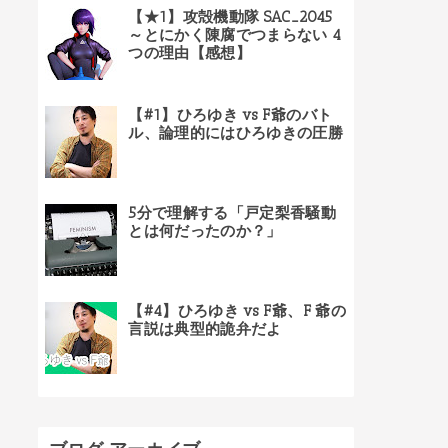
【★1】攻殻機動隊 SAC_2045
～とにかく陳腐でつまらない 4
つの理由【感想】
【#1】ひろゆき vs F爺のバト
ル、論理的にはひろゆきの圧勝
5分で理解する「戸定梨香騒動
とは何だったのか？」
【#4】ひろゆき vs F爺、F 爺の
言説は典型的詭弁だよ