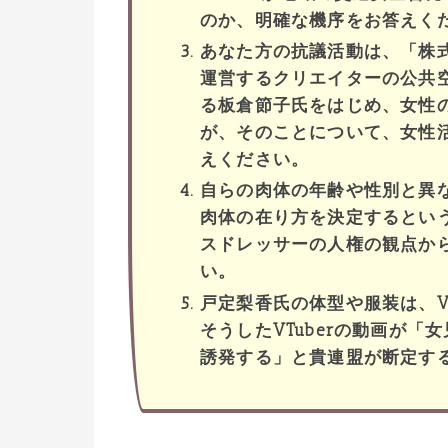
のか、明確な機序をお答えく
あなた方の抗議活動は、「株式会社 Ar
運営するクリエイターの公共
る板倉節子氏をはじめ、女性
が、そのことについて、女性
えください。
自らの肉体の年齢や性別と異
肉体の在り方を決定するというV
スドレッサーの人権の観点か
い。
戸定梨香氏の体型や服装は、V
そうしたVTuberの動画が
誘発する」と貴連盟が断定す