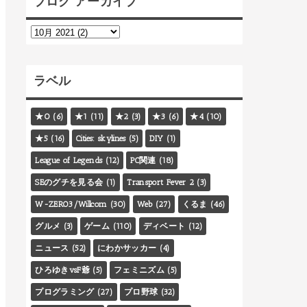
ブログ アーカイブ
ラベル
★0
(6)
★1
(11)
★2
(3)
★3
(6)
★4
(10)
★5
(16)
Cities: skylines
(5)
DIY
(1)
League of Legends
(12)
PC関連
(18)
SEのグチを見る会
(1)
Transport Fever 2
(3)
W-ZERO3/Willcom
(30)
Web
(27)
くるま
(46)
グルメ
(3)
ゲーム
(110)
ディベート
(12)
ニュース
(52)
にわかサッカー
(4)
ひろゆきvsF爺
(5)
フェミニズム
(5)
プログラミング
(27)
プロ野球
(32)