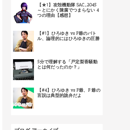
【★1】攻殻機動隊 SAC_2045
～とにかく陳腐でつまらない 4
つの理由【感想】
【#1】ひろゆき vs F爺のバト
ル、論理的にはひろゆきの圧勝
5分で理解する「戸定梨香騒動
とは何だったのか？」
【#4】ひろゆき vs F爺、F 爺の
言説は典型的詭弁だよ