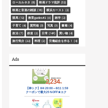
ローカルネタ
(8)
映画ドラマ批評
(52)
映画と音楽の雑談
(18)
横浜カースト
(2)
競馬
(12)
教育garden#2
(6)
雑学
(2)
子育て
(4)
質問箱
(3)
写真
(3)
書籍
(4)
政治
(7)
鉄道
(2)
日常
(149)
買い物
(4)
旅行気分
(22)
料理
(2)
労働組合を作る！
(4)
Ads