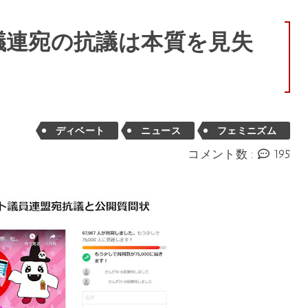
議連宛の抗議は本質を見失
ディベート
ニュース
フェミニズム
コメント数 :
195