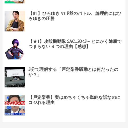
【#1】ひろゆき vs F爺のバトル、論理的にはひ
ろゆきの圧勝
【★1】攻殻機動隊 SAC_2045～とにかく陳腐で
つまらない 4 つの理由【感想】
5分で理解する「戸定梨香騒動とは何だったの
か？」
【戸定梨香】実はめちゃくちゃ単純な話なのに
コジれる理由