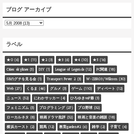
ブログ アーカイブ
ラベル
★0
(6)
★1
(11)
★2
(3)
★3
(6)
★4
(10)
★5
(16)
Cities: skylines
(5)
DIY
(1)
League of Legends
(12)
PC関連
(18)
SEのグチを見る会
(1)
Transport Fever 2
(3)
W-ZERO3/Willcom
(30)
Web
(27)
くるま
(46)
グルメ
(3)
ゲーム
(110)
ディベート
(12)
ニュース
(52)
にわかサッカー
(4)
ひろゆきvsF爺
(5)
フェミニズム
(5)
プログラミング
(27)
プロ野球
(32)
ローカルネタ
(8)
映画ドラマ批評
(52)
映画と音楽の雑談
(18)
横浜カースト
(2)
競馬
(12)
教育garden#2
(6)
雑学
(2)
子育て
(4)