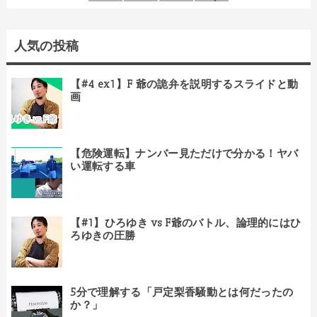
人気の投稿
【#4 ex1】F 爺の詭弁を説明するスライドと動
画
【危険運転】ナンバー見ただけで分かる！ヤバ
い運転する車
【#1】ひろゆき vs F爺のバトル、論理的にはひ
ろゆきの圧勝
5分で理解する「戸定梨香騒動とは何だったの
か？」