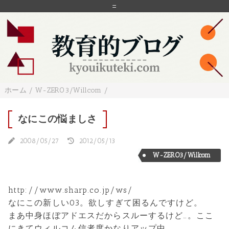
=
ホーム
/
W-ZERO3/Willcom
/
なにこの悩ましさ
2008/05/27
2012/05/13
W-ZERO3/Willcom
http://www.sharp.co.jp/ws/
なにこの新しい03。欲しすぎて困るんですけど。
まあ中身ほぼアドエスだからスルーするけど…。ここ
にきてウィルコム信者度かなりアップ中。