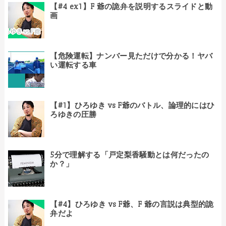
【#4 ex1】F 爺の詭弁を説明するスライドと動
画
【危険運転】ナンバー見ただけで分かる！ヤバ
い運転する車
【#1】ひろゆき vs F爺のバトル、論理的にはひ
ろゆきの圧勝
5分で理解する「戸定梨香騒動とは何だったの
か？」
【#4】ひろゆき vs F爺、F 爺の言説は典型的詭
弁だよ