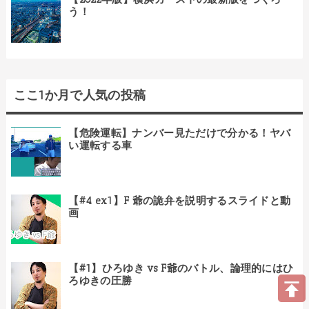
う！
ここ1か月で人気の投稿
【危険運転】ナンバー見ただけで分かる！ヤバ
い運転する車
【#4 ex1】F 爺の詭弁を説明するスライドと動
画
【#1】ひろゆき vs F爺のバトル、論理的にはひ
ろゆきの圧勝