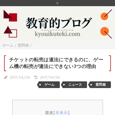
=
ホーム
/
質問箱
/
チケットの転売は違法にできるのに、ゲー
ム機の転売が違法にできない3つの理由
2019/04/08
2019/04/08
ゲーム
ニュース
質問箱
目次
[
非表示
]