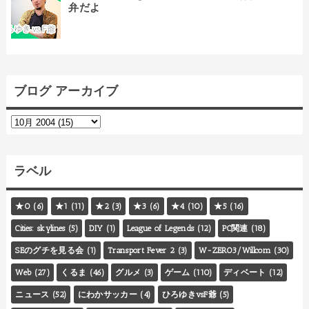
弁だよ
ブログ アーカイブ
ラベル
★0
(6)
★1
(11)
★2
(3)
★3
(6)
★4
(10)
★5
(16)
Cities: skylines
(5)
DIY
(1)
League of Legends
(12)
PC関連
(18)
SEのグチを見る会
(1)
Transport Fever 2
(3)
W-ZERO3/Willcom
(30)
Web
(27)
くるま
(46)
グルメ
(3)
ゲーム
(110)
ディベート
(12)
ニュース
(52)
にわかサッカー
(4)
ひろゆきvsF爺
(5)