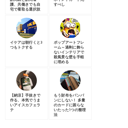
護、共働きでも自
すべし
宅で看取る選択肢
イケアは朝行くと3
ポップアートフレ
つもトクする
ーム～過剰に飾ら
ないインテリアで
殺風景な壁を手軽
に埋める
【納涼】手抜きで
もう財布をパンパ
作る、本気でうま
ンにしない！ 多量
いアイスカフェラ
のカードに困らな
テ
いたった1つの整理
法