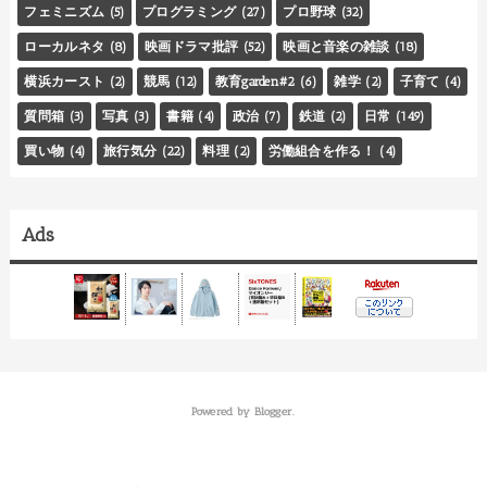
フェミニズム
(5)
プログラミング
(27)
プロ野球
(32)
ローカルネタ
(8)
映画ドラマ批評
(52)
映画と音楽の雑談
(18)
横浜カースト
(2)
競馬
(12)
教育garden#2
(6)
雑学
(2)
子育て
(4)
質問箱
(3)
写真
(3)
書籍
(4)
政治
(7)
鉄道
(2)
日常
(149)
買い物
(4)
旅行気分
(22)
料理
(2)
労働組合を作る！
(4)
Ads
Powered by
Blogger
.