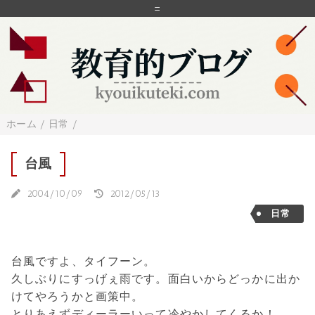
=
ホーム
/
日常
/
台風
2004/10/09
2012/05/13
日常
台風ですよ、タイフーン。
久しぶりにすっげぇ雨です。面白いからどっかに出か
けてやろうかと画策中。
とりあえずディーラーいって冷やかしてくるか！