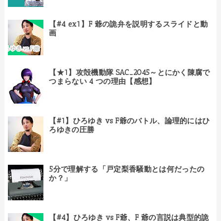
【#4 ex1】F 爺の詭弁を説明するスライドと動
画
【★1】攻殻機動隊 SAC_2045～とにかく陳腐で
つまらない 4 つの理由【感想】
【#1】ひろゆき vs F爺のバトル、論理的にはひ
ろゆきの圧勝
5分で理解する「戸定梨香騒動とは何だったの
か？」
【#4】ひろゆき vs F爺、F 爺の言説は典型的詭