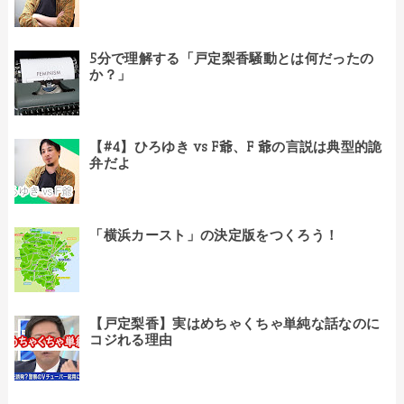
5分で理解する「戸定梨香騒動とは何だったの
か？」
【#4】ひろゆき vs F爺、F 爺の言説は典型的詭
弁だよ
「横浜カースト」の決定版をつくろう！
【戸定梨香】実はめちゃくちゃ単純な話なのに
コジれる理由