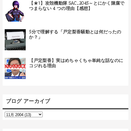
【★1】攻殻機動隊 SAC_2045～とにかく陳腐で
つまらない 4 つの理由【感想】
5分で理解する「戸定梨香騒動とは何だったの
か？」
【戸定梨香】実はめちゃくちゃ単純な話なのに
コジれる理由
ブログ アーカイブ