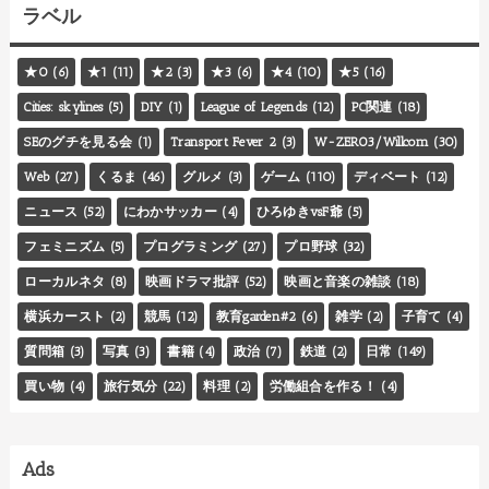
ラベル
★0
(6)
★1
(11)
★2
(3)
★3
(6)
★4
(10)
★5
(16)
Cities: skylines
(5)
DIY
(1)
League of Legends
(12)
PC関連
(18)
SEのグチを見る会
(1)
Transport Fever 2
(3)
W-ZERO3/Willcom
(30)
Web
(27)
くるま
(46)
グルメ
(3)
ゲーム
(110)
ディベート
(12)
ニュース
(52)
にわかサッカー
(4)
ひろゆきvsF爺
(5)
フェミニズム
(5)
プログラミング
(27)
プロ野球
(32)
ローカルネタ
(8)
映画ドラマ批評
(52)
映画と音楽の雑談
(18)
横浜カースト
(2)
競馬
(12)
教育garden#2
(6)
雑学
(2)
子育て
(4)
質問箱
(3)
写真
(3)
書籍
(4)
政治
(7)
鉄道
(2)
日常
(149)
買い物
(4)
旅行気分
(22)
料理
(2)
労働組合を作る！
(4)
Ads