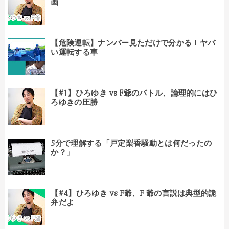
画
【危険運転】ナンバー見ただけで分かる！ヤバ
い運転する車
【#1】ひろゆき vs F爺のバトル、論理的にはひ
ろゆきの圧勝
5分で理解する「戸定梨香騒動とは何だったの
か？」
【#4】ひろゆき vs F爺、F 爺の言説は典型的詭
弁だよ