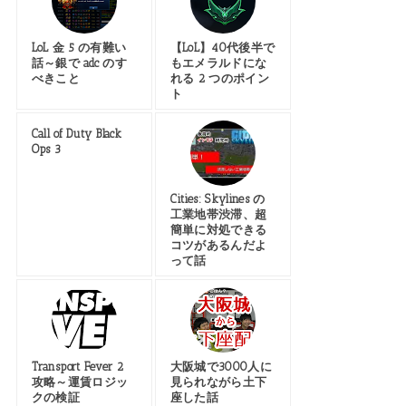
LoL 金 5 の有難い
【LoL】40代後半で
話～銀で adc のす
もエメラルドにな
べきこと
れる 2 つのポイン
ト
Call of Duty Black
Ops 3
Cities: Skylines の
工業地帯渋滞、超
簡単に対処できる
コツがあるんだよ
って話
Transport Fever 2
大阪城で3000人に
攻略～運賃ロジッ
見られながら土下
クの検証
座した話