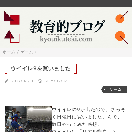
=
ホーム
/
ゲーム
/
ウイイレ9を買いました
2005/08/11
2019/02/04
ゲーム
ウイイレの9が出たので、さっそ
く日曜日に買いました。んで、
数日やってみた感想。
ウイイレは「リアル指向」と