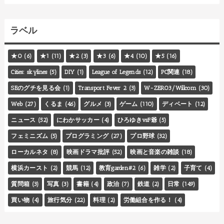
ラベル
★0
(6)
★1
(11)
★2
(3)
★3
(6)
★4
(10)
★5
(16)
Cities: skylines
(5)
DIY
(1)
League of Legends
(12)
PC関連
(18)
SEのグチを見る会
(1)
Transport Fever 2
(3)
W-ZERO3/Willcom
(30)
Web
(27)
くるま
(46)
グルメ
(3)
ゲーム
(110)
ディベート
(12)
ニュース
(52)
にわかサッカー
(4)
ひろゆきvsF爺
(5)
フェミニズム
(5)
プログラミング
(27)
プロ野球
(32)
ローカルネタ
(8)
映画ドラマ批評
(52)
映画と音楽の雑談
(18)
横浜カースト
(2)
競馬
(12)
教育garden#2
(6)
雑学
(2)
子育て
(4)
質問箱
(3)
写真
(3)
書籍
(4)
政治
(7)
鉄道
(2)
日常
(149)
買い物
(4)
旅行気分
(22)
料理
(2)
労働組合を作る！
(4)