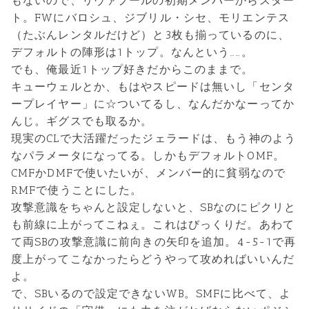
もないので、リヴァプールの初期メンバーからスター
ト。FWにバロシュ、ジブリル・シセ、モリエンテス
（たぶんレンタルだけど）と3枚も揃っているのに、
デフォルトの陣形は1トップ。なんという……。
でも、俺最近1トップ好きだからこのままで。
キューウェルとか、もはやスピードは無いし「センタ
ープレイヤー」に☆ついてるし、なんだかなーってか
んじ。ギグスでも取るか。
現実のCLで大活躍だったジェラードは、もう神のよう
なパラメータになってる。しかもデフォルトOMF。
CMFかDMFで使いたいが、メンバー的に貧弱なので
RMFで使うことにした。
攻撃意識をちゃんと設定しないと、SBなのにピクリと
も前線に上がってこねぇ。これはびっくりだ。あわて
て両SBの攻撃意識に前向きの矢印を追加。4-5-1で再
度上がってこなかったらどうやって攻めればいいんだ
よ。
で、SBいるので設定できないWB。SMFに比べて、よ