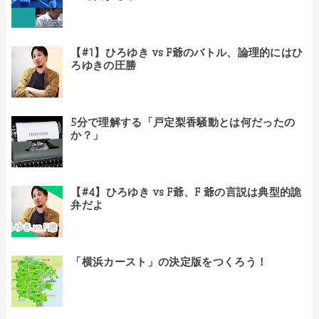
【#1】ひろゆき vs F爺のバトル、論理的にはひ
ろゆきの圧勝
5分で理解する「戸定梨香騒動とは何だったの
か？」
【#4】ひろゆき vs F爺、F 爺の言説は典型的詭
弁だよ
「横浜カースト」の決定版をつくろう！