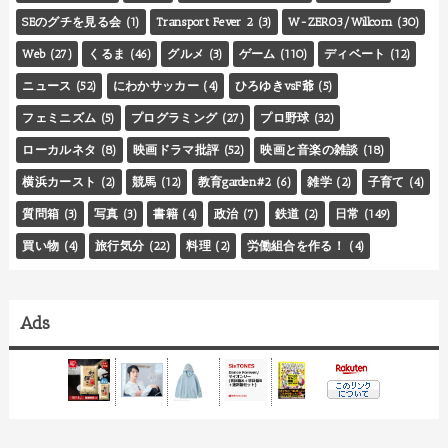
SEのグチを見る会
(1)
Transport Fever 2
(3)
W-ZERO3/Willcom
(30)
Web
(27)
くるま
(46)
グルメ
(3)
ゲーム
(110)
ディベート
(12)
ニュース
(52)
にわかサッカー
(4)
ひろゆきvsF爺
(5)
フェミニズム
(5)
プログラミング
(27)
プロ野球
(32)
ローカルネタ
(8)
映画ドラマ批評
(52)
映画と音楽の雑談
(18)
横浜カースト
(2)
競馬
(12)
教育garden#2
(6)
雑学
(2)
子育て
(4)
質問箱
(3)
写真
(3)
書籍
(4)
政治
(7)
鉄道
(2)
日常
(149)
買い物
(4)
旅行気分
(22)
料理
(2)
労働組合を作る！
(4)
Ads