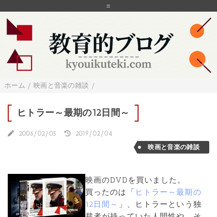
=
ホーム
/
映画と音楽の雑談
/
ヒトラー～最期の12日間～
2006/02/05
2019/02/04
映画と音楽の雑談
映画のDVDを買いました。
買ったのは「
ヒトラー～最期の
12日間～
」、ヒトラーという独
裁者が持っていた人間性や、そ