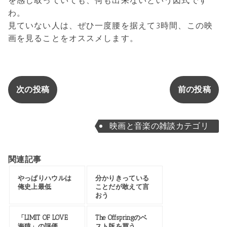
を感じ取っていても、何も出来ないという図式です
わ。
見ていない人は、ぜひ一度腰を据えて3時間、この映
画を見ることをオススメします。
次の投稿
前の投稿
映画と音楽の雑談カテゴリ
関連記事
やっぱりハウルは
分かりきっている
俺史上最低
ことだが敢えて言
おう
「LIMIT OF LOVE
The Offspringのベ
海猿」の評価
スト版を買う