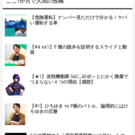
ここ1か月で人気の投稿
【危険運転】ナンバー見ただけで分かる！ヤバ
い運転する車
【#4 ex1】F 爺の詭弁を説明するスライドと動
画
【★1】攻殻機動隊 SAC_2045～とにかく陳腐で
つまらない 4 つの理由【感想】
【#1】ひろゆき vs F爺のバトル、論理的にはひ
ろゆきの圧勝