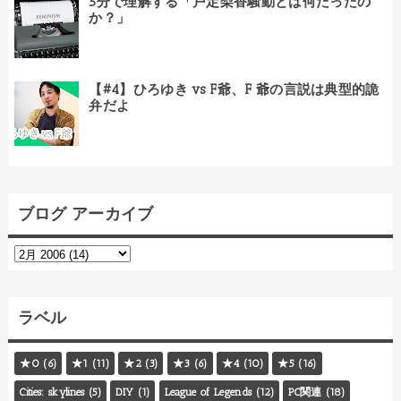
5分で理解する「戸定梨香騒動とは何だったの
か？」
【#4】ひろゆき vs F爺、F 爺の言説は典型的詭
弁だよ
ブログ アーカイブ
ラベル
★0
(6)
★1
(11)
★2
(3)
★3
(6)
★4
(10)
★5
(16)
Cities: skylines
(5)
DIY
(1)
League of Legends
(12)
PC関連
(18)