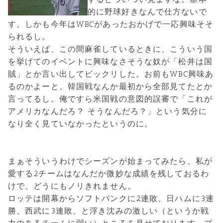
的に野球好きなんで仕方ないで
す。しかも今年はWBCがあったおかげで一応興味そそ
られるし。
そういえば、この間麻雀しているときに、こういう国
を挙げてのイベントに興味なさそうな奴が「松井は国
賊」とか言い出してビックリした。お前もWBC興味あ
るのかよーと。韓国戦なんか最初から全部見てたとか
言ってるし。俺ですら米国戦の意図的誤審で「これが
アメリカなんだろ？ そうなんだろ？」という気分に
なり全く見ていなかったというのに。
まぁそういうわけでシーズンが始まってみたら、私が
愛する2チームはなんだか微妙な成績を残しておるわ
けで、どうにもノリきれません。
ロッテは開幕からソフトバンクに2連敗、日ハムに3連
勝、西武に3連敗、と浮き沈みの激しい（というか戦