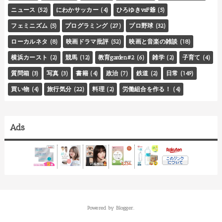
ニュース
(52)
にわかサッカー
(4)
ひろゆきvsF爺
(5)
フェミニズム
(5)
プログラミング
(27)
プロ野球
(32)
ローカルネタ
(8)
映画ドラマ批評
(52)
映画と音楽の雑談
(18)
横浜カースト
(2)
競馬
(12)
教育garden#2
(6)
雑学
(2)
子育て
(4)
質問箱
(3)
写真
(3)
書籍
(4)
政治
(7)
鉄道
(2)
日常
(149)
買い物
(4)
旅行気分
(22)
料理
(2)
労働組合を作る！
(4)
Ads
Powered by
Blogger
.