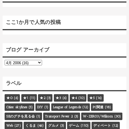
ここ1か月で人気の投稿
ブログ アーカイブ
ラベル
★0
(6)
★1
(11)
★2
(3)
★3
(6)
★4
(10)
★5
(16)
Cities: skylines
(5)
DIY
(1)
League of Legends
(12)
PC関連
(18)
SEのグチを見る会
(1)
Transport Fever 2
(3)
W-ZERO3/Willcom
(30)
Web
(27)
くるま
(46)
グルメ
(3)
ゲーム
(110)
ディベート
(12)