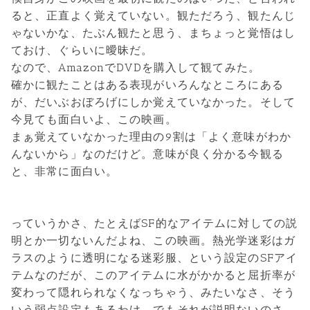
ると、正直よく覚えていない。観ただろう、観たんじ
ゃないかな、たぶん観たと思う、まちょっと覚悟はし
ておけ、ぐらいに曖昧だ。
なので、AmazonでDVDを購入して観てみた。
確かに観たことはある表現がいろんなところにある
が、だいぶおぼろげにしか覚えていなかった。そして
今見ても面白いよ、この映画。
まぁ覚えていなかった理由の9割は「よく意味がわか
んないから」なのだけど。意味が良く分かる今観る
と、非常に面白い。
っていうかさ、たとえばSF的なアイテムに対しての説
明とか一切ないんだよね、この映画。熱光学迷彩はガ
ラスのように透明になる迷彩服、という設定のSFアイ
テムなのだが、このアイテムに水がかかると屈折率が
変わって隠れられなくなっちゃう、みたいなさ、そう
いう弱点設定もあるわけ。でもそれが説明ないのさ。