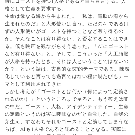
時にゴーストを持つ1人格であると自ら宣言する。人
格として亡命を要求する。
生命は母なる海から生まれた。「私は、電脳の海から
生まれたのだ」と人形使いは言う。ただのAIであるは
ずの人形使いがゴーストを持つことなど有り得るの
か。そんなことは有り得ない、と否定することはでき
る。僕も映画を観ながらそう思った。「AIにゴースト
など有り得ない」と。そして、こういった「人工頭脳
が人格を持ったとき、それは人ということではないの
か？」という話は、古典的なSF的テーマである。陳腐
化していると言っても過言ではない程に幾たびもテー
マとして利用されてきた。
しかし考えが「ゴーストとは何か（何によって定義さ
れるのか）」というところまで至ると、もう答えは闇
の中だ。ゴースト、人格、アイデンティティー、生命
の定義というのは実に曖昧なのだと自覚した。自我の
芽生え、すなわちそれをゴーストと定義してしまうな
らば、AIも1人格であると認めることとなる。実際に