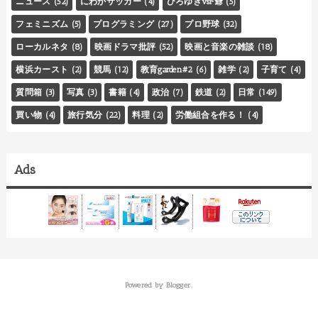
ニュース
(52)
にわかサッカー
(4)
ひろゆきvsF爺
(5)
フェミニズム
(5)
プログラミング
(27)
プロ野球
(32)
ローカルネタ
(8)
映画ドラマ批評
(52)
映画と音楽の雑談
(18)
横浜カースト
(2)
競馬
(12)
教育garden#2
(6)
雑学
(2)
子育て
(4)
質問箱
(3)
写真
(3)
書籍
(4)
政治
(7)
鉄道
(2)
日常
(149)
買い物
(4)
旅行気分
(22)
料理
(2)
労働組合を作る！
(4)
Ads
Powered by
Blogger
.