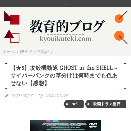
=
ホーム
/
映画ドラマ批評
/
【★5】攻殻機動隊 GHOST in the SHELL～
サイバーパンクの草分けは何時までも色あ
せない【感想】
2007/05/07
2020/07/29
★5
映画ドラマ批評