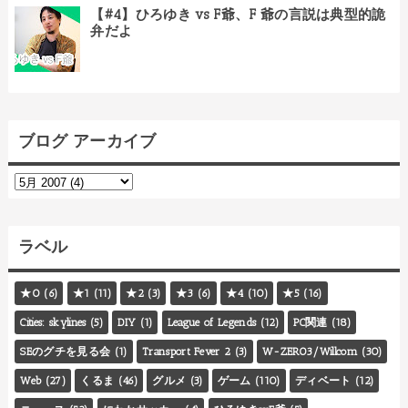
【#4】ひろゆき vs F爺、F 爺の言説は典型的詭
弁だよ
ブログ アーカイブ
ラベル
★0
(6)
★1
(11)
★2
(3)
★3
(6)
★4
(10)
★5
(16)
Cities: skylines
(5)
DIY
(1)
League of Legends
(12)
PC関連
(18)
SEのグチを見る会
(1)
Transport Fever 2
(3)
W-ZERO3/Willcom
(30)
Web
(27)
くるま
(46)
グルメ
(3)
ゲーム
(110)
ディベート
(12)