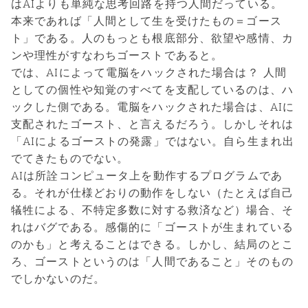
はAIよりも単純な思考回路を持つ人間だっている。
本来であれば「人間として生を受けたもの＝ゴース
ト」である。人のもっとも根底部分、欲望や感情、カ
ンや理性がすなわちゴーストであると。
では、AIによって電脳をハックされた場合は？ 人間
としての個性や知覚のすべてを支配しているのは、ハ
ックした側である。電脳をハックされた場合は、AIに
支配されたゴースト、と言えるだろう。しかしそれは
「AIによるゴーストの発露」ではない。自ら生まれ出
でてきたものでない。
AIは所詮コンピュータ上を動作するプログラムであ
る。それが仕様どおりの動作をしない（たとえば自己
犠牲による、不特定多数に対する救済など）場合、そ
れはバグである。感傷的に「ゴーストが生まれている
のかも」と考えることはできる。しかし、結局のとこ
ろ、ゴーストというのは「人間であること」そのもの
でしかないのだ。