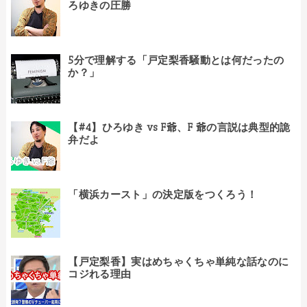
ろゆきの圧勝
5分で理解する「戸定梨香騒動とは何だったの
か？」
【#4】ひろゆき vs F爺、F 爺の言説は典型的詭
弁だよ
「横浜カースト」の決定版をつくろう！
【戸定梨香】実はめちゃくちゃ単純な話なのに
コジれる理由