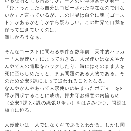
いる証明とでも言おうか。主人公の草薙素子が劇中で
「ひょっとしたら自分はコピーされた存在なのではな
いか」と言っているが、この世界は自分に魂（ゴース
ト）があるかどうかすら疑わしい。この世界で自我を
保って生きていくのは、
難しかろうなぁ。
そんなゴーストに関わる事件が数年前、天才的ハッカ
ー「人形使い」によっておきる。人形使いはなんやか
んやで人の電脳をハックしたり、時にはそのまま人を
死に至らしめたりと、まぁ問題のある人物である。そ
のため公安9課によって追われることとなる。
なんやかんやあって人形使いの納まったボディーを9
課が回収することに成功。押井守お得意の内輪もめ
（公安9課と6課の縄張り争い）をはさみつつ、問題は
核心に迫る。
人形使いは、人ではなくAIであるとわかる。しかし同