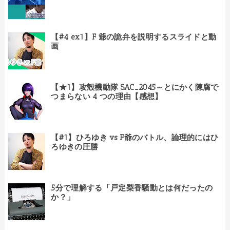
【#4 ex1】F 爺の詭弁を説明するスライドと動
画
【★1】攻殻機動隊 SAC_2045～とにかく陳腐で
つまらない 4 つの理由【感想】
【#1】ひろゆき vs F爺のバトル、論理的にはひ
ろゆきの圧勝
5分で理解する「戸定梨香騒動とは何だったの
か？」