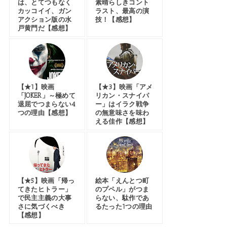
は、とてつもなく
素晴らしきコント
カッコイイ、ガン
ラスト、最高の演
アクション版の水
技！【感想】
戸黄門だ【感想】
【★1】映画
【★3】映画「アメ
「JOKER」～極めて
リカン・スナイパ
退屈でつまらない4
ー」はイラク戦争
つの理由【感想】
の無意味さを味わ
える佳作【感想】
【★5】映画「帰っ
絵本「えんとつ町
てきたヒトラー」
のプペル」がつま
で民主主義の大事
らない、駄作であ
さに気づくべき
るたった1つの理由
【感想】