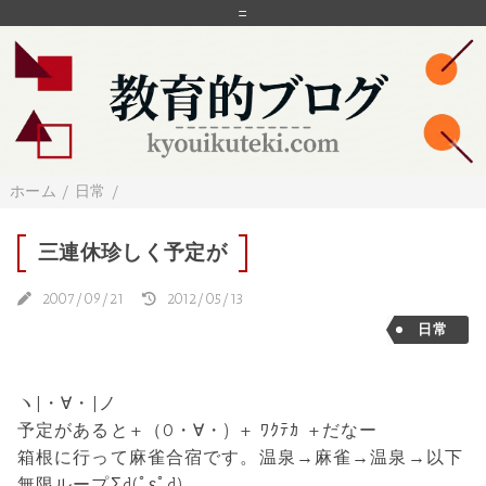
=
ホーム
/
日常
/
三連休珍しく予定が
2007/09/21
2012/05/13
日常
ヽ|・∀・|ノ
予定があると+（0・∀・) + ﾜｸﾃｶ +だなー
箱根に行って麻雀合宿です。温泉→麻雀→温泉→以下
無限ループΣd(ﾟεﾟd)