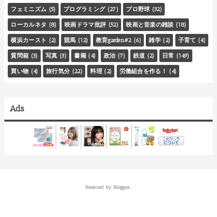
フェミニズム
(5)
プログラミング
(27)
プロ野球
(32)
ローカルネタ
(8)
映画ドラマ批評
(52)
映画と音楽の雑談
(18)
横浜カースト
(2)
競馬
(12)
教育garden#2
(6)
雑学
(2)
子育て
(4)
質問箱
(3)
写真
(3)
書籍
(4)
政治
(7)
鉄道
(2)
日常
(149)
買い物
(4)
旅行気分
(22)
料理
(2)
労働組合を作る！
(4)
Ads
Powered by
Blogger
.