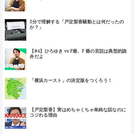
5分で理解する「戸定梨香騒動とは何だったの
か？」
【#4】ひろゆき vs F爺、F 爺の言説は典型的詭
弁だよ
「横浜カースト」の決定版をつくろう！
【戸定梨香】実はめちゃくちゃ単純な話なのに
コジれる理由