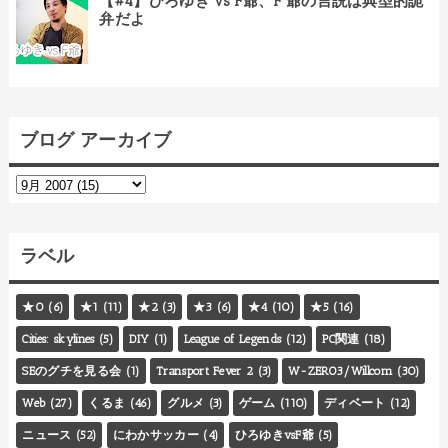
【#4】ひろゆき vs F爺、F 爺の言説は典型的詭
弁だよ
ブログ アーカイブ
ラベル
★0
(6)
★1
(11)
★2
(3)
★3
(6)
★4
(10)
★5
(16)
Cities: skylines
(5)
DIY
(1)
League of Legends
(12)
PC関連
(18)
SEのグチを見る会
(1)
Transport Fever 2
(3)
W-ZERO3/Willcom
(30)
Web
(27)
くるま
(46)
グルメ
(3)
ゲーム
(110)
ディベート
(12)
ニュース
(52)
にわかサッカー
(4)
ひろゆきvsF爺
(5)