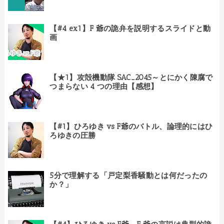
【#4 ex1】F 爺の詭弁を説明するスライドと動
画
【★1】攻殻機動隊 SAC_2045～とにかく陳腐で
つまらない 4 つの理由【感想】
【#1】ひろゆき vs F爺のバトル、論理的にはひ
ろゆきの圧勝
5分で理解する「戸定梨香騒動とは何だったの
か？」