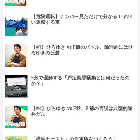
【危険運転】ナンバー見ただけで分かる！ヤバ
い運転する車
【#1】ひろゆき vs F爺のバトル、論理的にはひ
ろゆきの圧勝
5分で理解する「戸定梨香騒動とは何だったの
か？」
【#4】ひろゆき vs F爺、F 爺の言説は典型的詭
弁だよ
「横浜カースト」の決定版をつくろう！