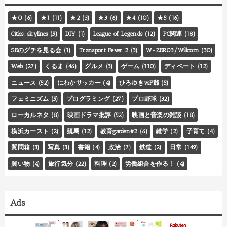
★0
(6)
★1
(11)
★2
(3)
★3
(6)
★4
(10)
★5
(16)
Cities: skylines
(5)
DIY
(1)
League of Legends
(12)
PC関連
(18)
SEのグチを見る会
(1)
Transport Fever 2
(3)
W-ZERO3/Willcom
(30)
Web
(27)
くるま
(46)
グルメ
(3)
ゲーム
(110)
ディベート
(12)
ニュース
(52)
にわかサッカー
(4)
ひろゆきvsF爺
(5)
フェミニズム
(5)
プログラミング
(27)
プロ野球
(32)
ローカルネタ
(8)
映画ドラマ批評
(52)
映画と音楽の雑談
(18)
横浜カースト
(2)
競馬
(12)
教育garden#2
(6)
雑学
(2)
子育て
(4)
質問箱
(3)
写真
(3)
書籍
(4)
政治
(7)
鉄道
(2)
日常
(149)
買い物
(4)
旅行気分
(22)
料理
(2)
労働組合を作る！
(4)
Ads