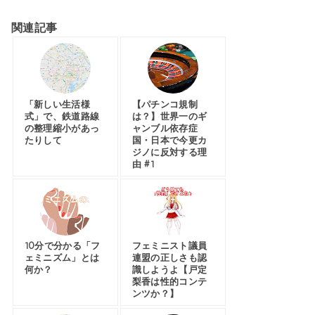
関連記事
「新しい生活様
【パチンコ規制
式」で、鉄道路線
は？】世界一のギ
の整理縮小があっ
ャンブル依存症
たりして
国・日本で今更カ
ジノに反対する理
由 #1
10分で分かる「フ
フェミニスト議員
ェミニズム」とは
連盟の正しさも認
何か？
識しようよ【戸定
梨香は性的コンテ
ンツか？】