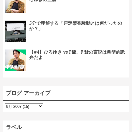
5分で理解する「戸定梨香騒動とは何だったの
か？」
【#4】ひろゆき vs F爺、F 爺の言説は典型的詭
弁だよ
ブログ アーカイブ
ラベル