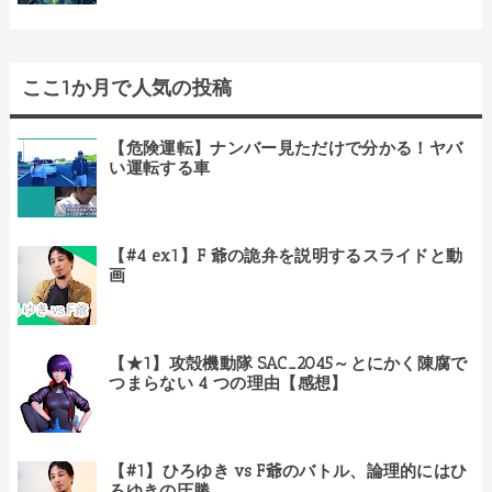
ここ1か月で人気の投稿
【危険運転】ナンバー見ただけで分かる！ヤバ
い運転する車
【#4 ex1】F 爺の詭弁を説明するスライドと動
画
【★1】攻殻機動隊 SAC_2045～とにかく陳腐で
つまらない 4 つの理由【感想】
【#1】ひろゆき vs F爺のバトル、論理的にはひ
ろゆきの圧勝