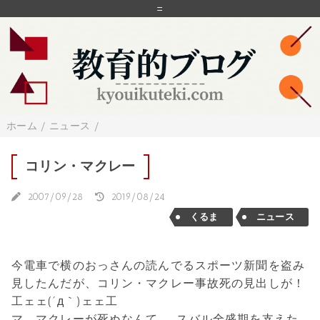
=
ホーム
/
ニュース
/
コリン・マクレー
2007/09/28
2019/08/24
くるま
ニュース
今電車で横のおっさんの読んでるスポーツ新聞を盗み
見したんだが、コリン・マクレー事故死の見出しが！
工ェェ(´д｀)ェェ工
マ、マクレーが死ぬなんて…。スバル全盛期を支えた