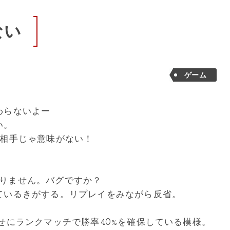
ない
ゲーム
わらないよー
い。
げ相手じゃ意味がない！
。
変わりません。バグですか？
ているきがする。リプレイをみながら反省。
せにランクマッチで勝率40%を確保している模様。