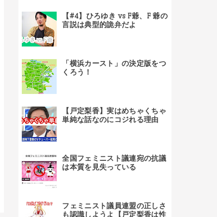
【#4】ひろゆき vs F爺、F 爺の
言説は典型的詭弁だよ
「横浜カースト」の決定版をつ
くろう！
【戸定梨香】実はめちゃくちゃ
単純な話なのにコジれる理由
全国フェミニスト議連宛の抗議
は本質を見失っている
フェミニスト議員連盟の正しさ
も認識しようよ【戸定梨香は性