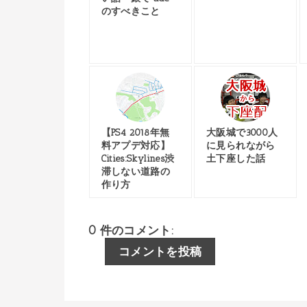
のすべきこと
【PS4 2018年無
大阪城で3000人
料アプデ対応】
に見られながら
Cities:Skylines渋
土下座した話
滞しない道路の
作り方
0 件のコメント:
コメントを投稿