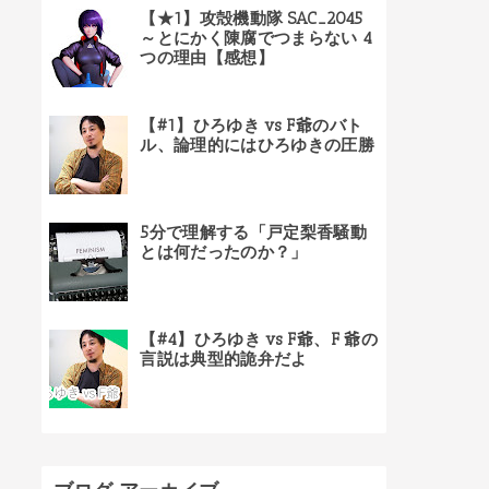
【★1】攻殻機動隊 SAC_2045
～とにかく陳腐でつまらない 4
つの理由【感想】
【#1】ひろゆき vs F爺のバト
ル、論理的にはひろゆきの圧勝
5分で理解する「戸定梨香騒動
とは何だったのか？」
【#4】ひろゆき vs F爺、F 爺の
言説は典型的詭弁だよ