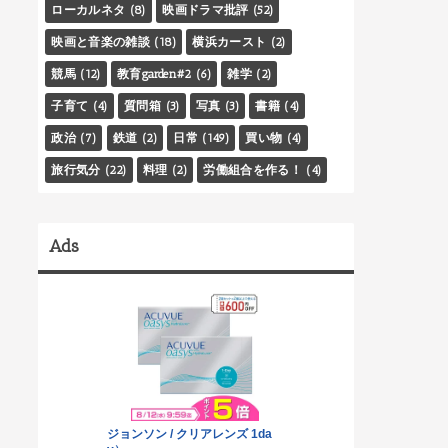
ローカルネタ
(8)
映画ドラマ批評
(52)
映画と音楽の雑談
(18)
横浜カースト
(2)
競馬
(12)
教育garden#2
(6)
雑学
(2)
子育て
(4)
質問箱
(3)
写真
(3)
書籍
(4)
政治
(7)
鉄道
(2)
日常
(149)
買い物
(4)
旅行気分
(22)
料理
(2)
労働組合を作る！
(4)
Ads