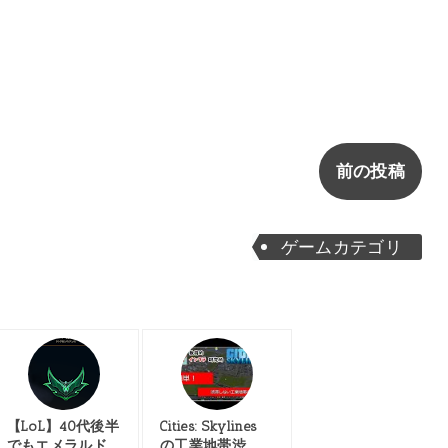
前の投稿
ゲームカテゴリ
【LoL】40代後半
Cities: Skylines
でもエメラルド
の工業地帯渋