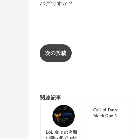
バグですか？
次の投稿
関連記事
Call of Duty
Black Ops 3
LoL 金 5 の有難
い話～銀で adc