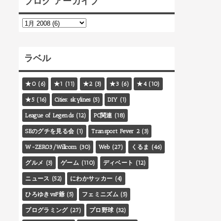
ブログ アーカイブ
ラベル
★0
(6)
★1
(11)
★2
(3)
★3
(6)
★4
(10)
★5
(16)
Cities: skylines
(5)
DIY
(1)
League of Legends
(12)
PC関連
(18)
SEのグチを見る会
(1)
Transport Fever 2
(3)
W-ZERO3/Willcom
(30)
Web
(27)
くるま
(46)
グルメ
(3)
ゲーム
(110)
ディベート
(12)
ニュース
(52)
にわかサッカー
(4)
ひろゆきvsF爺
(5)
フェミニズム
(5)
プログラミング
(27)
プロ野球
(32)