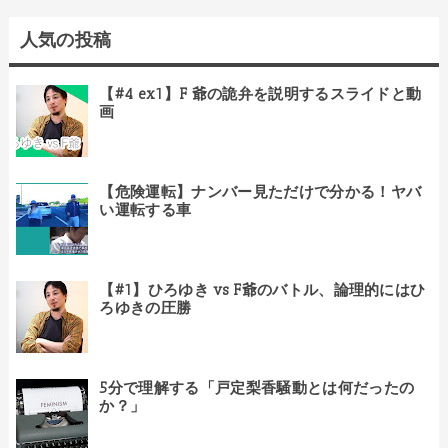
人気の投稿
【#4 ex1】F 爺の詭弁を説明するスライドと動
画
【危険運転】ナンバー見ただけで分かる！ヤバ
い運転する車
【#1】ひろゆき vs F爺のバトル、論理的にはひ
ろゆきの圧勝
5分で理解する「戸定梨香騒動とは何だったの
か？」