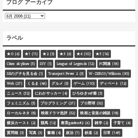
ブログ アーカイブ
ラベル
★0
(6)
★1
(11)
★2
(3)
★3
(6)
★4
(10)
★5
(16)
Cities: skylines
(5)
DIY
(1)
League of Legends
(12)
PC関連
(18)
SEのグチを見る会
(1)
Transport Fever 2
(3)
W-ZERO3/Willcom
(30)
Web
(27)
くるま
(46)
グルメ
(3)
ゲーム
(110)
ディベート
(12)
ニュース
(52)
にわかサッカー
(4)
ひろゆきvsF爺
(5)
フェミニズム
(5)
プログラミング
(27)
プロ野球
(32)
ローカルネタ
(8)
映画ドラマ批評
(52)
映画と音楽の雑談
(18)
横浜カースト
(2)
競馬
(12)
教育garden#2
(6)
雑学
(2)
子育て
(4)
質問箱
(3)
写真
(3)
書籍
(4)
政治
(7)
鉄道
(2)
日常
(149)