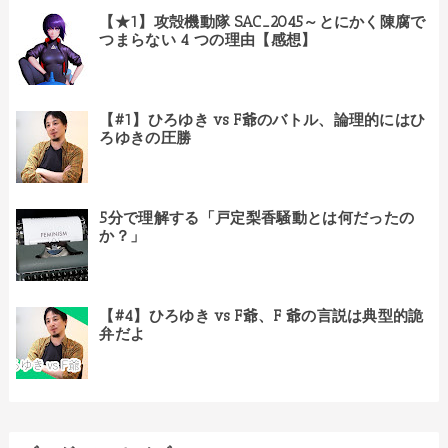
【★1】攻殻機動隊 SAC_2045～とにかく陳腐で
つまらない 4 つの理由【感想】
【#1】ひろゆき vs F爺のバトル、論理的にはひ
ろゆきの圧勝
5分で理解する「戸定梨香騒動とは何だったの
か？」
【#4】ひろゆき vs F爺、F 爺の言説は典型的詭
弁だよ