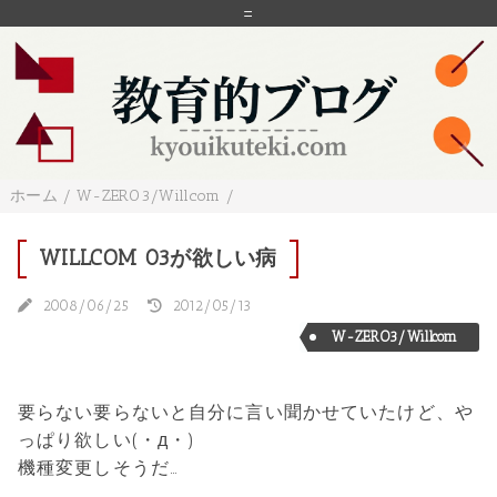
=
ホーム
/
W-ZERO3/Willcom
/
WILLCOM 03が欲しい病
2008/06/25
2012/05/13
W-ZERO3/Willcom
要らない要らないと自分に言い聞かせていたけど、や
っぱり欲しい(・д・)
機種変更しそうだ…