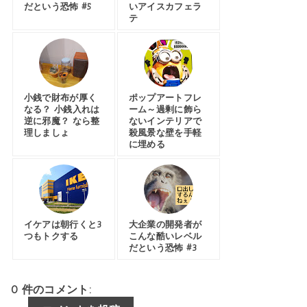
だという恐怖 #5
いアイスカフェラ
テ
小銭で財布が厚く
ポップアートフレ
なる？ 小銭入れは
ーム～過剰に飾ら
逆に邪魔？ なら整
ないインテリアで
理しましょ
殺風景な壁を手軽
に埋める
イケアは朝行くと3
大企業の開発者が
つもトクする
こんな酷いレベル
だという恐怖 #3
0 件のコメント: