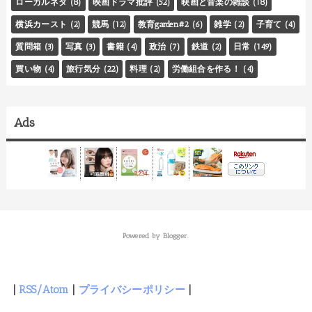
ローカルネタ
(8)
映画ドラマ批評
(52)
映画と音楽の雑談
(18)
横浜カースト
(2)
競馬
(12)
教育garden#2
(6)
雑学
(2)
子育て
(4)
質問箱
(3)
写真
(3)
書籍
(4)
政治
(7)
鉄道
(2)
日常
(149)
買い物
(4)
旅行気分
(22)
料理
(2)
労働組合を作る！
(4)
Ads
Powered by
Blogger
.
|
RSS/Atom
|
プライバシーポリシー
|