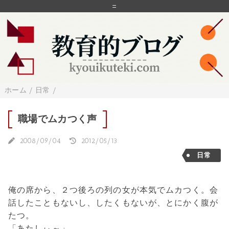
=
ホーム
/
日常
/
職場でムカつく声
2008/09/04
2012/05/13
日常
俺の席から、２つ後ろの列の女が本気でムカつく。会
話したこともないし、したくもないが、とにかく腹が
たつ。
「あたしぃ～」