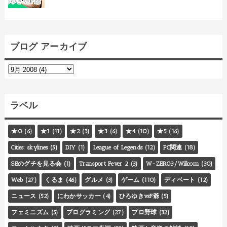
ブログ アーカイブ
ラベル
★0
(6)
★1
(11)
★2
(3)
★3
(6)
★4
(10)
★5
(16)
Cities: skylines
(5)
DIY
(1)
League of Legends
(12)
PC関連
(18)
SEのグチを見る会
(1)
Transport Fever 2
(3)
W-ZERO3/Willcom
(30)
Web
(27)
くるま
(46)
グルメ
(3)
ゲーム
(110)
ディベート
(12)
ニュース
(52)
にわかサッカー
(4)
ひろゆきvsF爺
(5)
フェミニズム
(5)
プログラミング
(27)
プロ野球
(32)