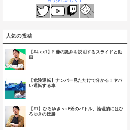
もう少し詳しく！
人気の投稿
【#4 ex1】F 爺の詭弁を説明するスライドと動
画
【危険運転】ナンバー見ただけで分かる！ヤバ
い運転する車
【#1】ひろゆき vs F爺のバトル、論理的にはひ
ろゆきの圧勝