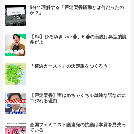
5分で理解する「戸定梨香騒動とは何だったの
か？」
【#4】ひろゆき vs F爺、F 爺の言説は典型的詭
弁だよ
「横浜カースト」の決定版をつくろう！
【戸定梨香】実はめちゃくちゃ単純な話なのに
コジれる理由
全国フェミニスト議連宛の抗議は本質を見失っ
ている