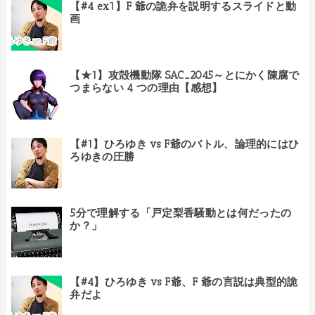
【#4 ex1】F 爺の詭弁を説明するスライドと動
画
【★1】攻殻機動隊 SAC_2045～とにかく陳腐で
つまらない 4 つの理由【感想】
【#1】ひろゆき vs F爺のバトル、論理的にはひ
ろゆきの圧勝
5分で理解する「戸定梨香騒動とは何だったの
か？」
【#4】ひろゆき vs F爺、F 爺の言説は典型的詭
弁だよ