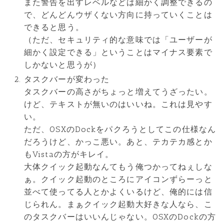
また警告を出すレベルなどは細かく調整できるの
で、どんどんウザくない方向に持っていくことは
できると思う。
（ただ、セキュリティ的な意味では「ユーザーが
細かく設定できる」ということはマイナス要素で
しかないと思うが）
タスクバーが変わった
タスクバーの高さがちょっと増えてうざったい。
けど、テキストが無いのはいいね。これは見やす
い。
ただ、OSXのDockをパクろうとしてこの仕様なん
だろうけど、かっこ悪い。あと、テカテカ感とか
もVistaの方がキレイ。
大体クイック起動なんてもう俺つかってねぇしな
ぁ。クイック起動のところにアイコンずらーっと
並べて使ってる人とかよくいるけど、俺的には信
じられん。まぁクイック起動大好きな人なら、こ
のタスクバーはいいんじゃない。OSXのDockの方