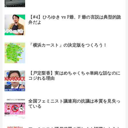
【#4】ひろゆき vs F爺、F 爺の言説は典型的詭
弁だよ
「横浜カースト」の決定版をつくろう！
【戸定梨香】実はめちゃくちゃ単純な話なのに
コジれる理由
全国フェミニスト議連宛の抗議は本質を見失っ
ている