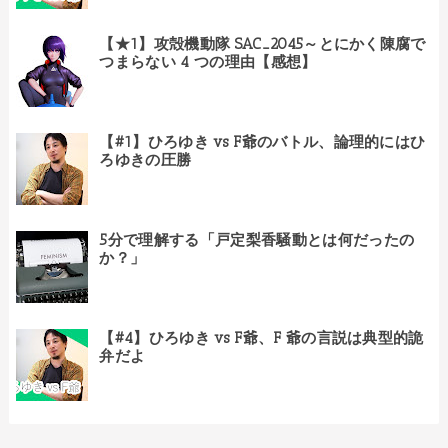
【★1】攻殻機動隊 SAC_2045～とにかく陳腐で
つまらない 4 つの理由【感想】
【#1】ひろゆき vs F爺のバトル、論理的にはひ
ろゆきの圧勝
5分で理解する「戸定梨香騒動とは何だったの
か？」
【#4】ひろゆき vs F爺、F 爺の言説は典型的詭
弁だよ