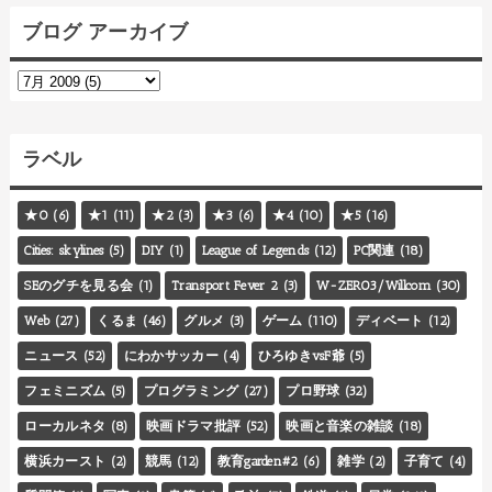
ブログ アーカイブ
ラベル
★0
(6)
★1
(11)
★2
(3)
★3
(6)
★4
(10)
★5
(16)
Cities: skylines
(5)
DIY
(1)
League of Legends
(12)
PC関連
(18)
SEのグチを見る会
(1)
Transport Fever 2
(3)
W-ZERO3/Willcom
(30)
Web
(27)
くるま
(46)
グルメ
(3)
ゲーム
(110)
ディベート
(12)
ニュース
(52)
にわかサッカー
(4)
ひろゆきvsF爺
(5)
フェミニズム
(5)
プログラミング
(27)
プロ野球
(32)
ローカルネタ
(8)
映画ドラマ批評
(52)
映画と音楽の雑談
(18)
横浜カースト
(2)
競馬
(12)
教育garden#2
(6)
雑学
(2)
子育て
(4)