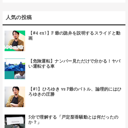
人気の投稿
【#4 ex1】F 爺の詭弁を説明するスライドと動
画
【危険運転】ナンバー見ただけで分かる！ヤバ
い運転する車
【#1】ひろゆき vs F爺のバトル、論理的にはひ
ろゆきの圧勝
5分で理解する「戸定梨香騒動とは何だったの
か？」