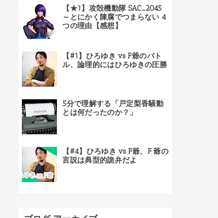
【★1】攻殻機動隊 SAC_2045
～とにかく陳腐でつまらない 4
つの理由【感想】
【#1】ひろゆき vs F爺のバト
ル、論理的にはひろゆきの圧勝
5分で理解する「戸定梨香騒動
とは何だったのか？」
【#4】ひろゆき vs F爺、F 爺の
言説は典型的詭弁だよ