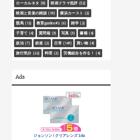
ローカルネタ
(8)
映画ドラマ批評
(52)
映画と音楽の雑談
(18)
横浜カースト
(2)
競馬
(12)
教育garden#2
(6)
雑学
(2)
子育て
(4)
質問箱
(3)
写真
(3)
書籍
(4)
政治
(7)
鉄道
(2)
日常
(149)
買い物
(4)
旅行気分
(22)
料理
(2)
労働組合を作る！
(4)
Ads