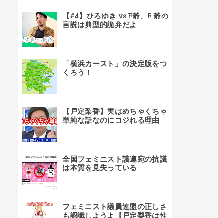
【#4】ひろゆき vs F爺、F 爺の
言説は典型的詭弁だよ
「横浜カースト」の決定版をつ
くろう！
【戸定梨香】実はめちゃくちゃ
単純な話なのにコジれる理由
全国フェミニスト議連宛の抗議
は本質を見失っている
フェミニスト議員連盟の正しさ
も認識しようよ【戸定梨香は性