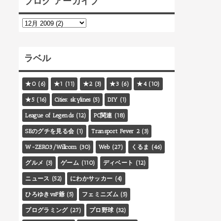
ブログ アーカイブ
ラベル
★0
(6)
★1
(11)
★2
(3)
★3
(6)
★4
(10)
★5
(16)
Cities: skylines
(5)
DIY
(1)
League of Legends
(12)
PC関連
(18)
SEのグチを見る会
(1)
Transport Fever 2
(3)
W-ZERO3/Willcom
(30)
Web
(27)
くるま
(46)
グルメ
(3)
ゲーム
(110)
ディベート
(12)
ニュース
(52)
にわかサッカー
(4)
ひろゆきvsF爺
(5)
フェミニズム
(5)
プログラミング
(27)
プロ野球
(32)