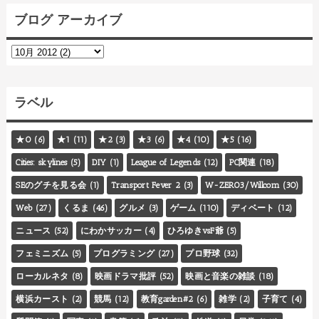
ブログ アーカイブ
ラベル
★0
(6)
★1
(11)
★2
(3)
★3
(6)
★4
(10)
★5
(16)
Cities: skylines
(5)
DIY
(1)
League of Legends
(12)
PC関連
(18)
SEのグチを見る会
(1)
Transport Fever 2
(3)
W-ZERO3/Willcom
(30)
Web
(27)
くるま
(46)
グルメ
(3)
ゲーム
(110)
ディベート
(12)
ニュース
(52)
にわかサッカー
(4)
ひろゆきvsF爺
(5)
フェミニズム
(5)
プログラミング
(27)
プロ野球
(32)
ローカルネタ
(8)
映画ドラマ批評
(52)
映画と音楽の雑談
(18)
横浜カースト
(2)
競馬
(12)
教育garden#2
(6)
雑学
(2)
子育て
(4)