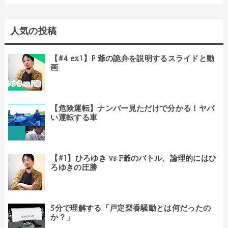
人気の投稿
【#4 ex1】F 爺の詭弁を説明するスライドと動
画
【危険運転】ナンバー見ただけで分かる！ヤバ
い運転する車
【#1】ひろゆき vs F爺のバトル、論理的にはひ
ろゆきの圧勝
5分で理解する「戸定梨香騒動とは何だったの
か？」