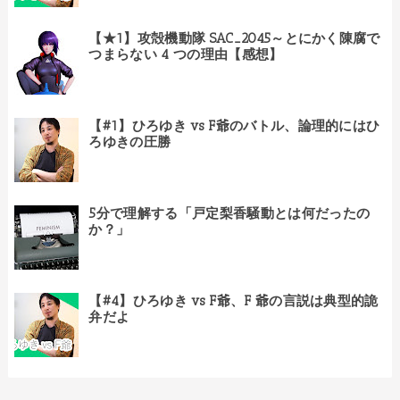
【★1】攻殻機動隊 SAC_2045～とにかく陳腐で
つまらない 4 つの理由【感想】
【#1】ひろゆき vs F爺のバトル、論理的にはひ
ろゆきの圧勝
5分で理解する「戸定梨香騒動とは何だったの
か？」
【#4】ひろゆき vs F爺、F 爺の言説は典型的詭
弁だよ