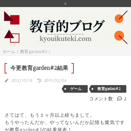
=
ホーム
/
教育garden#2
/
今更教育garden#2結果
2012/10/18
2019/02/04
ゲーム
教育garden#2
コメント数 :
2
さてはて、もう１ヶ月以上経ちまして。
もうやったんだか、やってないんだか記憶も朧気です
が教育garden#2の結果発表！