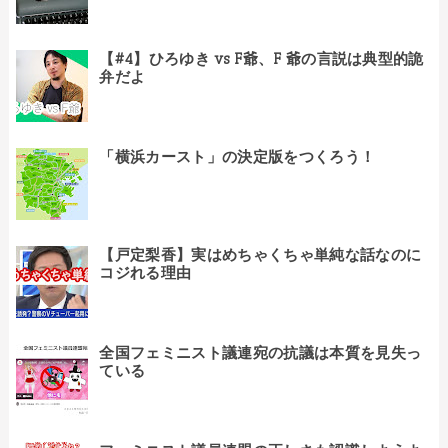
【#4】ひろゆき vs F爺、F 爺の言説は典型的詭
弁だよ
「横浜カースト」の決定版をつくろう！
【戸定梨香】実はめちゃくちゃ単純な話なのに
コジれる理由
全国フェミニスト議連宛の抗議は本質を見失っ
ている