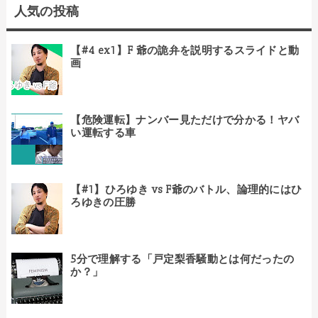
人気の投稿
【#4 ex1】F 爺の詭弁を説明するスライドと動
画
【危険運転】ナンバー見ただけで分かる！ヤバ
い運転する車
【#1】ひろゆき vs F爺のバトル、論理的にはひ
ろゆきの圧勝
5分で理解する「戸定梨香騒動とは何だったの
か？」