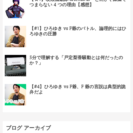
つまらない 4 つの理由【感想】
【#1】ひろゆき vs F爺のバトル、論理的にはひ
ろゆきの圧勝
5分で理解する「戸定梨香騒動とは何だったの
か？」
【#4】ひろゆき vs F爺、F 爺の言説は典型的詭
弁だよ
ブログ アーカイブ