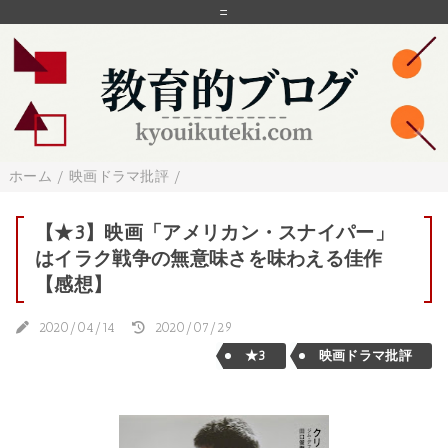
=
ホーム
/
映画ドラマ批評
/
【★3】映画「アメリカン・スナイパー」
はイラク戦争の無意味さを味わえる佳作
【感想】
2020/04/14
2020/07/29
★3
映画ドラマ批評