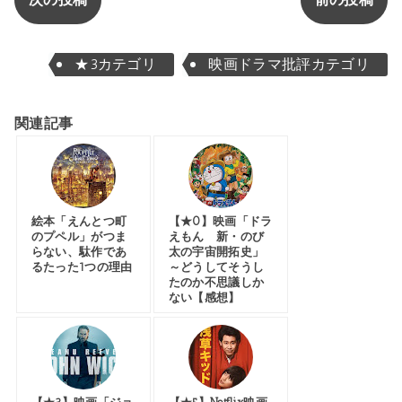
★3カテゴリ
映画ドラマ批評カテゴリ
関連記事
絵本「えんとつ町
【★0】映画「ドラ
のプペル」がつま
えもん 新・のび
らない、駄作であ
太の宇宙開拓史」
るたった1つの理由
～どうしてそうし
たのか不思議しか
ない【感想】