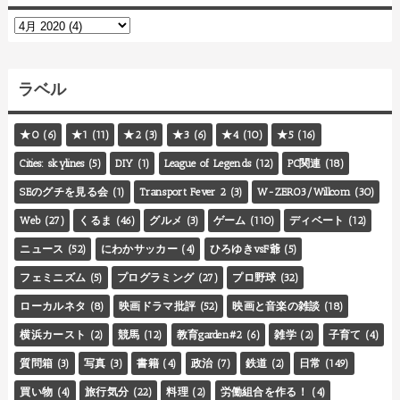
ラベル
★0
(6)
★1
(11)
★2
(3)
★3
(6)
★4
(10)
★5
(16)
Cities: skylines
(5)
DIY
(1)
League of Legends
(12)
PC関連
(18)
SEのグチを見る会
(1)
Transport Fever 2
(3)
W-ZERO3/Willcom
(30)
Web
(27)
くるま
(46)
グルメ
(3)
ゲーム
(110)
ディベート
(12)
ニュース
(52)
にわかサッカー
(4)
ひろゆきvsF爺
(5)
フェミニズム
(5)
プログラミング
(27)
プロ野球
(32)
ローカルネタ
(8)
映画ドラマ批評
(52)
映画と音楽の雑談
(18)
横浜カースト
(2)
競馬
(12)
教育garden#2
(6)
雑学
(2)
子育て
(4)
質問箱
(3)
写真
(3)
書籍
(4)
政治
(7)
鉄道
(2)
日常
(149)
買い物
(4)
旅行気分
(22)
料理
(2)
労働組合を作る！
(4)