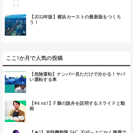
【2022年版】横浜カーストの最新版をつくろ
う！
ここ1か月で人気の投稿
【危険運転】ナンバー見ただけで分かる！ヤバ
い運転する車
【#4 ex1】F 爺の詭弁を説明するスライドと動
画
【★1】攻殻機動隊 SAC_2045～とにかく陳腐で