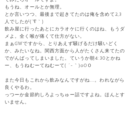
もうね、オールとか無理。
とか言いつつ、最後まで起きてたのは俺を含めて2,3
人でしたが(´∇｀)
飲み屋に行ったあとにカラオケに行くのはね、もうダ
メよ。全く喉が痛くて仕方がない。
まぁGWですから、とりあえず騒げるだけ騒いどく
か、みたいなね。関西方面から人がたくさん来てたの
でがんばってしまいました。ていうか朝4:30とかね
ー、もうねむーてねむーて( ´-｀)oOＯ
また今日もこれから飲みなんですがね……。われながら
良くやるわ。
っつーか金節約しろよっちゅー話ですよね。ほんとす
いません。