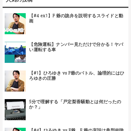
【#4 ex1】F 爺の詭弁を説明するスライドと動
画
【危険運転】ナンバー見ただけで分かる！ヤバ
い運転する車
【#1】ひろゆき vs F爺のバトル、論理的にはひ
ろゆきの圧勝
5分で理解する「戸定梨香騒動とは何だったの
か？」
【#4】ひろゆき vs F爺、F 爺の言説は典型的詭