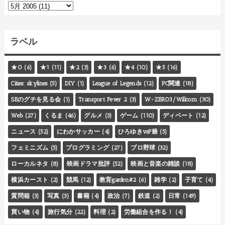
ラベル
★0
(6)
★1
(11)
★2
(3)
★3
(6)
★4
(10)
★5
(16)
Cities: skylines
(5)
DIY
(1)
League of Legends
(12)
PC関連
(18)
SEのグチを見る会
(1)
Transport Fever 2
(3)
W-ZERO3/Willcom
(30)
Web
(27)
くるま
(46)
グルメ
(3)
ゲーム
(110)
ディベート
(12)
ニュース
(52)
にわかサッカー
(4)
ひろゆきvsF爺
(5)
フェミニズム
(5)
プログラミング
(27)
プロ野球
(32)
ローカルネタ
(8)
映画ドラマ批評
(52)
映画と音楽の雑談
(18)
横浜カースト
(2)
競馬
(12)
教育garden#2
(6)
雑学
(2)
子育て
(4)
質問箱
(3)
写真
(3)
書籍
(4)
政治
(7)
鉄道
(2)
日常
(149)
買い物
(4)
旅行気分
(22)
料理
(2)
労働組合を作る！
(4)