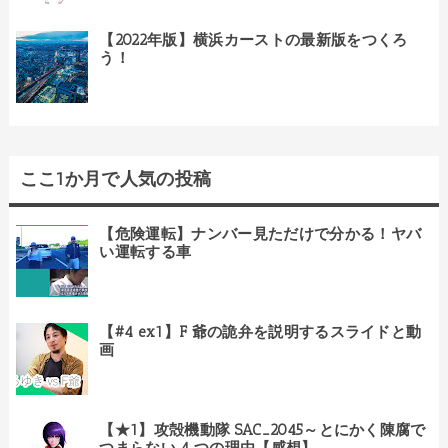
【2022年版】横浜カーストの最新版をつくろ
う！
ここ1か月で人気の投稿
【危険運転】ナンバー見ただけで分かる！ヤバ
い運転する車
【#4 ex1】F 爺の詭弁を説明するスライドと動
画
【★1】攻殻機動隊 SAC_2045～とにかく陳腐で
つまらない 4 つの理由【感想】