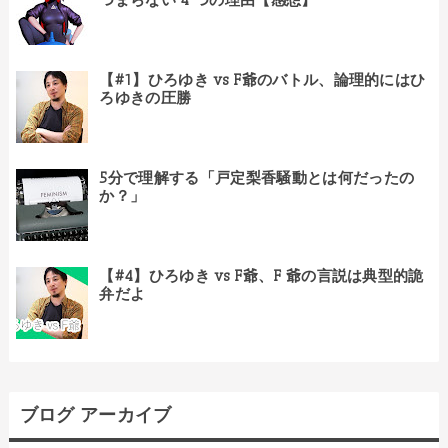
【#1】ひろゆき vs F爺のバトル、論理的にはひ
ろゆきの圧勝
5分で理解する「戸定梨香騒動とは何だったの
か？」
【#4】ひろゆき vs F爺、F 爺の言説は典型的詭
弁だよ
ブログ アーカイブ