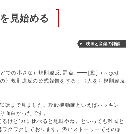
IGを見始める
映画と音楽の雑談
どでの小さな）規則違反, 罰点. ━━[動]（～ged,
)〈人の〉規則違反の公式報告をする；〈人を〉規則違反
Gを第5話まで見ました。攻殻機動隊といえばハッキン
なり面白かったです。
るけど1stに比べると地味やね。といっても難民と
構ワクワクしております。渋いストーリーでそのま