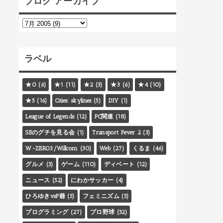
ブログ アーカイブ
ラベル
★0
(6)
★1
(11)
★2
(3)
★3
(6)
★4
(10)
★5
(16)
Cities: skylines
(5)
DIY
(1)
League of Legends
(12)
PC関連
(18)
SEのグチを見る会
(1)
Transport Fever 2
(3)
W-ZERO3/Willcom
(30)
Web
(27)
くるま
(46)
グルメ
(3)
ゲーム
(110)
ディベート
(12)
ニュース
(52)
にわかサッカー
(4)
ひろゆきvsF爺
(5)
フェミニズム
(5)
プログラミング
(27)
プロ野球
(32)