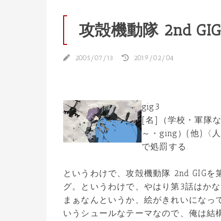
攻殻機動隊 2nd G
2005/07/13
2019/02/04
gig3
[名]（学校・軍隊な
～・ging）(他
で処罰する.
というわけで、攻殻機動隊 2nd GI
グ。というわけで、やはり第3話はか
まぁなんというか、絵がきれいになって
いうシュールなテーマなので、俺は結