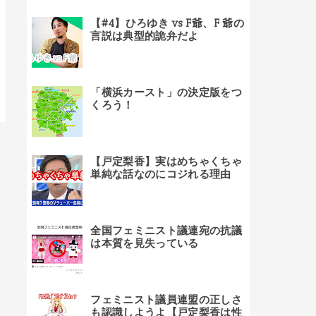
【#4】ひろゆき vs F爺、F 爺の
言説は典型的詭弁だよ
「横浜カースト」の決定版をつ
くろう！
【戸定梨香】実はめちゃくちゃ
単純な話なのにコジれる理由
全国フェミニスト議連宛の抗議
は本質を見失っている
フェミニスト議員連盟の正しさ
も認識しようよ【戸定梨香は性