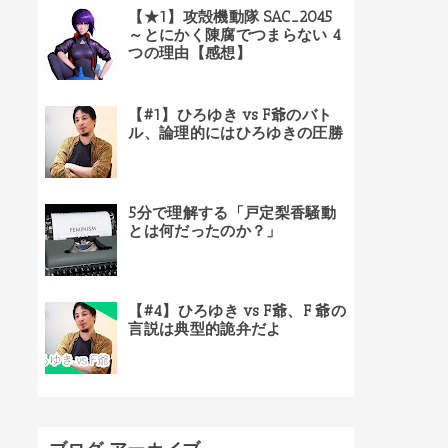
【★1】攻殻機動隊 SAC_2045
～とにかく陳腐でつまらない 4
つの理由【感想】
【#1】ひろゆき vs F爺のバト
ル、論理的にはひろゆきの圧勝
5分で理解する「戸定梨香騒動
とは何だったのか？」
【#4】ひろゆき vs F爺、F 爺の
言説は典型的詭弁だよ