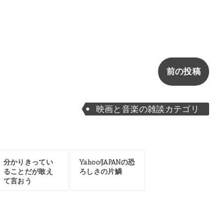
前の投稿
映画と音楽の雑談カテゴリ
分かりきってい
Yahoo!JAPANの恐
ることだが敢え
ろしさの片鱗
て言おう