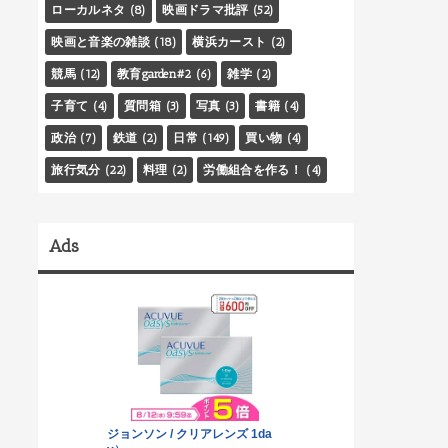
ローカルネタ
(8)
映画ドラマ批評
(52)
映画と音楽の雑談
(18)
横浜カースト
(2)
競馬
(12)
教育garden#2
(6)
雑学
(2)
子育て
(4)
質問箱
(3)
写真
(3)
書籍
(4)
政治
(7)
鉄道
(2)
日常
(149)
買い物
(4)
旅行気分
(22)
料理
(2)
労働組合を作る！
(4)
Ads