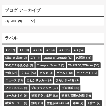
ブログ アーカイブ
ラベル
★0
(6)
★1
(11)
★2
(3)
★3
(6)
★4
(10)
★5
(16)
Cities: skylines
(5)
DIY
(1)
League of Legends
(12)
PC関連
(18)
SEのグチを見る会
(1)
Transport Fever 2
(3)
W-ZERO3/Willcom
(30)
Web
(27)
くるま
(46)
グルメ
(3)
ゲーム
(110)
ディベート
(12)
ニュース
(52)
にわかサッカー
(4)
ひろゆきvsF爺
(5)
フェミニズム
(5)
プログラミング
(27)
プロ野球
(32)
ローカルネタ
(8)
映画ドラマ批評
(52)
映画と音楽の雑談
(18)
横浜カースト
(2)
競馬
(12)
教育garden#2
(6)
雑学
(2)
子育て
(4)