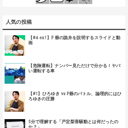
人気の投稿
【#4 ex1】F 爺の詭弁を説明するスライドと動
画
【危険運転】ナンバー見ただけで分かる！ヤバ
い運転する車
【#1】ひろゆき vs F爺のバトル、論理的にはひ
ろゆきの圧勝
5分で理解する「戸定梨香騒動とは何だったの
か？」