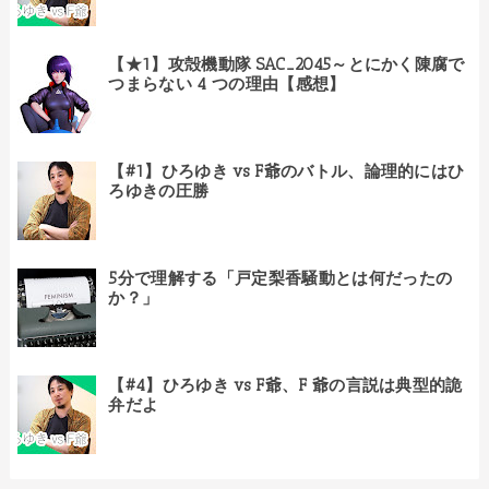
【★1】攻殻機動隊 SAC_2045～とにかく陳腐で
つまらない 4 つの理由【感想】
【#1】ひろゆき vs F爺のバトル、論理的にはひ
ろゆきの圧勝
5分で理解する「戸定梨香騒動とは何だったの
か？」
【#4】ひろゆき vs F爺、F 爺の言説は典型的詭
弁だよ