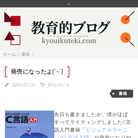
=
ホーム
/
書籍
/
発売になったよ('-')
2005/07/27
2012/05/13
書籍
先日も書きましたが、僕がほぼ
すべてライティングしましたC言
語入門書籍「
ビジュアルラーニ
ングC言語入門
」が発売になりや