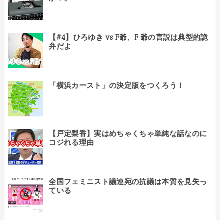
【#4】ひろゆき vs F爺、F 爺の言説は典型的詭
弁だよ
「横浜カースト」の決定版をつくろう！
【戸定梨香】実はめちゃくちゃ単純な話なのに
コジれる理由
全国フェミニスト議連宛の抗議は本質を見失っ
ている