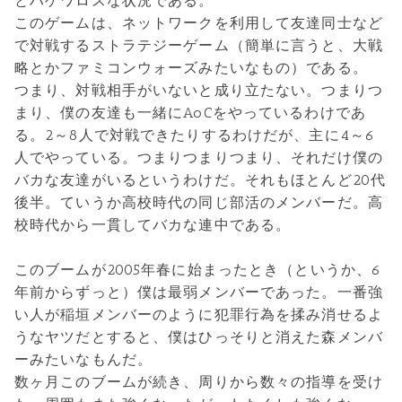
とハゲワロスな状況である。
このゲームは、ネットワークを利用して友達同士など
で対戦するストラテジーゲーム（簡単に言うと、大戦
略とかファミコンウォーズみたいなもの）である。
つまり、対戦相手がいないと成り立たない。つまりつ
まり、僕の友達も一緒にAoCをやっているわけであ
る。2～8人で対戦できたりするわけだが、主に4～6
人でやっている。つまりつまりつまり、それだけ僕の
バカな友達がいるというわけだ。それもほとんど20代
後半。ていうか高校時代の同じ部活のメンバーだ。高
校時代から一貫してバカな連中である。
このブームが2005年春に始まったとき（というか、6
年前からずっと）僕は最弱メンバーであった。一番強
い人が稲垣メンバーのように犯罪行為を揉み消せるよ
うなヤツだとすると、僕はひっそりと消えた森メンバ
ーみたいなもんだ。
数ヶ月このブームが続き、周りから数々の指導を受け