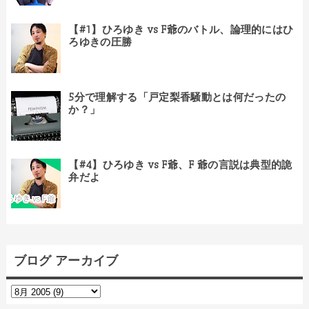
【#1】ひろゆき vs F爺のバトル、論理的にはひ
ろゆきの圧勝
5分で理解する「戸定梨香騒動とは何だったの
か？」
【#4】ひろゆき vs F爺、F 爺の言説は典型的詭
弁だよ
ブログ アーカイブ