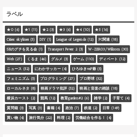
ラベル
★0
(6)
★1
(11)
★2
(3)
★3
(6)
★4
(10)
★5
(16)
Cities: skylines
(5)
DIY
(1)
League of Legends
(12)
PC関連
(18)
SEのグチを見る会
(1)
Transport Fever 2
(3)
W-ZERO3/Willcom
(30)
Web
(27)
くるま
(46)
グルメ
(3)
ゲーム
(110)
ディベート
(12)
ニュース
(52)
にわかサッカー
(4)
ひろゆきvsF爺
(5)
フェミニズム
(5)
プログラミング
(27)
プロ野球
(32)
ローカルネタ
(8)
映画ドラマ批評
(52)
映画と音楽の雑談
(18)
横浜カースト
(2)
競馬
(12)
教育garden#2
(6)
雑学
(2)
子育て
(4)
質問箱
(3)
写真
(3)
書籍
(4)
政治
(7)
鉄道
(2)
日常
(149)
買い物
(4)
旅行気分
(22)
料理
(2)
労働組合を作る！
(4)