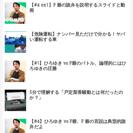
【#4 ex1】F 爺の詭弁を説明するスライドと動
画
【危険運転】ナンバー見ただけで分かる！ヤバ
い運転する車
【#1】ひろゆき vs F爺のバトル、論理的にはひ
ろゆきの圧勝
5分で理解する「戸定梨香騒動とは何だったの
か？」
【#4】ひろゆき vs F爺、F 爺の言説は典型的詭
弁だよ