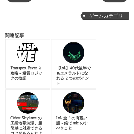
ゲームカテゴリ
関連記事
Transport Fever 2
【LoL】40代後半で
攻略～運賃ロジッ
もエメラルドにな
クの検証
れる 2 つのポイン
ト
Cities: Skylines の
LoL 金 5 の有難い
工業地帯渋滞、超
話～銀で adc のす
簡単に対処できる
べきこと
コツがあるんだよ