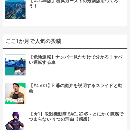
【2022年版】横浜カーストの最新版をつくろ
う！
ここ1か月で人気の投稿
【危険運転】ナンバー見ただけで分かる！ヤバ
い運転する車
【#4 ex1】F 爺の詭弁を説明するスライドと動
画
【★1】攻殻機動隊 SAC_2045～とにかく陳腐で
つまらない 4 つの理由【感想】