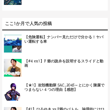
ここ1か月で人気の投稿
【危険運転】ナンバー見ただけで分かる！ヤバ
い運転する車
【#4 ex1】F 爺の詭弁を説明するスライドと動
画
【★1】攻殻機動隊 SAC_2045～とにかく陳腐で
つまらない 4 つの理由【感想】
【#1】ひろゆき vs F爺のバトル、論理的にはひ