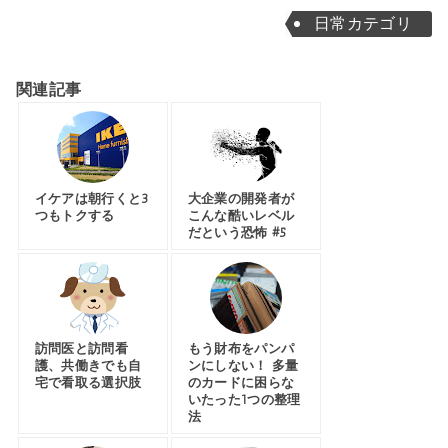
日常カテゴリ
関連記事
イケアは朝行くと3
大企業の開発者が
つもトクする
こんな酷いレベル
だという恐怖 #5
訪問医と訪問看
もう財布をパンパ
護、共働きでも自
ンにしない！ 多量
宅で看取る選択肢
のカードに困らな
いたった1つの整理
法