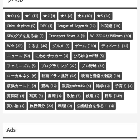
ラベル
★0
(6)
★1
(11)
★2
(3)
★3
(6)
★4
(10)
★5
(16)
Cities: skylines
(5)
DIY
(1)
League of Legends
(12)
PC関連
(18)
SEのグチを見る会
(1)
Transport Fever 2
(3)
W-ZERO3/Willcom
(30)
Web
(27)
くるま
(46)
グルメ
(3)
ゲーム
(110)
ディベート
(12)
ニュース
(52)
にわかサッカー
(4)
ひろゆきvsF爺
(5)
フェミニズム
(5)
プログラミング
(27)
プロ野球
(32)
ローカルネタ
(8)
映画ドラマ批評
(52)
映画と音楽の雑談
(18)
横浜カースト
(2)
競馬
(12)
教育garden#2
(6)
雑学
(2)
子育て
(4)
質問箱
(3)
写真
(3)
書籍
(4)
政治
(7)
鉄道
(2)
日常
(149)
買い物
(4)
旅行気分
(22)
料理
(2)
労働組合を作る！
(4)
Ads