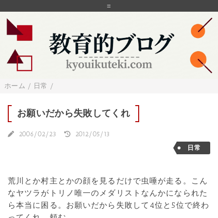
=
ホーム
/
日常
/
お願いだから失敗してくれ
2006/02/23
2012/05/13
日常
荒川とか村主とかの顔を見るだけで虫唾が走る。こん
なヤツラがトリノ唯一のメダリストなんかになられた
ら本当に困る。お願いだから失敗して4位と5位で終わ
ってくれ。頼む。