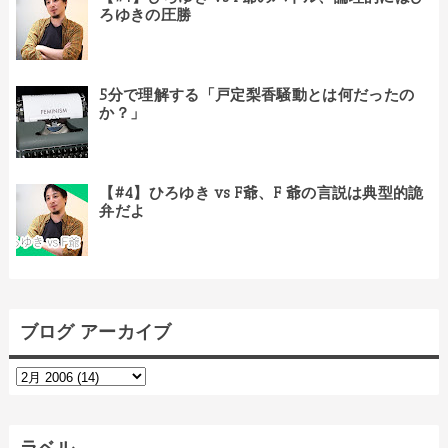
ろゆきの圧勝
5分で理解する「戸定梨香騒動とは何だったの
か？」
【#4】ひろゆき vs F爺、F 爺の言説は典型的詭
弁だよ
ブログ アーカイブ