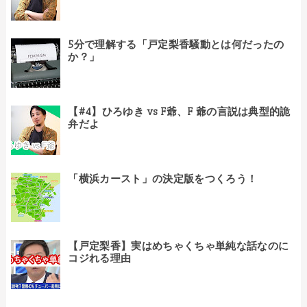
5分で理解する「戸定梨香騒動とは何だったの
か？」
【#4】ひろゆき vs F爺、F 爺の言説は典型的詭
弁だよ
「横浜カースト」の決定版をつくろう！
【戸定梨香】実はめちゃくちゃ単純な話なのに
コジれる理由