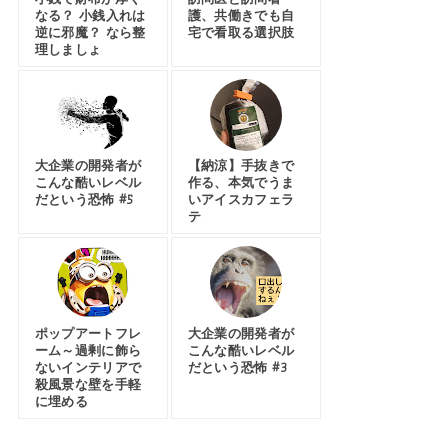
なる？ 小銭入れは
護、共働きでも自
逆に邪魔？ なら整
宅で看取る選択肢
理しましょ
大企業の開発者が
【納涼】手抜きで
こんな酷いレベル
作る、本気でうま
だという恐怖 #5
いアイスカフェラ
テ
ポップアートフレ
大企業の開発者が
ーム～過剰に飾ら
こんな酷いレベル
ないインテリアで
だという恐怖 #3
殺風景な壁を手軽
に埋める