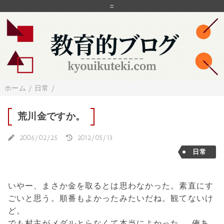
=
ホーム
/
日常
/
荒川金ですか。
2006/02/25
2012/05/13
日常
いやー、まさか金を取るとは思わなかった。素直にす
ごいと思う。順番もよかったみたいだね。観てないけ
ど。
でも村主がメダルとらなくて本当によかった…。俺あ