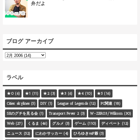
弁だよ
ブログ アーカイブ
ラベル
★0
(6)
★1
(11)
★2
(3)
★3
(6)
★4
(10)
★5
(16)
Cities: skylines
(5)
DIY
(1)
League of Legends
(12)
PC関連
(18)
SEのグチを見る会
(1)
Transport Fever 2
(3)
W-ZERO3/Willcom
(30)
Web
(27)
くるま
(46)
グルメ
(3)
ゲーム
(110)
ディベート
(12)
ニュース
(52)
にわかサッカー
(4)
ひろゆきvsF爺
(5)