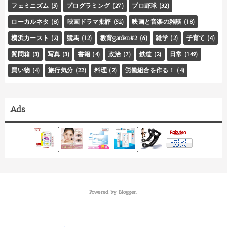
フェミニズム
(5)
プログラミング
(27)
プロ野球
(32)
ローカルネタ
(8)
映画ドラマ批評
(52)
映画と音楽の雑談
(18)
横浜カースト
(2)
競馬
(12)
教育garden#2
(6)
雑学
(2)
子育て
(4)
質問箱
(3)
写真
(3)
書籍
(4)
政治
(7)
鉄道
(2)
日常
(149)
買い物
(4)
旅行気分
(22)
料理
(2)
労働組合を作る！
(4)
Ads
Powered by
Blogger
.