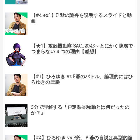
【#4 ex1】F 爺の詭弁を説明するスライドと動
画
【★1】攻殻機動隊 SAC_2045～とにかく陳腐で
つまらない 4 つの理由【感想】
【#1】ひろゆき vs F爺のバトル、論理的にはひ
ろゆきの圧勝
5分で理解する「戸定梨香騒動とは何だったの
か？」
【#4】ひろゆき vs F爺、F 爺の言説は典型的詭