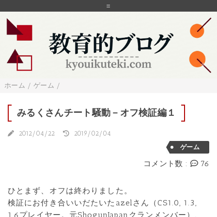
=
ホーム
/
ゲーム
/
みるくさんチート騒動－オフ検証編１
2012/04/22
2019/02/04
ゲーム
コメント数 :
76
ひとまず、オフは終わりました。
検証にお付き合いいだたいたazelさん（CS1.0, 1.3,
1.6プレイヤー。元ShogunJapanクランメンバー）、