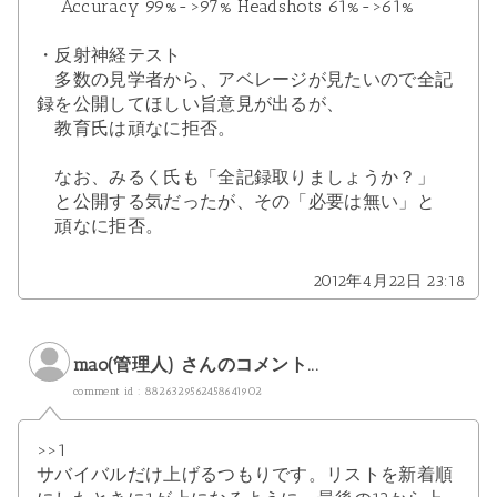
Accuracy 99%->97% Headshots 61%->61%
・反射神経テスト
多数の見学者から、アベレージが見たいので全記
録を公開してほしい旨意見が出るが、
教育氏は頑なに拒否。
なお、みるく氏も「全記録取りましょうか？」
と公開する気だったが、その「必要は無い」と
頑なに拒否。
2012年4月22日 23:18
mao(管理人) さんのコメント...
comment id : 8826329562458641902
>>1
サバイバルだけ上げるつもりです。リストを新着順