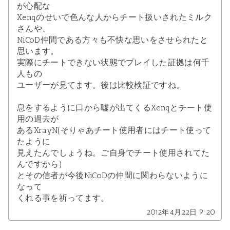
が心配な
Xenqのせいで色んな人からチート扱いされたミルク
さんや、
NiCoD仲間である方々も不快な思いをさせられたと
思います。
実際にチートできない状態でプレイした証拠は何千
人もの
ユーザーが見てます。後は比較検証ですね。
息をするように口から嘘が出てくるXenqとチート使
用の過去が
あるXrayN(そりゃあチート使用者にはチート使って
たように
見えたんでしょうね。ご自身でチート使用されてた
んですから)
とその信者が今後NiCoDの仲間に関わらないように
なって
くれる事を祈ってます。
2012年4月22日 9:20