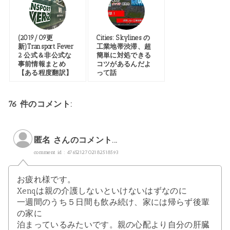
(2019/09更
Cities: Skylines の
新)Transport Fever
工業地帯渋滞、超
2 公式＆非公式な
簡単に対処できる
事前情報まとめ
コツがあるんだよ
【ある程度翻訳】
って話
76 件のコメント:
匿名 さんのコメント...
comment id : 4765212702182518593
お疲れ様です。
Xenqは親の介護しないといけないはずなのに
一週間のうち５日間も飲み続け、家には帰らず後輩
の家に
泊まっているみたいです。親の心配より自分の肝臓