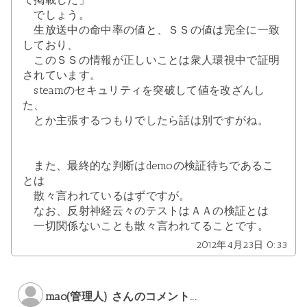
でしょう。
生放送中の命中率の値と、ＳＳの値は完全に一致
しており、
このＳＳの情報が正しいことは衆人環視中で証明
されています。
steamのセキュリティを突破して値を改ざんし
た、
とか主張するつもりでしたら話は別ですがね。
また、最終的な判断はdemoの検証待ちであるこ
とは
散々言われているはずですが。
なお、反射神経云々のテストはＡＡの検証とは
一切関係ないことも散々言われてることです。
2012年4月23日 0:33
mao(管理人) さんのコメント...