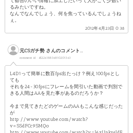
て都合のいい情報に加工したいって人がごく少数い
るみたいですね。
なんでなんでしょう、何を焦っているんでしょうね
ぇ。
2012年4月23日 0:38
元CSガチ勢 さんのコメント...
comment id : 4522618836810201363
L4D1って簡単に数百fps出たっけ？例え100fpsとし
ても
それを24-30fpsにフレームを間引いた動画で判別で
きる人間はAAを見た事があるのだろうか？
今まで見てきたどのゲームのAAもこんな感じだった
が
http://www.youtube.com/watch?
v=SSdFCc9SMQo
http://www.youtube.com/watch?v=l6zUpkpsldE