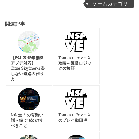
ゲームカテゴリ
関連記事
【PS4 2018年無料
Transport Fever 2
アプデ対応】
攻略～運賃ロジッ
Cities:Skylines渋滞
クの検証
しない道路の作り
方
LoL 金 5 の有難い
Transport Fever 2
話～銀で adc のす
のプレイ動画 #1
べきこと