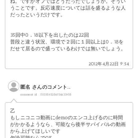
ね。ですがオフではどうだったでしょうか。そうい
うことです。反応速度については話を盛るような人
だったというだけです。
35回中0．18以下を出したのは22回
普段と違う状況、環境で２回に１回以上は0．18を
だせて居るので盛っているわけでは無いでしょう。
2012年4月22日 9:54
匿名 さんのコメント...
comment id : 1503893286154633958
乙
もしニコニコ動画にdemoのエンコ上げるのに時間
がかかるようなら、可能なら後半サバイバルの動画
から上げてほしいです
勿論可能ならでOK