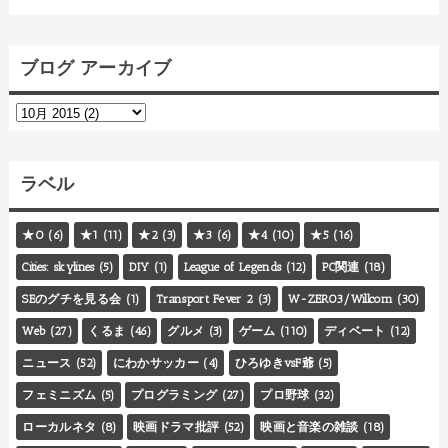
ブログ アーカイブ
ラベル
★0
(6)
★1
(11)
★2
(3)
★3
(6)
★4
(10)
★5
(16)
Cities: skylines
(5)
DIY
(1)
League of Legends
(12)
PC関連
(18)
SEのグチを見る会
(1)
Transport Fever 2
(3)
W-ZERO3/Willcom
(30)
Web
(27)
くるま
(46)
グルメ
(3)
ゲーム
(110)
ディベート
(12)
ニュース
(52)
にわかサッカー
(4)
ひろゆきvsF爺
(5)
フェミニズム
(5)
プログラミング
(27)
プロ野球
(32)
ローカルネタ
(8)
映画ドラマ批評
(52)
映画と音楽の雑談
(18)