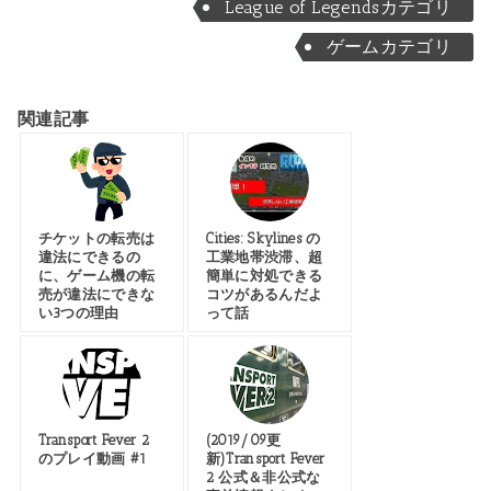
League of Legendsカテゴリ
ゲームカテゴリ
関連記事
チケットの転売は
Cities: Skylines の
違法にできるの
工業地帯渋滞、超
に、ゲーム機の転
簡単に対処できる
売が違法にできな
コツがあるんだよ
い3つの理由
って話
Transport Fever 2
(2019/09更
のプレイ動画 #1
新)Transport Fever
2 公式＆非公式な