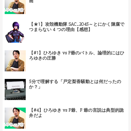
画
【★1】攻殻機動隊 SAC_2045～とにかく陳腐で
つまらない 4 つの理由【感想】
【#1】ひろゆき vs F爺のバトル、論理的にはひ
ろゆきの圧勝
5分で理解する「戸定梨香騒動とは何だったの
か？」
【#4】ひろゆき vs F爺、F 爺の言説は典型的詭
弁だよ