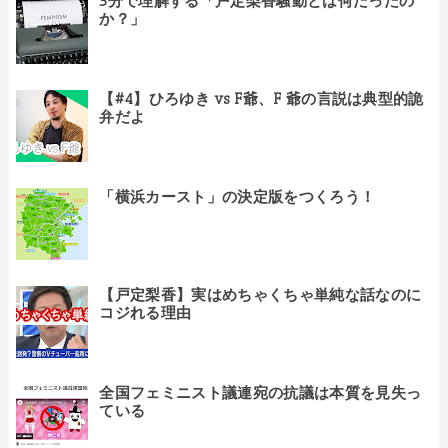
5分で理解する「戸定梨香騒動とは何だったの
か？」
【#4】ひろゆき vs F爺、F 爺の言説は典型的詭
弁だよ
「横浜カースト」の決定版をつくろう！
【戸定梨香】実はめちゃくちゃ単純な話なのに
コジれる理由
全国フェミニスト議連宛の抗議は本質を見失っ
ている