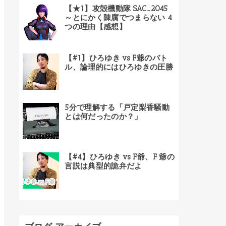
【★1】攻殻機動隊 SAC_2045
～とにかく陳腐でつまらない 4
つの理由【感想】
【#1】ひろゆき vs F爺のバト
ル、論理的にはひろゆきの圧勝
5分で理解する「戸定梨香騒動
とは何だったのか？」
【#4】ひろゆき vs F爺、F 爺の
言説は典型的詭弁だよ