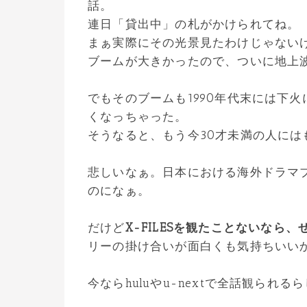
話。
連日「貸出中」の札がかけられてね。
まぁ実際にその光景見たわけじゃない
ブームが大きかったので、ついに地上
でもそのブームも1990年代末には下
くなっちゃった。
そうなると、もう今30才未満の人にはも
悲しいなぁ。日本における海外ドラマ
のになぁ。
だけど
X-FILESを観たことないなら
リーの掛け合いが面白くも気持ちいい
今ならhuluやu-nextで全話観られる