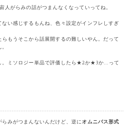
宇宙人がらみの話がつまんなくなっていってね。
てない感じするもんね、色々設定がインフレしすぎ
たらもうそこから話展開するの難しいやん。だって
ん。
。ミソロジー単品で評価したら★2か★3か……って
がらみがつまんないんだけど、逆に
オムニバス形式