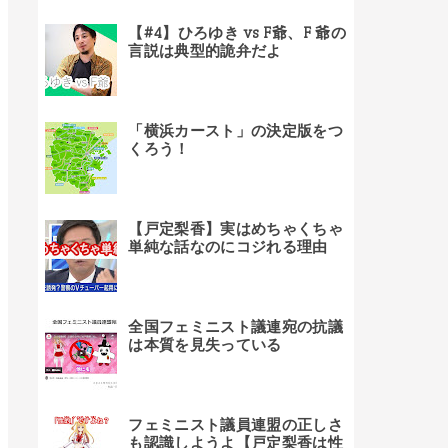
【#4】ひろゆき vs F爺、F 爺の
言説は典型的詭弁だよ
「横浜カースト」の決定版をつ
くろう！
【戸定梨香】実はめちゃくちゃ
単純な話なのにコジれる理由
全国フェミニスト議連宛の抗議
は本質を見失っている
フェミニスト議員連盟の正しさ
も認識しようよ【戸定梨香は性