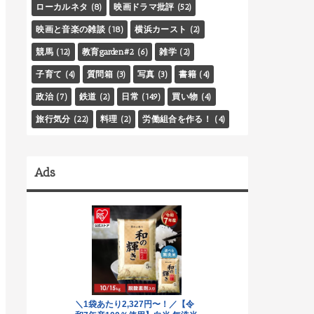
ローカルネタ
(8)
映画ドラマ批評
(52)
映画と音楽の雑談
(18)
横浜カースト
(2)
競馬
(12)
教育garden#2
(6)
雑学
(2)
子育て
(4)
質問箱
(3)
写真
(3)
書籍
(4)
政治
(7)
鉄道
(2)
日常
(149)
買い物
(4)
旅行気分
(22)
料理
(2)
労働組合を作る！
(4)
Ads