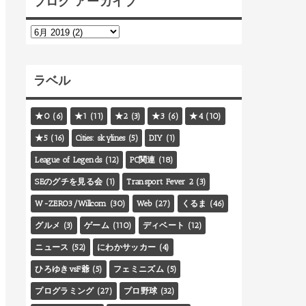
ブログ アーカイブ
ラベル
★0
(6)
★1
(11)
★2
(3)
★3
(6)
★4
(10)
★5
(16)
Cities: skylines
(5)
DIY
(1)
League of Legends
(12)
PC関連
(18)
SEのグチを見る会
(1)
Transport Fever 2
(3)
W-ZERO3/Willcom
(30)
Web
(27)
くるま
(46)
グルメ
(3)
ゲーム
(110)
ディベート
(12)
ニュース
(52)
にわかサッカー
(4)
ひろゆきvsF爺
(5)
フェミニズム
(5)
プログラミング
(27)
プロ野球
(32)