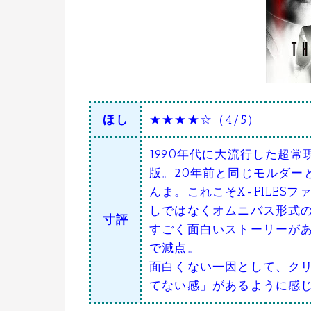
ほし
★★★★☆（4/5）
1990年代に大流行した超常
版。20年前と同じモルダー
んま。これこそX-FILE
しではなくオムニバス形式
寸評
すごく面白いストーリーが
で減点。
面白くない一因として、ク
てない感」があるように感