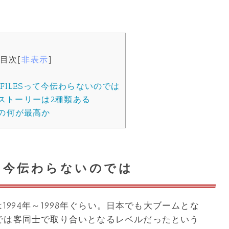
目次
[
非表示
]
FILESって今伝わらないのでは
Sのストーリーは2種類ある
の何が最高か
って今伝わらないのでは
は1994年～1998年ぐらい。日本でも大ブームとな
では客同士で取り合いとなるレベルだったという