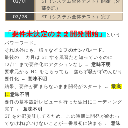
02/01
ST（システム全体テスト）開始（外
部委託）
02/28
ST（システム全体テスト）完了
「要件未決定のまま開発開始」
という
パワーワード。
それ以外にも、様々な
イミフのオンパレード
。
最後の 1 カ月は ST する風習だと知っているのに
12/11 まで要件化のアクションなし
← 意味不明
要求元から NG をもらっても、焦らず騒がずのんびり
要件化
← 意味不明
最高
結果、要件が固まらないまま開発がスタート
←
に
意味不明
要件の基本設計レビューを行った翌日にコーディング
完了
← 意味不明
ST を外部委託してるため、この時期に開発が終わっ
てなければいけないことが一番最初に決まる
← 意味