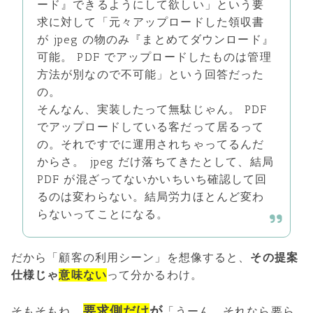
ード』できるようにして欲しい」という要
求に対して「元々アップロードした領収書
が jpeg の物のみ『まとめてダウンロード』
可能。 PDF でアップロードしたものは管理
方法が別なので不可能」という回答だった
の。
そんなん、実装したって無駄じゃん。 PDF
でアップロードしている客だって居るって
の。それですでに運用されちゃってるんだ
からさ。 jpeg だけ落ちてきたとして、結局
PDF が混ざってないかいちいち確認して回
るのは変わらない。結局労力ほとんど変わ
らないってことになる。
だから「顧客の利用シーン」を想像すると、
その提案
仕様じゃ
意味ない
って分かるわけ。
要求側だけ
が
そもそもね、
「うーん、それなら要ら