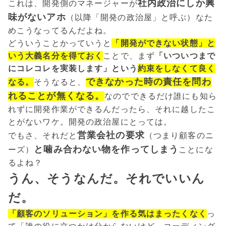
社内政治にしか興
これは、開発側のマネージャーが
味がないアホ
（以降「開発の政治屋」と呼ぶ）なた
めこうなってるんだよね。
どういうことかっていうと
「開発ができない状態」と
いう大義名分を得ておく
ことで、まず
「いついつまで
にコレコレを実装します」という
約束をしなくて良く
できなかった時の責任を問わ
なる。
そうなると、
れることが無くなる。
なのでできるだけ誰にも知ら
れずに開発作業ができるんだったら、それに越したこ
とがないワケ。開発の政治屋にとっては。
営業会社の要求
でもさ、それだと
（つまり顧客のニ
と噛み合わない物を作ってしまう
ーズ）
ことにな
るよね？
うん、そうなんだ。それでいいん
だ。
「顧客のソリューション」を作る気はまったくなく
っ