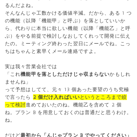
るんだよね。
そんなんじゃ工数かける価値半減。だから、ある 1 つ
の機能（以降「機能甲」と呼ぶ）を落としていいか
ら、代わりに本当に欲しい機能（以降「機能乙」と呼
ぶ）をやる前提で検討しなおしてくれって開発に伝え
たの。ミーティング終わった翌日にメールでね。こっ
ちはちゃんと素早くメール連絡ですよ。
実は我々営業会社では
「これ
機能甲を落としただけじゃ収まらない
かもしれ
ませんね」
って予想はしてて、元々 13 個あった要望のうち究極
で言ったら
2 個だけ入ればいい
というところまで絞
って検討
進めておいたのね。機能乙を含めて 2 個
ね。プラン B を用意しておくのは普通だと思うわけ。
ね。
だけど
最初から「んじゃプラン B でやってください」