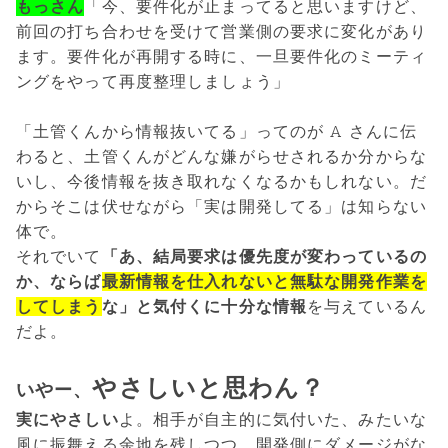
もっさん
「今、要件化が止まってると思いますけど、
前回の打ち合わせを受けて営業側の要求に変化があり
ます。要件化が再開する時に、一旦要件化のミーティ
ングをやって再度整理しましょう」
「土管くんから情報抜いてる」ってのが A さんに伝
わると、土管くんがどんな嫌がらせされるか分からな
いし、今後情報を抜き取れなくなるかもしれない。だ
からそこは伏せながら「実は開発してる」は知らない
体で。
それでいて
「あ、結局要求は優先度が変わっているの
か、ならば
最新情報を仕入れないと無駄な開発作業を
してしまう
な」と気付くに十分な情報
を与えているん
だよ。
やさしいと思わん？
いやー、
実にやさしい
よ。相手が自主的に気付いた、みたいな
風に振舞える余地を残しつつ、開発側にダメージがな