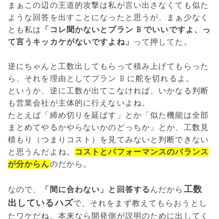
まぁこの辺の王道的攻撃は私が言い出さなくても似た
ような回答を出すことになったと思うが、まぁ少なく
とも私は
「コレ聞かないとプラン B でいいですよ、っ
て言うキッカケがないですよね」
って押してた。
逆にちゃんと工数出してもらって積み上げてもらった
ら、それを理由としてプラン B に舵を切れるよ。
というか、逆に工数が出てこなければ、いかなる判断
も営業会社が主体的に行えないよね。
たとえば「締め切りを延ばす」とか「似た機能は全部
まとめてやるかやらないかのどっちか」とか、工数見
積もり（つまりコスト）を見てみないと判断できない
と思うんだよね。
コストとパフォーマンスのバランス
が分からん
のだから。
工数
なので、
「間に合わない」と回答する
んだから
出しているハズ
で、それをまず教えてもらおうとし
たワケだね。本来なら開発側が説明のために出してく