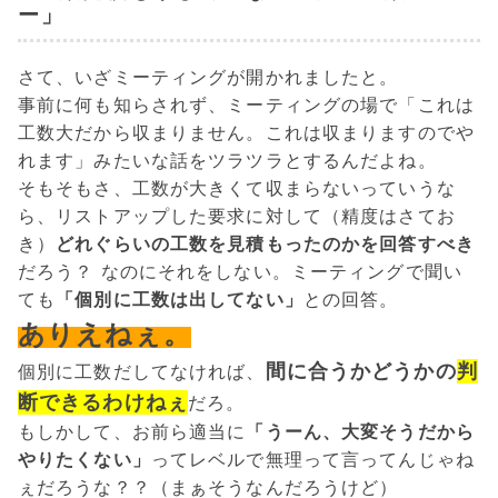
ー」
さて、いざミーティングが開かれましたと。
事前に何も知らされず、ミーティングの場で「これは
工数大だから収まりません。これは収まりますのでや
れます」みたいな話をツラツラとするんだよね。
そもそもさ、工数が大きくて収まらないっていうな
ら、リストアップした要求に対して（精度はさてお
き）
どれぐらいの工数を見積もったのかを回答すべき
だろう？ なのにそれをしない。ミーティングで聞い
ても
「個別に工数は出してない」
との回答。
ありえねぇ。
間に合うかどうかの
判
個別に工数だしてなければ、
断できるわけねぇ
だろ。
もしかして、お前ら適当に
「うーん、大変そうだから
やりたくない」
ってレベルで無理って言ってんじゃね
ぇだろうな？？（まぁそうなんだろうけど）