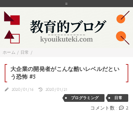
=
ホーム
/
日常
/
大企業の開発者がこんな酷いレベルだとい
う恐怖 #5
2020/01/16
2020/01/21
プログラミング
日常
コメント数 :
2