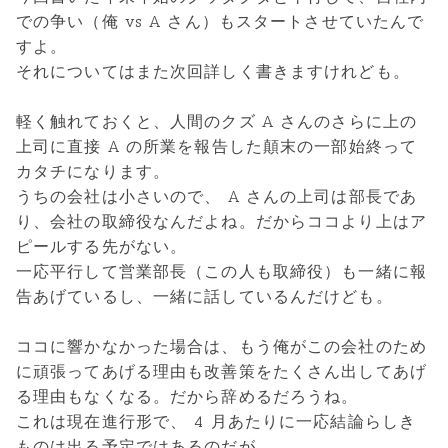
での争い（俺 vs A さん）もスタートさせていたんで
すよ。
それについてはまた次回詳しく書きますけれども。
軽く触れておくと、人間のクズ A さんのさらに上の
上司に直接 A の所業を報告した顛末の一部始終って
カタチになります。
うちの会社は小さいので、 A さんの上司は部長であ
り、会社の取締役なんだよね。だからココより上はア
ピールする先がない。
一応平行して営業部長（この人も取締役）も一緒に報
告あげているし、一緒に話しているんだけども。
ココに響かなかった場合は、もう俺がこの会社のため
に頑張ってあげる理由も改善策をたくさん出してあげ
る理由もなくなる。だから辞めるだろうね。
これは現在進行形で、 4 月あたりに一応結論らしき
ものは出る予定ではあるのだが。