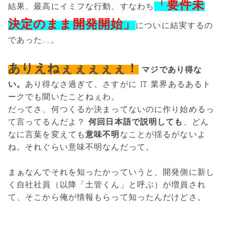
「要件未
結果、最高にイミフな行動、すなわち
決定のまま開発開始」
についに結実するの
であった……。
ありえねぇぇぇぇぇ！
マジであり得な
い。
あり得なさ過ぎて、さすがに IT 業界あるあるト
ークでも聞いたことねぇわ。
だってさ、何つくるか決まってないのに作り始めるっ
て言ってるんだよ？
何回日本語で説明しても
、どん
なに言葉を変えても
意味不明
なことが揺るがないよ
ね。それぐらい意味不明なんだって。
まぁなんでそれを知ったかっていうと、開発側に新し
く自社社員（以降「土管くん」と呼ぶ）が増員され
て、そこから俺が情報もらって知ったんだけどさ。