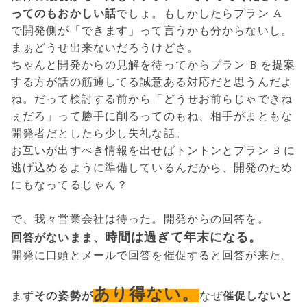
ってのもおかしい話
でしょ。もしかしたらプラン A
で開発側が「できます」って言うかも分からないし。
まぁどうせ出来ないだろうけどさ。
ちゃんと開発からの見解を待ってからプラン B を提案
する方が話の筋通してる誠意ある対応だと思うんだよ
ね。だって検討する前から「どうせお前らじゃできね
ぇだろ」って勝手に削るってのもね、相手がまともな
開発者だとしたら少し失礼な話。
お互いが出すべき情報を出せばトントンとプラン B に
逃げ込めるように準備しているんだから、開発のため
にもなってるじゃん？
で、我々営業会社は待った。開発からの回答を。
時間は過ぎて年末になる。
回答がないまま、
開発に口頭とメールで回答を催促すると回答が来た。
あり得ない。
まず
その姿勢が
なぜ
催促しないと