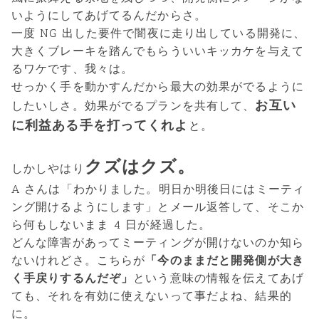
いようにしてあげてるんだからさ。
一度 NG 出した要件で闇夜に走り出している開発に、
大きくブレーキを踏んでもらういいキッカケを与えて
るワケです、我々は。
せっかく手を動かすんだから最大の効果がでるように
お互い
したいしさ。効果がでるプランを共有して、
に利益ある手を打ってくれよ
と。
クズはクズ。
しかしやはり
A さんは「わかりました。明日か明後日にはミーティ
ング開けるようにします」とメール返答して、そこか
ら何もしないまま 4 日が経過した。
どんな障害があってミーティングが開けないのか知ら
ないけれどさ。こちらが
「今のままだと開発側が大き
く手戻りするんだぞ」
という意味の情報を伝えてあげ
ても、それを有効に使えないって事だよね、結果的
に。