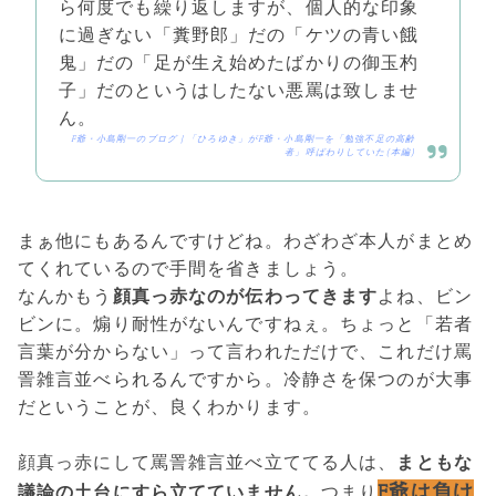
ら何度でも繰り返しますが、個人的な印象
に過ぎない「糞野郎」だの「ケツの青い餓
鬼」だの「足が生え始めたばかりの御玉杓
子」だのというはしたない悪罵は致しませ
ん。
F爺・小島剛一のブログ | 「ひろゆき」がF爺・小島剛一を「勉強不足の高齢
者」呼ばわりしていた(本編)
まぁ他にもあるんですけどね。わざわざ本人がまとめ
てくれているので手間を省きましょう。
なんかもう
顔真っ赤なのが伝わってきます
よね、ビン
ビンに。煽り耐性がないんですねぇ。ちょっと「若者
言葉が分からない」って言われただけで、これだけ罵
詈雑言並べられるんですから。冷静さを保つのが大事
だということが、良くわかります。
顔真っ赤にして罵詈雑言並べ立ててる人は、
まともな
F爺は負け
議論の土台にすら立てていません。
つまり