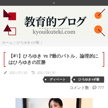
=
ホーム
/
ひろゆきvsF爺
/
【#1】ひろゆき vs F爺のバトル、論理的に
はひろゆきの圧勝
2021/07/20
2021/08/30
ディベート
ひろゆきvsF爺
コメント数 :
777