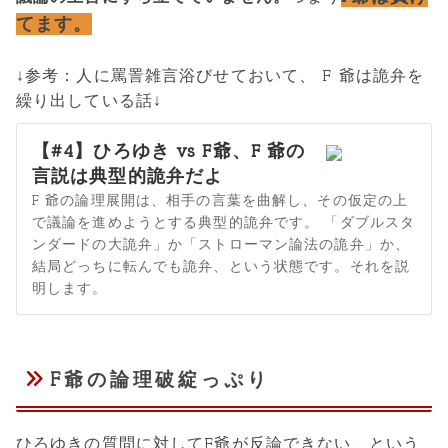
てます。
↓参考：人に罵詈雑言浴びせておいて、 F 爺は詭弁を
繰り出している話↓
【#4】ひろゆき vs F爺、F 爺の
言説は典型的詭弁だよ
F 爺の論理展開は、相手の言葉を曲解し、その仮定の上
で議論を進めようとする典型的詭弁です。 「ダブルスタ
ンダードの大詭弁」か「ストローマン論法の詭弁」か、
結局どっちに転んでも詭弁、という状態です。それを説
明します。
F爺の論理破綻っぷり
ひろゆきの質問に対してF爺が反論できない、という