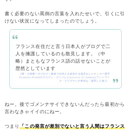
書く必要のない罵倒の言葉を入れたせいで、引くに引
けない状況になってしまったのでしょう。
フランス在住だと言う日本人がブログで二
人を擁護しているのも散見します。（中
略）まともなフランス語の話せないことが
歴然としています
F爺・小島剛一のブログ | 動画で日本人を差別する発言をしたサッカー選手
Ousmane Dembéléウスマン・デンベレとAntoine Griezmannアントワー
ヌ・グリズマンの卑劣な「謝罪した振り」
ねー。後でゴメンナサイできないんだったら最初から
言わなきゃイイのにねー。
つまり
「この発言が差別でないと言う人間はフランス