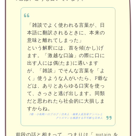
「雑談でよく使われる言葉が、日
本語に翻訳されるときに、本来の
意味と離れてしまった」
という解釈には、首を傾(かし)げ
ます。「激越な口論」の際に口に
出す人には偶(たま)に遇います
が、「雑談」でそんな言葉を「よ
く」使うような人がいたら、F爺な
どは、ありとあらゆる口実を使っ
て、さっさと逃げ出します。同類
だと思われたら社会的に大損しま
すからね。
F爺・小島剛一のブログ | 日本人・極東人差別者デンベレと
グリズマンを擁護する不可解な日本人
前段の話と相まって、つまりは「 putain を