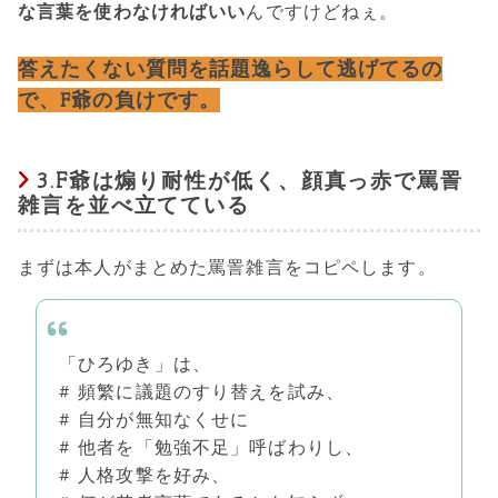
な言葉を使わなければいい
んですけどねぇ。
答えたくない質問を話題逸らして逃げてるの
で、F爺の負けです。
3.F爺は煽り耐性が低く、顔真っ赤で罵詈
雑言を並べ立てている
まずは本人がまとめた罵詈雑言をコピペします。
「ひろゆき」は、
# 頻繁に議題のすり替えを試み、
# 自分が無知なくせに
# 他者を「勉強不足」呼ばわりし、
# 人格攻撃を好み、