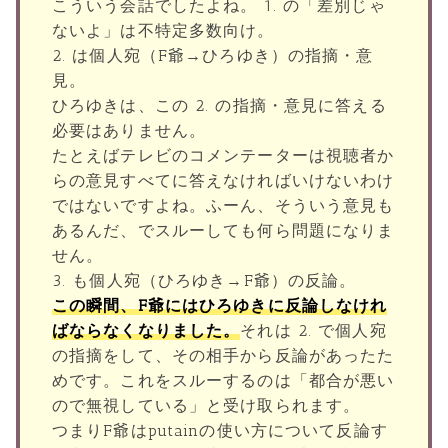
こういう会話でしたよね。 1. の「差別じゃ
ないよ」は不特定多数向け。
2. は個人宛（F爺→ひろゆき）の指摘・意
見。
ひろゆきは、この 2. の指摘・意見に答える
必要はありません。
たとえばテレビのコメンテーターは視聴者か
らの意見すべてに答えなければいけないわけ
ではないですよね。ふーん、そういう意見も
あるんだ、でスルーしても何ら問題になりま
せん。
3. も個人宛（ひろゆき→F爺）の反論。
この瞬間、F爺にはひろゆきに反論しなけれ
ばならなくなりました。
それは 2. で個人宛
の指摘をして、その相手から反論があったた
めです。これをスルーするのは「都合が悪い
ので無視している」と受け取られます。
つまりF爺はputainの使い方について反論す