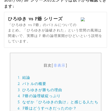
2021/08/26 シリーズのエントリは以下から確認でき
ます↓
ひろゆき vs F爺 シリーズ
「ひろゆき vs F爺」のバトルについての
まとめ。「ひろゆきが論破された」という世間の風潮は
間違いで、実際は F 爺の論理展開がひどいという説明を
しています。
目次
[
非表示
]
1.
結論
2.
バトルの概要
3.
ひろゆきが勝ちの理由
4.
F爺の論理破綻っぷり
5.
なぜか「ひろゆきの負け」と感じる人たち
6.
F爺はどうすべきだったのか？