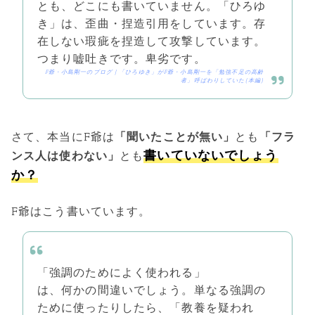
とも、どこにも書いていません。「ひろゆ
き」は、歪曲・捏造引用をしています。存
在しない瑕疵を捏造して攻撃しています。
つまり嘘吐きです。卑劣です。
F爺・小島剛一のブログ | 「ひろゆき」がF爺・小島剛一を「勉強不足の高齢
者」呼ばわりしていた(本編)
さて、本当にF爺は
「聞いたことが無い」
とも
「フラ
書いていないでしょう
ンス人は使わない」
とも
か？
F爺はこう書いています。
「強調のためによく使われる」
は、何かの間違いでしょう。単なる強調の
ために使ったりしたら、「教養を疑われ