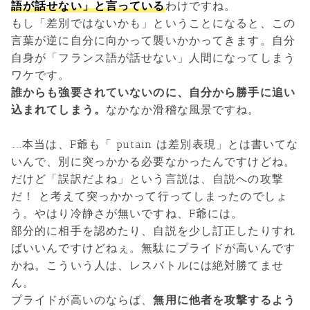
語が話せない」と言っている
わけですね。
もし「差別ではないかも」ということになると、この
言葉が逆に自分に向かって襲いかかってきます。自分
自身が「フランス語が話せない」人間になってしまう
ワケです。
誰からも強要されていないのに、自分から勝手に追い
込まれてしまう。
なかなか滑稽な風景ですね。
……本当は、F爺も「 putain は差別表現」とは書いてな
いんで、別に突っかかる必要なかったんですけどね。
だけど「誤訳だよね」という言説は、自説への攻撃
だ！ と考えて突っかかって行ってしまったのでしょ
う。やはり冷静さが無いですね、F爺には。
部分的に相手を認めたり、自説を少し訂正したりすれ
ばいいんですけどねぇ。無駄にプライドが高いんです
かね。こういう人は、レスバトルには絶対勝てませ
ん。
プライドが高いのならば、
無用に他者を攻撃するよう