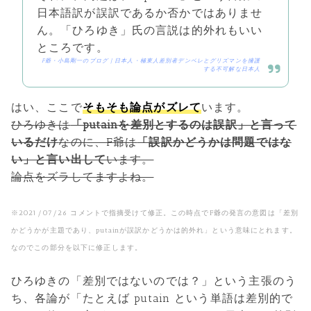
日本語訳が誤訳であるか否かではありませ
ん。「ひろゆき」氏の言説は的外れもいい
ところです。
F爺・小島剛一のブログ | 日本人・極東人差別者デンベレとグリズマンを擁護
する不可解な日本人
はい、ここで
そもそも論点がズレて
います。
ひろゆきは
「putainを差別とするのは誤訳」と言って
いるだけ
なのに、F爺は
「誤訳かどうかは問題ではな
い」と言い出して
います。
論点をズラしてますよね。
※2021/07/26 コメントで指摘受けて修正。この時点でF爺の発言の意図は「差別
かどうかが主題であり、putainが誤訳かどうかは的外れ」という意味にとれます。
なのでこの部分を以下に修正します。
ひろゆきの「差別ではないのでは？」という主張のう
ち、各論が「たとえば putain という単語は差別的で