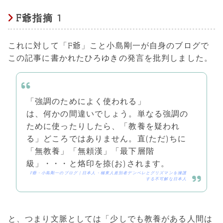
F爺指摘 1
これに対して「F爺」こと小島剛一が自身のブログで
この記事に書かれたひろゆきの発言を批判しました。
「強調のためによく使われる」
は、何かの間違いでしょう。単なる強調の
ために使ったりしたら、「教養を疑われ
る」どころではありません。直(ただ)ちに
「無教養」「無頼漢」「最下層階
級」・・・と烙印を捺(お)されます。
F爺・小島剛一のブログ | 日本人・極東人差別者デンベレとグリズマンを擁護
する不可解な日本人
と、つまり文脈としては「少しでも教養がある人間は