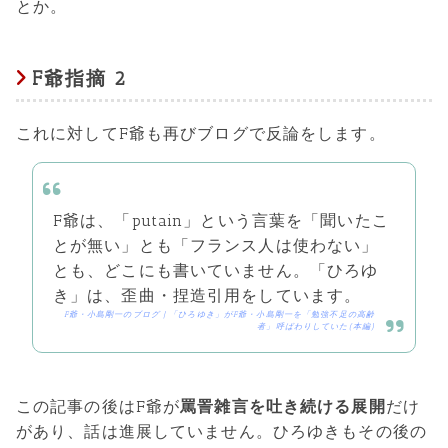
とか。
F爺指摘 2
これに対してF爺も再びブログで反論をします。
F爺は、「putain」という言葉を「聞いたこ
とが無い」とも「フランス人は使わない」
とも、どこにも書いていません。「ひろゆ
き」は、歪曲・捏造引用をしています。
F爺・小島剛一のブログ | 「ひろゆき」がF爺・小島剛一を「勉強不足の高齢
者」呼ばわりしていた(本編)
この記事の後はF爺が
罵詈雑言を吐き続ける展開
だけ
があり、話は進展していません。ひろゆきもその後の