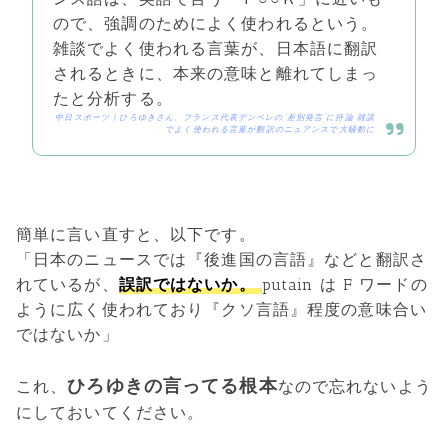
ので、強調のためによく使われるという。
雑談でよく使われる言葉が、日本語に翻訳
されるときに、本来の意味と離れてしまっ
たと分析する。
中日スポーツ | ひろゆきさん、フランス代表デンベレの“差別発言”に持論 雑談
でよく使われる言葉が翻訳のニュアンスで大騒動に
簡単に言い直すと、以下です。
「日本のニュースでは『後進国の言語』などと翻訳さ
れているが、
誤訳ではないか。
putain は F ワードの
ように広く使われており『クソ言語』程度の意味合い
ではないか」
ひろゆきの言ってる根本
これ、
なので忘れないよう
にしておいてください。