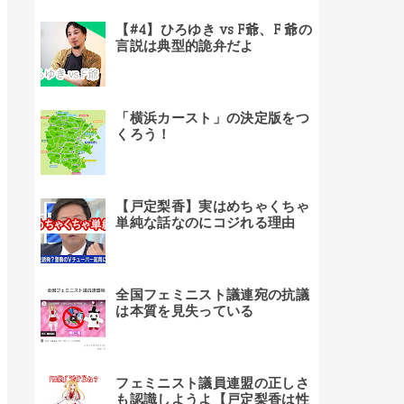
【#4】ひろゆき vs F爺、F 爺の
言説は典型的詭弁だよ
「横浜カースト」の決定版をつ
くろう！
【戸定梨香】実はめちゃくちゃ
単純な話なのにコジれる理由
全国フェミニスト議連宛の抗議
は本質を見失っている
フェミニスト議員連盟の正しさ
も認識しようよ【戸定梨香は性