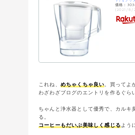
ト)【ブリタ
価格：30
(2021/8
これね、
めちゃくちゃ良い
。買ってよ
わざわざブログのエントリを作るぐら
ちゃんと浄水器として優秀で、カルキ
る。
コーヒーもだいぶ美味しく感じる
よう