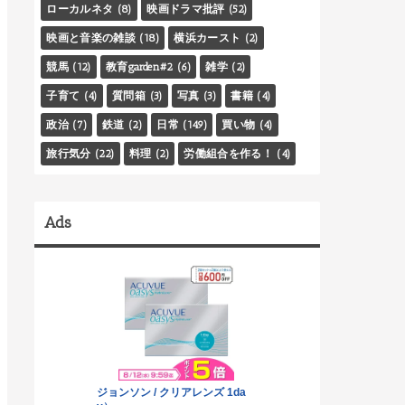
ローカルネタ
(8)
映画ドラマ批評
(52)
映画と音楽の雑談
(18)
横浜カースト
(2)
競馬
(12)
教育garden#2
(6)
雑学
(2)
子育て
(4)
質問箱
(3)
写真
(3)
書籍
(4)
政治
(7)
鉄道
(2)
日常
(149)
買い物
(4)
旅行気分
(22)
料理
(2)
労働組合を作る！
(4)
Ads