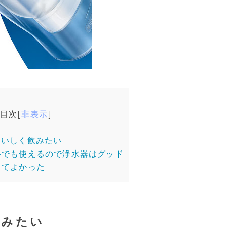
目次
[
非表示
]
おいしく飲みたい
外でも使えるので浄水器はグッド
ってよかった
飲みたい