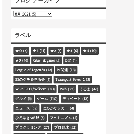
ブログ アーカイブ
ラベル
★0
(6)
★1
(11)
★2
(3)
★3
(6)
★4
(10)
★5
(16)
Cities: skylines
(5)
DIY
(1)
League of Legends
(12)
PC関連
(18)
SEのグチを見る会
(1)
Transport Fever 2
(3)
W-ZERO3/Willcom
(30)
Web
(27)
くるま
(46)
グルメ
(3)
ゲーム
(110)
ディベート
(12)
ニュース
(52)
にわかサッカー
(4)
ひろゆきvsF爺
(5)
フェミニズム
(5)
プログラミング
(27)
プロ野球
(32)