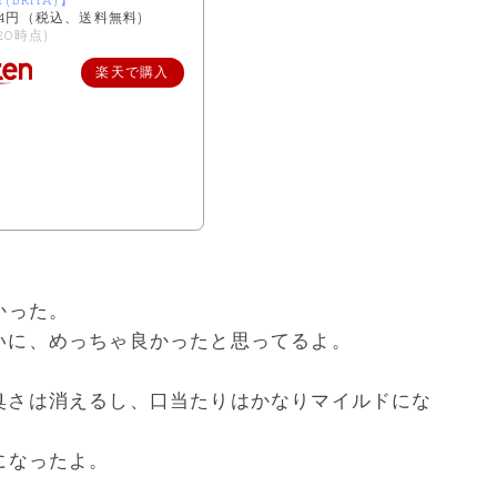
(BRITA)】
34円（税込、送料無料)
/20時点)
楽天で購入
かった。
いに、めっちゃ良かったと思ってるよ。
臭さは消えるし、口当たりはかなりマイルドにな
になったよ。