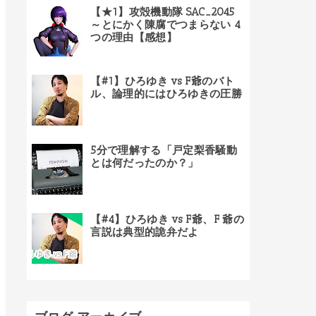
【★1】攻殻機動隊 SAC_2045
～とにかく陳腐でつまらない 4
つの理由【感想】
【#1】ひろゆき vs F爺のバト
ル、論理的にはひろゆきの圧勝
5分で理解する「戸定梨香騒動
とは何だったのか？」
【#4】ひろゆき vs F爺、F 爺の
言説は典型的詭弁だよ