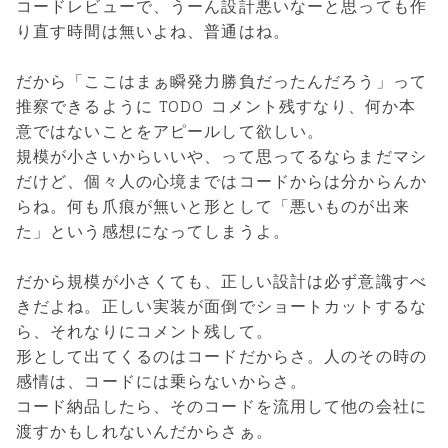
コードレビューで、うーん設計悪いなーと思っても作
り直す時間は無いよね、普通はね。
だから「ここはまぁ瞬発力勝負だったんだろう」って
推察できるように TODO コメント残すなり、何か本
意ではないことをアピールして欲しい。
規模が小さいからいいや、って思ってるならまだマシ
だけど、個々人の心境まではコードからは分からんか
らね。何も爪痕が無いと形として「悪いものが出来
た」という感想になってしまうよ。
だから規模が小さくても、正しい設計は必ず意識すべ
きだよね。正しい実装が面倒でショートカットするな
ら、それなりにコメント残して。
形として出てくるのはコードだからさ。人のその時の
感情は、コードには乗らないからさ。
コード納品したら、そのコードを流用して他の会社に
渡すかもしれないんだからさぁ。