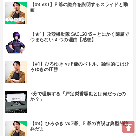
【#4 ex1】F 爺の詭弁を説明するスライドと動
画
【★1】攻殻機動隊 SAC_2045～とにかく陳腐で
つまらない 4 つの理由【感想】
【#1】ひろゆき vs F爺のバトル、論理的にはひ
ろゆきの圧勝
5分で理解する「戸定梨香騒動とは何だったの
か？」
【#4】ひろゆき vs F爺、F 爺の言説は典型的詭
弁だよ