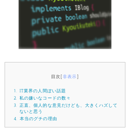
目次
[
非表示
]
1.
IT業界の人間ぽい話題
2.
私の嫌いなコードの数々
3.
正直、個人的な意見だけども、大きくハズして
ないと思う
4.
本当のグチの理由