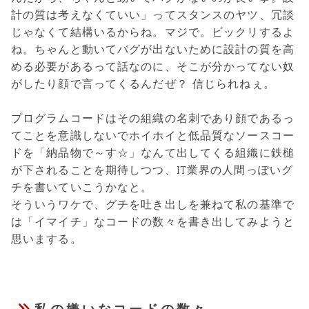
計の質は考えなくていい」ってスタンスのヤツ、冗談
じゃなくて結構いるからね。マジで。ビックリするよ
ね。ちゃんと動いてバグが出ないために設計の質を高
める必要があるって話なのに、そこが分かってない奴
がしたり顔で言ってくるんだぜ？ 信じられねぇ。
プログラムコードはその組織の名刺であり顔であるっ
てことを意識しないでホイホイと低品質なソースコー
ドを「納品物で～す☆」なんて出してくる組織に鉄槌
が下されることを期待しつつ、IT業界の人間っぽいグ
チを書いていこうかなと。
そういうワケで、グチを吐き出しを兼ねて私の基準で
は「イマイチ」なコードの数々を書き出してみようと
思いまする。