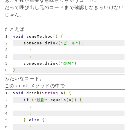
ぁ、引数が重要な意味もっちゃうコード。
だって呼び出し元のコードまで確認しなきゃいけない
じゃん。
たとえば
void
 someMethod
()
{
    someone
.
drink
(
"ビール"
);
:
:
    someone
.
drink
(
"焼酎"
);
}
みたいなコード。
この drink メソッドの中で
void
 drink
(
String
 a
)
{
if
(
"焼酎"
.
equals
(
a
))
{
:
:
}
else
{
: