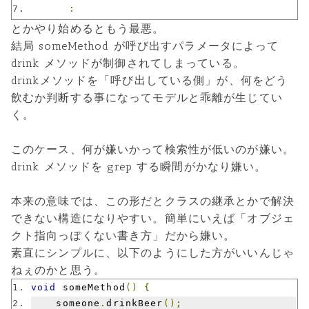
:
とかやり始めるともう最悪。
結局 someMethod が呼び出すパラメータによって
drink メソッドが制御されてしまっている。
drinkメソッドを「呼び出している側」が、何をどう
飲むか判断する事になってモデルと乖離が生じてい
く。
このケース、何が嫌いかって検索性が低いのが嫌い。
drink メソッドを grep する瞬間がかなり嫌い。
本来の意味では、この形だとクラスの継承とかで解決
できない構造になりやすい。簡単にいえば「オブジェ
クト指向っぽくない書き方」だから嫌い。
素直にシンプルに、以下のようにした方がいいんじゃ
ねぇのかと思う。
void
 someMethod
()
{
    someone
.
drinkBeer
();