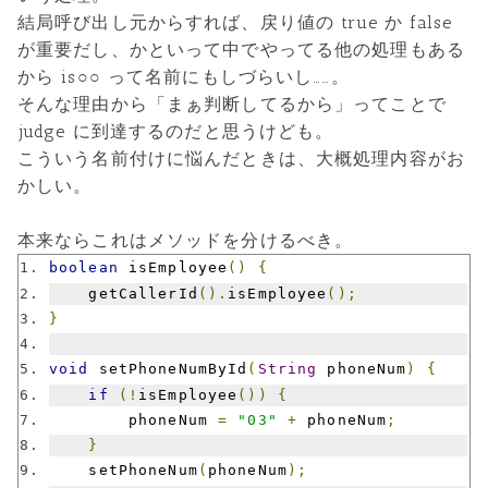
結局呼び出し元からすれば、戻り値の true か false
が重要だし、かといって中でやってる他の処理もある
から is○○ って名前にもしづらいし……。
そんな理由から「まぁ判断してるから」ってことで
judge に到達するのだと思うけども。
こういう名前付けに悩んだときは、大概処理内容がお
かしい。
本来ならこれはメソッドを分けるべき。
boolean
 isEmployee
()
{
    getCallerId
().
isEmployee
();
}
void
 setPhoneNumById
(
String
 phoneNum
)
{
if
(!
isEmployee
())
{
        phoneNum 
=
"03"
+
 phoneNum
;
}
    setPhoneNum
(
phoneNum
);