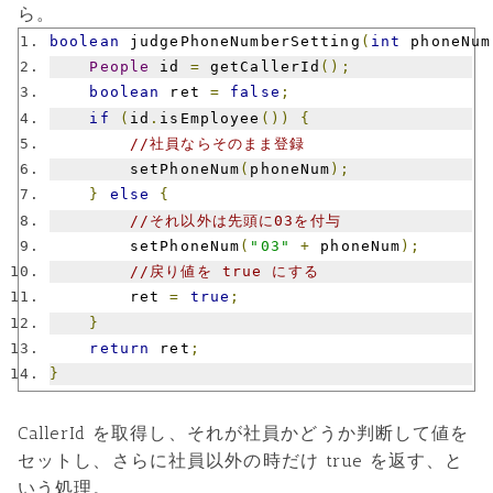
ら。
boolean
 judgePhoneNumberSetting
(
int
 phoneNum
People
 id 
=
 getCallerId
();
boolean
 ret 
=
false
;
if
(
id
.
isEmployee
())
{
//社員ならそのまま登録
        setPhoneNum
(
phoneNum
);
}
else
{
//それ以外は先頭に03を付与
        setPhoneNum
(
"03"
+
 phoneNum
);
//戻り値を true にする
        ret 
=
true
;
}
return
 ret
;
}
CallerId を取得し、それが社員かどうか判断して値を
セットし、さらに社員以外の時だけ true を返す、と
いう処理。