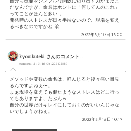
自分も機能をシンプルな関数に切り出す力がまだま
だなんですが、命名はホントに「何してんのこれ」
ってことがほんと多い…。
開発時のストレスが日々半端ないので、現場を変え
るべきなのですかね…涙
2022年8月10日 18:00
kyouikuteki
さんのコメント...
comment id : 394654369223425887
メソッドや変数の命名は、軽んじると後々痛い目見
るんですよねぇ〜。
まぁ現場を変えても似たようなストレスはどこ行っ
てもありますよ、たぶんｗ
自分の世界だけキレイにしておくのがいいんじゃな
いでしょうかねぇ。
2022年8月16日 10:17