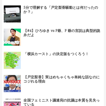
5分で理解する「戸定梨香騒動とは何だったの
か？」
【#4】ひろゆき vs F爺、F 爺の言説は典型的詭
弁だよ
「横浜カースト」の決定版をつくろう！
【戸定梨香】実はめちゃくちゃ単純な話なのに
コジれる理由
全国フェミニスト議連宛の抗議は本質を見失っ
ている