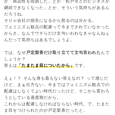
か「商品性を毀損した」とか「松戸市とのビジネスが
継続できなくなった」とか、そういう気持ちがあるん
だろうね。
そりゃ会社の損失になるから怒るのは分かる。
フェミニズム観点の配慮って今までされていなかった
からさ。なんでウチらだけ文句いわれなきゃなんねぇ
んだって気持ちはあるでしょうよ。
では、なぜ
戸定梨香だけ取り立てて文句言われた
んで
しょうか？
答えは
「たまたま目についたから」
です。
えぇ！？ そんな身も蓋もない答えなの？ って感じだ
けど、まぁ仕方ない。今まではフェミニズム観点での
配慮はしなくてよい時代だったけど、そこから変わろ
うとしている過渡期だから。
これからは配慮しなければならない時代。で、たまた
ま目をつけられたのが戸定梨香だったと。