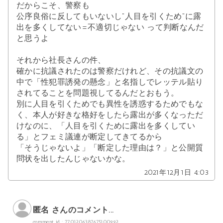
だからこそ、警察も
公序良俗に反してもいないし"人目を引くため"に露
出を多くしてない=不適切じゃない って判断なんだ
と思うよ
それから社長さんの件、
確かに抗議されたのは警察だけれど、その抗議文の
中で「性犯罪誘発の懸念」と名指しでレッテル貼り
されてることを問題視してるんだとおもう。
別に人目を引くためでも異性を誘惑するためでもな
く、本人が好きな格好をしたら露出が多くなっただ
けなのに、「人目を引くために露出を多くしてい
る」とフェミ議連が断定してきてるから
「そうじゃないよ」「断定した理由は？」と公開質
問状を出したんじゃないかな。
2021年12月1日 4:03
匿名 さんのコメント...
comment id : 7701206387675100992