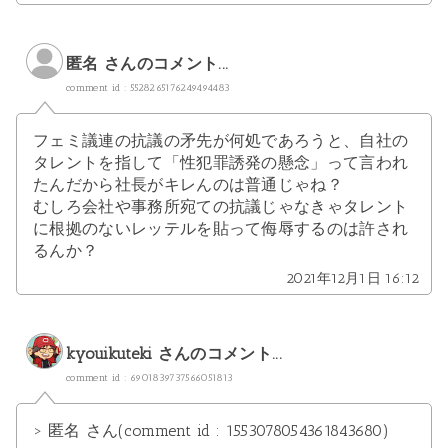
匿名 さんのコメント...
comment id : 5528265176249494483
フェミ議連の抗議の矛先が何処であろうと、自社の
タレントを指して「性犯罪誘発の懸念」って言われ
たんだから社長がキレんのは普通じゃね？
むしろ会社や事務所宛ての抗議じゃなきゃタレント
に根拠のないレッテルを貼って侮辱するのは許され
るんか？
2021年12月1日 16:12
kyouikuteki
さんのコメント...
comment id : 6901839737566051813
> 匿名 さん(comment id : 1553078054361843680)