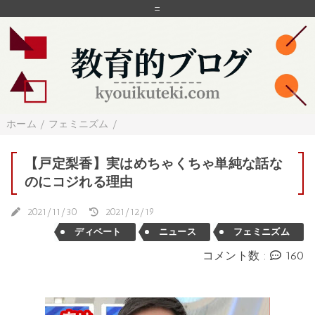
=
ホーム
/
フェミニズム
/
【戸定梨香】実はめちゃくちゃ単純な話な
のにコジれる理由
2021/11/30
2021/12/19
ディベート
ニュース
フェミニズム
コメント数 :
160