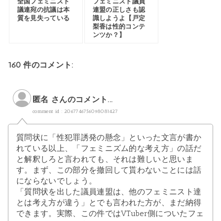
全国フェミニスト
フェミニスト議員
議連宛の抗議は本
連盟の正しさも認
質を見失っている
識しようよ【戸定
梨香は性的コンテ
ンツか？】
160 件のコメント:
匿名 さんのコメント...
comment id : 2067746756098081427
質問状に「性犯罪誘発の懸念」といった文言が書か
れている以上、「フェミニズム的な考え方」の話だ
と解釈しろと言われても、それは難しいと思いま
す。まず、この部分を撤回して貰わないことには話
にならないでしょう。
「質問状を出した議員連盟は、他のフェミニスト達
とは考え方が違う」とでも言われた方が、まだ納得
できます。実際、この件ではVTuber側についたフェ