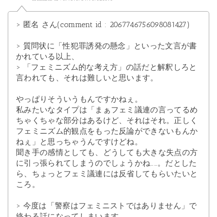
> 匿名 さん(comment id : 2067746756098081427)
> 質問状に「性犯罪誘発の懸念」といった文言が書
かれている以上、
> 「フェミニズム的な考え方」の話だと解釈しろと
言われても、それは難しいと思います。
やっぱりそういうもんですかねぇ。
私みたいなタイプは「まぁフェミ議連の言ってるめ
ちゃくちゃな部分はあるけど、それはそれ。正しく
フェミニズム的観点をもった反論ができないもんか
ねぇ」と思っちゃうんですけどね。
聞き手の感情としても、どうしても大きな失点の方
に引っ張られてしまうのでしょうかね……。だとした
ら、ちょっとフェミ議連には反省してもらいたいと
ころ。
> 今度は「警察はフェミニストではありません」で
終わる話になってしまいます。