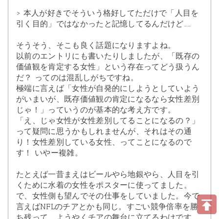
> 本人が好きでそういう格好してただけで「人目を
引く目的」ではなかったと記憶してるんだけど……
そうそう、そこも良く話題になりますよね。
以前のエントリ
にも書いたりしましたが、「既存の
価値観を肯定する女性」という存在ってどう扱うん
だ？ ってのは混乱しがちですね。
極端に言えば「女性が自発的にしようとしていよう
がいまいが、既存価値観の肯定になるなら女性差別
じゃ！」っていうのが基本的な考え方です。
「え、じゃ女性が女性差別してることになるの？」
って疑問に思うかもしれませんが、それはその通
り！女性差別している女性、ってことになるので
す！ いやー複雑。
たとえば一昔まえはビールやら地銀やら、人目を引
くために水着の女性をポスターに使ってました。
で、女性側も望んでその仕事をしていました。今で
言えばNFLのチアとかも同じ。すごい競争倍率を勝
ち残って、ようやくチアの舞台に立てるわけです。