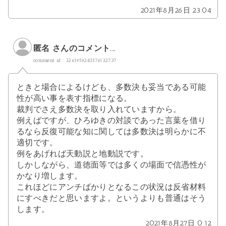
2021年8月26日 23:04
匿名 さんのコメント...
comment id : 3261959243576132737
ときと場合によるけども、多数決も妥当である可能
性が高い事を表す指標になる。
裁判でさえ多数決を取り入れていますから。
例えばですが、ひろゆきの対談であった言葉を借り
るなら反復可能な知に関しては多数決は明らかに不
適切です。
例をあげれば天動説と地動説です。
しかしながら、道徳面等では多くの場面で信憑性が
かなり増します。
これほどにアンチばかりとなるこの状況は反省材料
にすべきだと思いますよ。というよりも普通はそう
します。
2021年8月27日 0:12