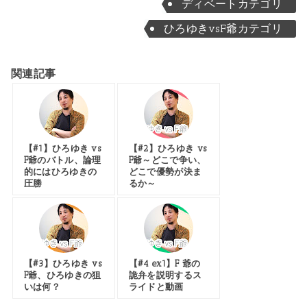
ディベートカテゴリ
ひろゆきvsF爺カテゴリ
関連記事
【#1】ひろゆき vs
【#2】ひろゆき vs
F爺のバトル、論理
F爺～どこで争い、
的にはひろゆきの
どこで優勢が決ま
圧勝
るか～
【#3】ひろゆき vs
【#4 ex1】F 爺の
F爺、ひろゆきの狙
詭弁を説明するス
いは何？
ライドと動画