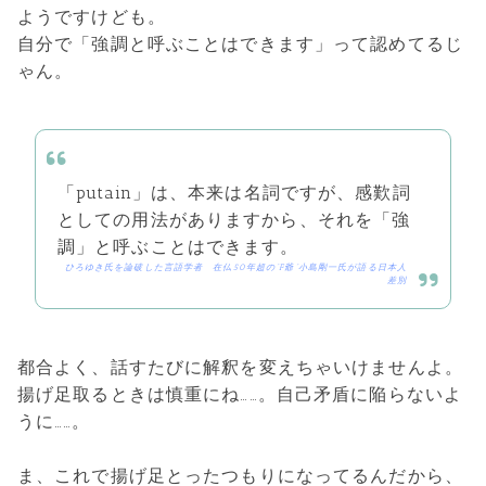
ようですけども。
自分で「強調と呼ぶことはできます」って認めてるじ
ゃん。
「putain」は、本来は名詞ですが、感歎詞
としての用法がありますから、それを「強
調」と呼ぶことはできます。
ひろゆき氏を論破した言語学者 在仏50年超の“F爺”小島剛一氏が語る日本人
差別
都合よく、話すたびに解釈を変えちゃいけませんよ。
揚げ足取るときは慎重にね……。自己矛盾に陥らないよ
うに……。
ま、これで揚げ足とったつもりになってるんだから、