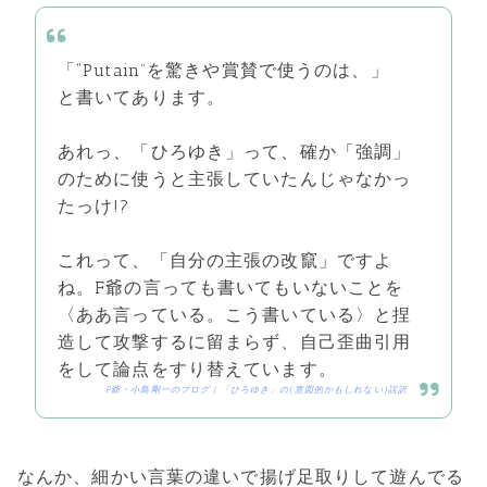
「“Putain”を驚きや賞賛で使うのは、」
と書いてあります。
あれっ、「ひろゆき」って、確か「強調」
のために使うと主張していたんじゃなかっ
たっけ!?
これって、「自分の主張の改竄」ですよ
ね。F爺の言っても書いてもいないことを
〈ああ言っている。こう書いている〉と捏
造して攻撃するに留まらず、自己歪曲引用
をして論点をすり替えています。
F爺・小島剛一のブログ | 「ひろゆき」の(意図的かもしれない)誤訳
なんか、細かい言葉の違いで揚げ足取りして遊んでる