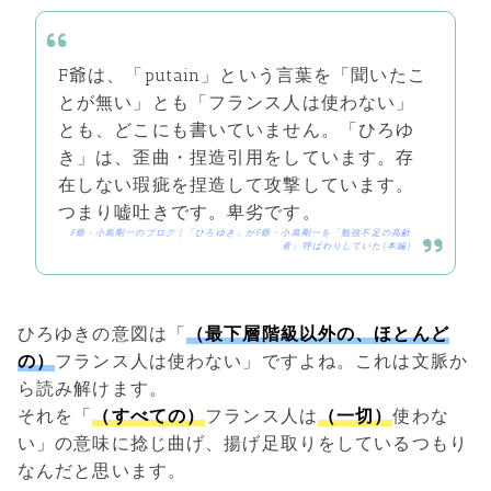
F爺は、「putain」という言葉を「聞いたこ
とが無い」とも「フランス人は使わない」
とも、どこにも書いていません。「ひろゆ
き」は、歪曲・捏造引用をしています。存
在しない瑕疵を捏造して攻撃しています。
つまり嘘吐きです。卑劣です。
F爺・小島剛一のブログ | 「ひろゆき」がF爺・小島剛一を「勉強不足の高齢
者」呼ばわりしていた(本編)
ひろゆきの意図は「
（最下層階級以外の、ほとんど
の）
フランス人は使わない」ですよね。これは文脈か
ら読み解けます。
それを「
（すべての）
フランス人は
（一切）
使わな
い」の意味に捻じ曲げ、揚げ足取りをしているつもり
なんだと思います。