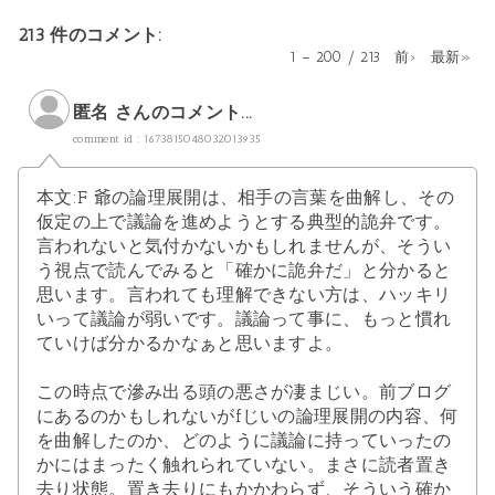
213 件のコメント:
1 – 200 / 213
前›
最新»
匿名 さんのコメント...
comment id : 1673815048032013935
本文:F 爺の論理展開は、相手の言葉を曲解し、その
仮定の上で議論を進めようとする典型的詭弁です。
言われないと気付かないかもしれませんが、そうい
う視点で読んでみると「確かに詭弁だ」と分かると
思います。言われても理解できない方は、ハッキリ
いって議論が弱いです。議論って事に、もっと慣れ
ていけば分かるかなぁと思いますよ。
この時点で滲み出る頭の悪さが凄まじい。前ブログ
にあるのかもしれないがfじいの論理展開の内容、何
を曲解したのか、どのように議論に持っていったの
かにはまったく触れられていない。まさに読者置き
去り状態。置き去りにもかかわらず、そういう確か