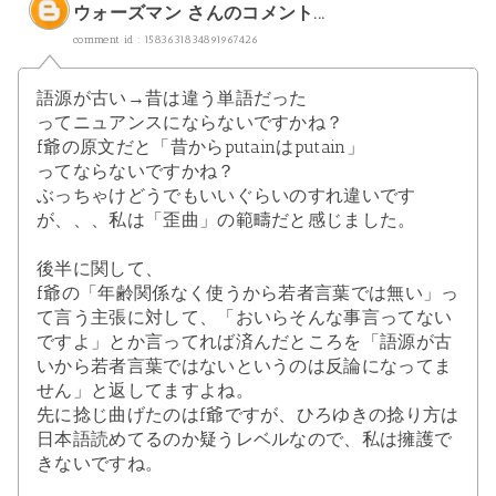
ウォーズマン
さんのコメント...
comment id : 1583631834891967426
語源が古い→昔は違う単語だった
ってニュアンスにならないですかね？
f爺の原文だと「昔からputainはputain」
ってならないですかね？
ぶっちゃけどうでもいいぐらいのすれ違いです
が、、、私は「歪曲」の範疇だと感じました。
後半に関して、
f爺の「年齢関係なく使うから若者言葉では無い」っ
て言う主張に対して、「おいらそんな事言ってない
ですよ」とか言ってれば済んだところを「語源が古
いから若者言葉ではないというのは反論になってま
せん」と返してますよね。
先に捻じ曲げたのはf爺ですが、ひろゆきの捻り方は
日本語読めてるのか疑うレベルなので、私は擁護で
きないですね。