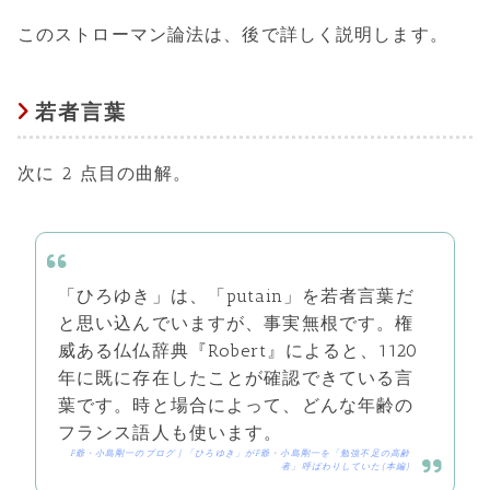
このストローマン論法は、後で詳しく説明します。
若者言葉
次に 2 点目の曲解。
「ひろゆき」は、「putain」を若者言葉だ
と思い込んでいますが、事実無根です。権
威ある仏仏辞典『Robert』によると、1120
年に既に存在したことが確認できている言
葉です。時と場合によって、どんな年齢の
フランス語人も使います。
F爺・小島剛一のブログ | 「ひろゆき」がF爺・小島剛一を「勉強不足の高齢
者」呼ばわりしていた(本編)