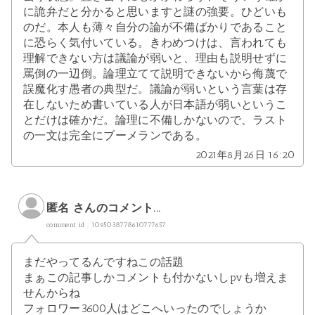
に詭弁だと分かると思いますと謎の強要。ひどいも
のだ。本人も薄々自分の論が不備ばかりであること
に恐らく気付いている。きわめつけは、言われても
理解できない方は議論が弱いと、理由も説明せずに
罵倒の一辺倒。論理立てて説明できないから侮蔑で
誤魔化す愚者の典型だ。議論が弱いという言葉は存
在しないため書いている人が日本語が弱いというこ
とだけは確かだ。論理に不備しかないので、ラスト
の一文は完全にブーメランである。
2021年8月26日 16:20
匿名 さんのコメント...
comment id : 1095038778610777657
まだやってるんですねこの話題
まぁこの記事しかコメントも付かないしpvも増えま
せんからね
フォロワー3600人はどこへいったのでしょうか