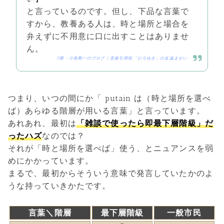
と言っているのです。但し、下品な言葉で
すから、教養ある人は、時と場所と場合を
弁えずに不用意に口に出すことはありませ
ん。
F爺・小島剛一のブログ | 歪曲引用犯「ひろゆき」の反論まがい
つまり、いつの間にか「 putain は（時と場所を選べ
ば）あらゆる階層が用いる言葉」と言っています。
あれあれ、最初は
「雑談で使ったら即最下層階級」だ
ったハズ
なのでは？
それが「時と場所を選べば」使う、とニュアンスを弱
めにかかっています。
まるで、最初からそういう意味で発言していたかのよ
うな持っていきかたです。
言葉＼階層
最下層階級
一般市民