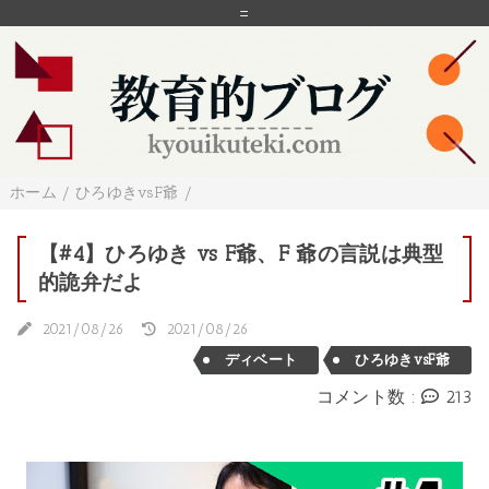
=
ホーム
/
ひろゆきvsF爺
/
【#4】ひろゆき vs F爺、F 爺の言説は典型
的詭弁だよ
2021/08/26
2021/08/26
ディベート
ひろゆきvsF爺
コメント数 :
213