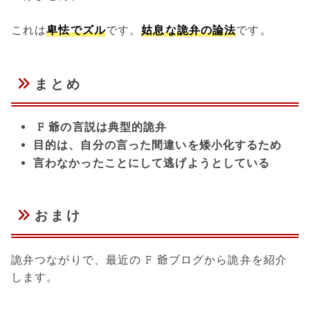
これは
卑怯でズル
です。
姑息な詭弁の論法
です。
まとめ
F 爺の言説は典型的詭弁
目的は、自分の言った間違いを矮小化するため
言わなかったことにして逃げようとしている
おまけ
詭弁つながりで、最近の F 爺ブログから詭弁を紹介
します。