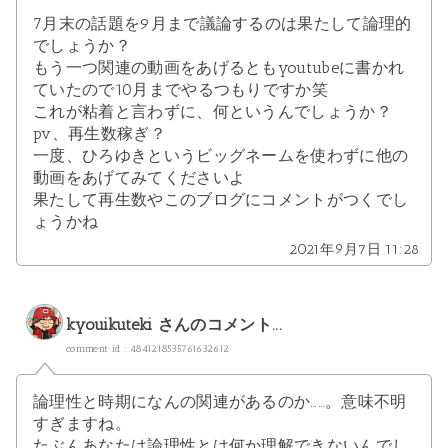
7月末の話題を9月まで議論するのは果たして論理的
でしょうか？
もう一つ関連の動画をあげるともyoutubeに書かれ
ていたので10月までやるつもりですか笑
これが粘着と言わずに、何というんでしょうか？
pv、再生数稼ぎ？
一度、ひろゆきというビッグネームを使わずに他の
動画をあげてみてくださいよ
果たして再生数やこのブログにコメントがつくでし
ょうかね
2021年9月7日 11:28
kyouikuteki
さんのコメント...
comment id : 4841218535761632612
論理性と時期になんの関連があるのか……。意味不明
すぎますね。
たぶんあなたは論理性とは何か理解できないんでし