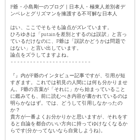
F爺・小島剛一のブログ | 日本人・極東人差別者デ
ンベレとグリズマンを擁護する不可解な日本人
はい、ここでそもそも論点がズレています。
ひろゆきは「putainを差別とするのは誤訳」と言っ
ているだけなのに、F爺は「誤訳かどうかは問題で
はない」と言い出しています。
論点をズラしてますよね。
-------------------------
『』内がF爺のインタビュー記事ですが、引用が短
すぎます。これでは初見の人間には何も分かりませ
ん。F爺の言葉が「それに」から始まっていること
に鑑みても、前に読むべき内容が書かれているのは
明らかなはず。では、どうして引用しなかったの
か？
貴方が一番よくお分かりかと思いますが、それをす
ると自論を都合のいい方向に持ってゆけなくなるか
らです(分かってないなら自覚しようね)。