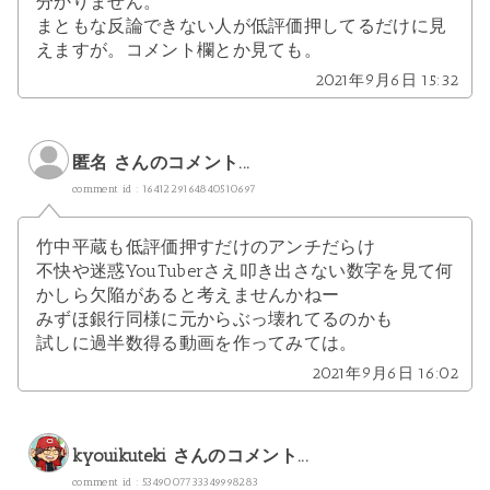
分かりません。
まともな反論できない人が低評価押してるだけに見
えますが。コメント欄とか見ても。
2021年9月6日 15:32
匿名 さんのコメント...
comment id : 1641229164840510697
竹中平蔵も低評価押すだけのアンチだらけ
不快や迷惑YouTuberさえ叩き出さない数字を見て何
かしら欠陥があると考えませんかねー
みずほ銀行同様に元からぶっ壊れてるのかも
試しに過半数得る動画を作ってみては。
2021年9月6日 16:02
kyouikuteki
さんのコメント...
comment id : 5349007733349998283