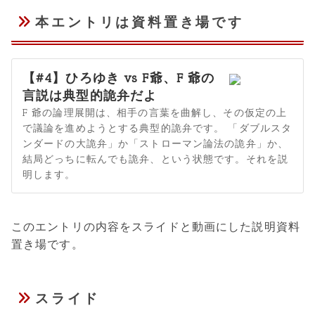
本エントリは資料置き場です
【#4】ひろゆき vs F爺、F 爺の
言説は典型的詭弁だよ
F 爺の論理展開は、相手の言葉を曲解し、その仮定の上
で議論を進めようとする典型的詭弁です。 「ダブルスタ
ンダードの大詭弁」か「ストローマン論法の詭弁」か、
結局どっちに転んでも詭弁、という状態です。それを説
明します。
このエントリの内容をスライドと動画にした説明資料
置き場です。
スライド