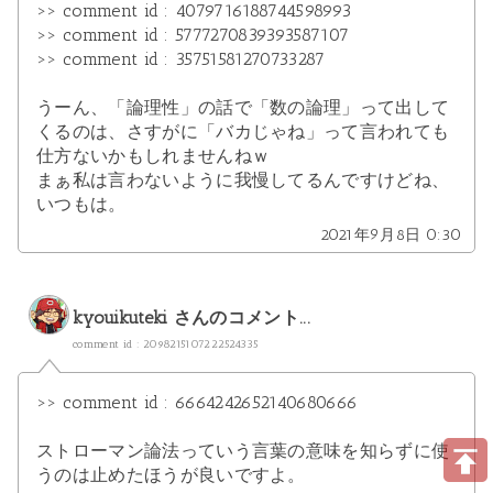
>> comment id : 4079716188744598993
>> comment id : 5777270839393587107
>> comment id : 35751581270733287
うーん、「論理性」の話で「数の論理」って出して
くるのは、さすがに「バカじゃね」って言われても
仕方ないかもしれませんねｗ
まぁ私は言わないように我慢してるんですけどね、
いつもは。
2021年9月8日 0:30
kyouikuteki
さんのコメント...
comment id : 2098215107222524335
>> comment id : 6664242652140680666
ストローマン論法っていう言葉の意味を知らずに使
うのは止めたほうが良いですよ。