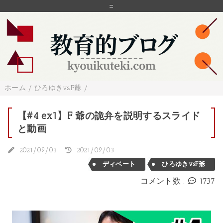
=
ホーム
/
ひろゆきvsF爺
/
【#4 ex1】F 爺の詭弁を説明するスライド
と動画
2021/09/03
2021/09/03
ディベート
ひろゆきvsF爺
コメント数 :
1737