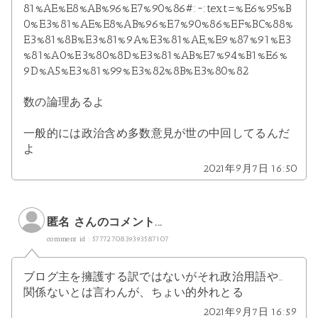
81%AE%E8%AB%96%E7%90%86#:~:text=%E6%95%B
0%E3%81%AE%E8%AB%96%E7%90%86%EF%BC%88%
E3%81%8B%E3%81%9A%E3%81%AE,%E9%87%91%E3
%81%A0%E3%80%8D%E3%81%AB%E7%94%B1%E6%
9D%A5%E3%81%99%E3%82%8B%E3%80%82
数の論理あるよ
一般的には政治含め多数意見が世の中回してるんだ
よ
2021年9月7日 16:50
匿名 さんのコメント...
comment id : 5777270839393587107
ブログ主を擁護する訳ではないがそれ政治用語や…
関係ないとは言わんが、ちょい的外れとる
2021年9月7日 16:59