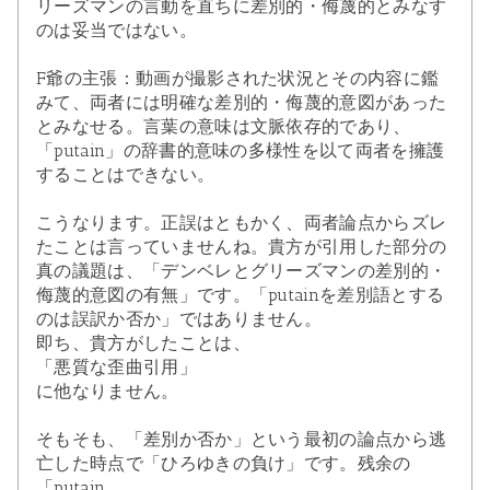
リーズマンの言動を直ちに差別的・侮蔑的とみなす
のは妥当ではない。
F爺の主張：動画が撮影された状況とその内容に鑑
みて、両者には明確な差別的・侮蔑的意図があった
とみなせる。言葉の意味は文脈依存的であり、
「putain」の辞書的意味の多様性を以て両者を擁護
することはできない。
こうなります。正誤はともかく、両者論点からズレ
たことは言っていませんね。貴方が引用した部分の
真の議題は、「デンベレとグリーズマンの差別的・
侮蔑的意図の有無」です。「putainを差別語とする
のは誤訳か否か」ではありません。
即ち、貴方がしたことは、
「悪質な歪曲引用」
に他なりません。
そもそも、「差別か否か」という最初の論点から逃
亡した時点で「ひろゆきの負け」です。残余の
「putain