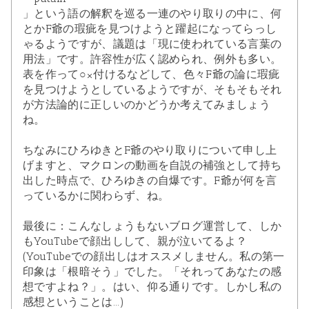
」という語の解釈を巡る一連のやり取りの中に、何
とかF爺の瑕疵を見つけようと躍起になってらっし
ゃるようですが、議題は「現に使われている言葉の
用法」です。許容性が広く認められ、例外も多い。
表を作って○×付けるなどして、色々F爺の論に瑕疵
を見つけようとしているようですが、そもそもそれ
が方法論的に正しいのかどうか考えてみましょう
ね。
ちなみにひろゆきとF爺のやり取りについて申し上
げますと、マクロンの動画を自説の補強として持ち
出した時点で、ひろゆきの自爆です。F爺が何を言
っているかに関わらず、ね。
最後に：こんなしょうもないブログ運営して、しか
もYouTubeで顔出しして、親が泣いてるよ？
(YouTubeでの顔出しはオススメしません。私の第一
印象は「根暗そう」でした。「それってあなたの感
想ですよね？」。はい、仰る通りです。しかし私の
感想ということは...)