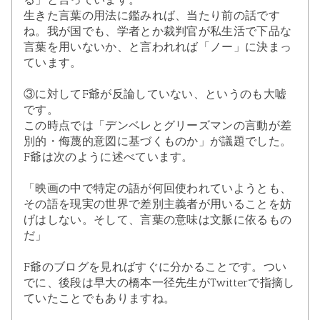
生きた言葉の用法に鑑みれば、当たり前の話です
ね。我が国でも、学者とか裁判官が私生活で下品な
言葉を用いないか、と言われれば「ノー」に決まっ
ています。
③に対してF爺が反論していない、というのも大嘘
です。
この時点では「デンベレとグリーズマンの言動が差
別的・侮蔑的意図に基づくものか」が議題でした。
F爺は次のように述べています。
「映画の中で特定の語が何回使われていようとも、
その語を現実の世界で差別主義者が用いることを妨
げはしない。そして、言葉の意味は文脈に依るもの
だ」
F爺のブログを見ればすぐに分かることです。つい
でに、後段は早大の橋本一径先生がTwitterで指摘し
ていたことでもありますね。