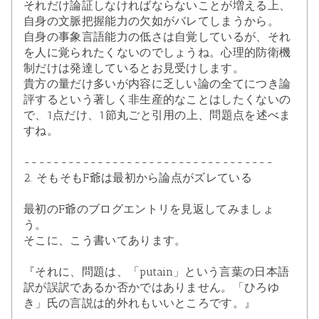
それだけ論証しなければならないことが増える上、
自身の文脈把握能力の欠如がバレてしまうから。
自身の事象言語能力の低さは自覚しているが、それ
を人に覚られたくないのでしょうね。心理的防衛機
制だけは発達しているとお見受けします。
貴方の量だけ多いが内容に乏しい論の全てにつき論
評するという著しく非生産的なことはしたくないの
で、1点だけ、1節丸ごと引用の上、問題点を述べま
すね。
----------------------------------
2. そもそもF爺は最初から論点がズレている
最初のF爺のブログエントリを見返してみましょ
う。
そこに、こう書いてあります。
『それに、問題は、「putain」という言葉の日本語
訳が誤訳であるか否かではありません。「ひろゆ
き」氏の言説は的外れもいいところです。』