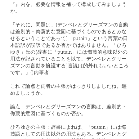
『』内を、必要な情報を補って構成してみましょう
か。
『それに、問題は、(デンベレとグリーズマンの言動
は差別的・侮蔑的な意図に基づくものであるとみな
せるということであって)「putain」という言葉の日
本語訳が誤訳であるか否かではありません。「ひろ
ゆき」氏の(辞書に「putain」には侮蔑的意味以外の
用法が記されていることを以て、デンベレとグリー
ズマンの言動を擁護する)言説は的外れもいいところ
です。』()内筆者
これで論点と両者の主張がはっきりしましたね。纏
めましょうか。
論点：デンベレとグリーズマンの言動は、差別的・
侮蔑的意図に基づくものか否か。
ひろゆきの主張：辞書によれば、「putain」には侮
蔑語としての用法以外の用法もある。デンベレとグ