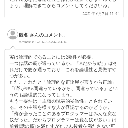
ょう。理解できてからコメントしてくださいね。
2021年9月7日 11:44
匿名 さんのコメント...
comment id : 6614230866421594344
実は論理的であることには2要件が必要。
一つは話の筋が通っているか。「AだからBだ」はそ
れだけで筋が通っており、これを論理性と見做すや
つが多い。
ただ、これだと「論理的な正論屋が言うから正論」
「f爺が99%間違っているから、間違っている」とい
うのも論理的になってしまう。
もう一要件は「主張の現実的妥当性」とされてい
る。その主張を様々な人が容認するのかどうか。
「俺が会ったことのあるプログラマーはみんな変な
奴だった。だからプログラマーは変な奴が多い」は
前者(話の筋)を満たすがたぶん後者を満たさない可