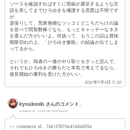
ソースを確認すればすぐに瑕疵が露呈するような言
説を弄してまでひろゆきを擁護する意図は不明です
が...
逆張りして、荒唐無稽なツッコミどころだらけの論
を並べて閲覧数稼ぐなら、もっとキャッチーなネタ
を選んだ方がいいよ。何故って、もうこの話は賞味
期限切れの上、「ひろゆき惨敗」の結論が出てしま
ってるから。
というか、両者の一連のやり取りをざっと読んで、
それでもひろゆきの勝ちだと本気で考えてるなら、
後見開始の審判を受けた方がいい。
2021年9月8日 0:20
kyouikuteki
さんのコメント...
comment id : 2325234235215184206
>> comment id : 7261378706416860556