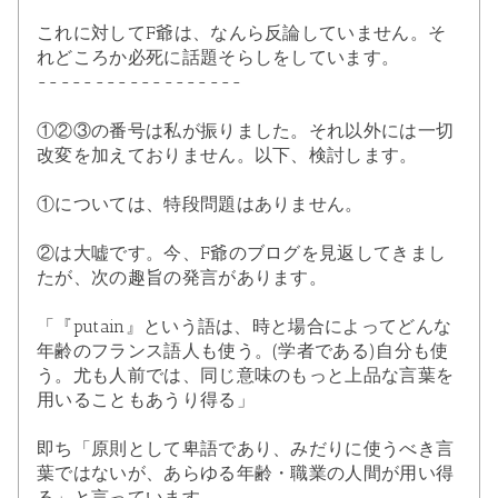
これに対してF爺は、なんら反論していません。そ
れどころか必死に話題そらしをしています。
------------------
①②③の番号は私が振りました。それ以外には一切
改変を加えておりません。以下、検討します。
①については、特段問題はありません。
②は大嘘です。今、F爺のブログを見返してきまし
たが、次の趣旨の発言があります。
「『putain』という語は、時と場合によってどんな
年齢のフランス語人も使う。(学者である)自分も使
う。尤も人前では、同じ意味のもっと上品な言葉を
用いることもあうり得る」
即ち「原則として卑語であり、みだりに使うべき言
葉ではないが、あらゆる年齢・職業の人間が用い得
る」と言っています。