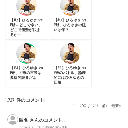
【#2】ひろゆき vs
【#3】ひろゆき vs
F爺～どこで争い、
F爺、ひろゆきの狙
どこで優勢が決ま
いは何？
るか～
【#4】ひろゆき vs
【#1】ひろゆき vs
F爺、F 爺の言説は
F爺のバトル、論理
典型的詭弁だよ
的にはひろゆきの
圧勝
1,737 件のコメント:
1 – 200 / 1737
前›
最新»
匿名 さんのコメント...
comment id : 7908318187578826144