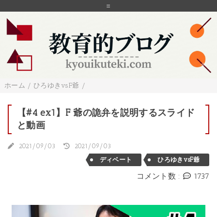
=
ホーム
/
ひろゆきvsF爺
/
【#4 ex1】F 爺の詭弁を説明するスライド
と動画
2021/09/03
2021/09/03
ディベート
ひろゆきvsF爺
コメント数 :
1737