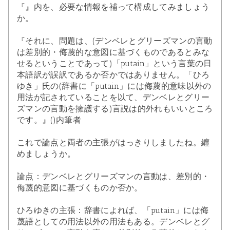
『』内を、必要な情報を補って構成してみましょう
か。
『それに、問題は、(デンベレとグリーズマンの言動
は差別的・侮蔑的な意図に基づくものであるとみな
せるということであって)「putain」という言葉の日
本語訳が誤訳であるか否かではありません。「ひろ
ゆき」氏の(辞書に「putain」には侮蔑的意味以外の
用法が記されていることを以て、デンベレとグリー
ズマンの言動を擁護する)言説は的外れもいいところ
です。』()内筆者
これで論点と両者の主張がはっきりしましたね。纏
めましょうか。
論点：デンベレとグリーズマンの言動は、差別的・
侮蔑的意図に基づくものか否か。
ひろゆきの主張：辞書によれば、「putain」には侮
蔑語としての用法以外の用法もある。デンベレとグ