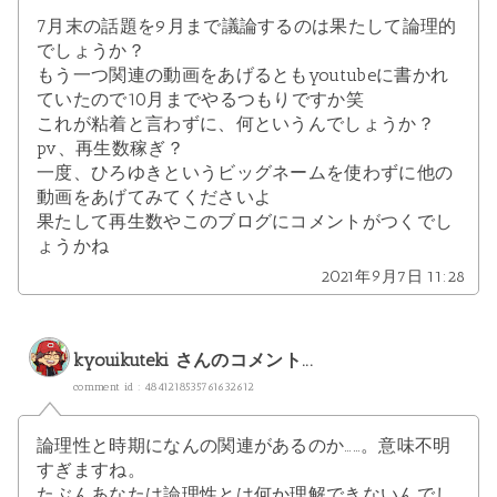
7月末の話題を9月まで議論するのは果たして論理的
でしょうか？
もう一つ関連の動画をあげるともyoutubeに書かれ
ていたので10月までやるつもりですか笑
これが粘着と言わずに、何というんでしょうか？
pv、再生数稼ぎ？
一度、ひろゆきというビッグネームを使わずに他の
動画をあげてみてくださいよ
果たして再生数やこのブログにコメントがつくでし
ょうかね
2021年9月7日 11:28
kyouikuteki
さんのコメント...
comment id : 4841218535761632612
論理性と時期になんの関連があるのか……。意味不明
すぎますね。
たぶんあなたは論理性とは何か理解できないんでし