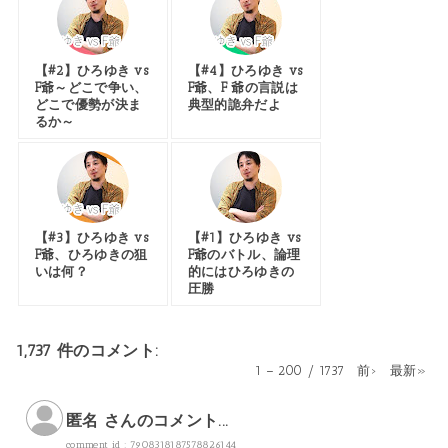
【#2】ひろゆき vs
【#4】ひろゆき vs
F爺～どこで争い、
F爺、F 爺の言説は
どこで優勢が決ま
典型的詭弁だよ
るか～
【#3】ひろゆき vs
【#1】ひろゆき vs
F爺、ひろゆきの狙
F爺のバトル、論理
いは何？
的にはひろゆきの
圧勝
1,737 件のコメント:
1 – 200 / 1737
前›
最新»
匿名 さんのコメント...
comment id : 7908318187578826144