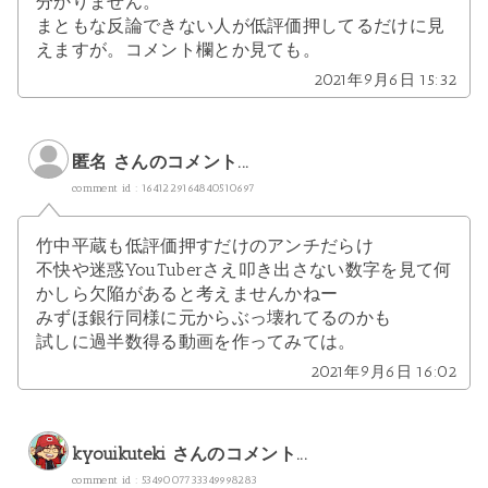
分かりません。
まともな反論できない人が低評価押してるだけに見
えますが。コメント欄とか見ても。
2021年9月6日 15:32
匿名 さんのコメント...
comment id : 1641229164840510697
竹中平蔵も低評価押すだけのアンチだらけ
不快や迷惑YouTuberさえ叩き出さない数字を見て何
かしら欠陥があると考えませんかねー
みずほ銀行同様に元からぶっ壊れてるのかも
試しに過半数得る動画を作ってみては。
2021年9月6日 16:02
kyouikuteki
さんのコメント...
comment id : 5349007733349998283