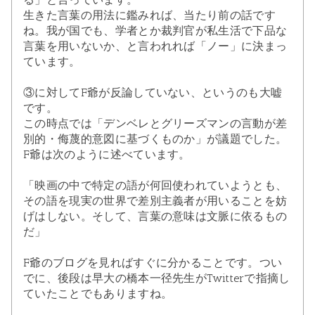
生きた言葉の用法に鑑みれば、当たり前の話です
ね。我が国でも、学者とか裁判官が私生活で下品な
言葉を用いないか、と言われれば「ノー」に決まっ
ています。
③に対してF爺が反論していない、というのも大嘘
です。
この時点では「デンベレとグリーズマンの言動が差
別的・侮蔑的意図に基づくものか」が議題でした。
F爺は次のように述べています。
「映画の中で特定の語が何回使われていようとも、
その語を現実の世界で差別主義者が用いることを妨
げはしない。そして、言葉の意味は文脈に依るもの
だ」
F爺のブログを見ればすぐに分かることです。つい
でに、後段は早大の橋本一径先生がTwitterで指摘し
ていたことでもありますね。