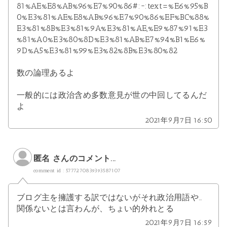
81%AE%E8%AB%96%E7%90%86#:~:text=%E6%95%B
0%E3%81%AE%E8%AB%96%E7%90%86%EF%BC%88%
E3%81%8B%E3%81%9A%E3%81%AE,%E9%87%91%E3
%81%A0%E3%80%8D%E3%81%AB%E7%94%B1%E6%
9D%A5%E3%81%99%E3%82%8B%E3%80%82
数の論理あるよ
一般的には政治含め多数意見が世の中回してるんだ
よ
2021年9月7日 16:50
匿名 さんのコメント...
comment id : 5777270839393587107
ブログ主を擁護する訳ではないがそれ政治用語や…
関係ないとは言わんが、ちょい的外れとる
2021年9月7日 16:59