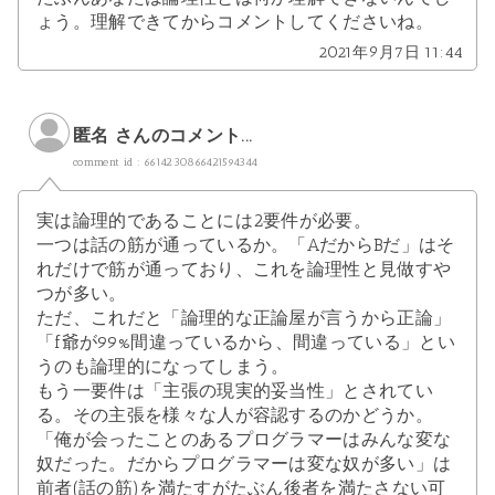
ょう。理解できてからコメントしてくださいね。
2021年9月7日 11:44
匿名 さんのコメント...
comment id : 6614230866421594344
実は論理的であることには2要件が必要。
一つは話の筋が通っているか。「AだからBだ」はそ
れだけで筋が通っており、これを論理性と見做すや
つが多い。
ただ、これだと「論理的な正論屋が言うから正論」
「f爺が99%間違っているから、間違っている」とい
うのも論理的になってしまう。
もう一要件は「主張の現実的妥当性」とされてい
る。その主張を様々な人が容認するのかどうか。
「俺が会ったことのあるプログラマーはみんな変な
奴だった。だからプログラマーは変な奴が多い」は
前者(話の筋)を満たすがたぶん後者を満たさない可