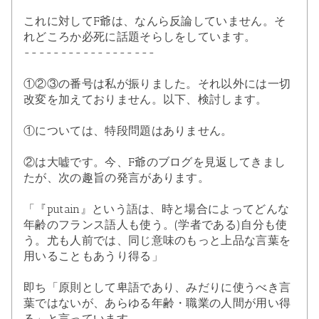
これに対してF爺は、なんら反論していません。そ
れどころか必死に話題そらしをしています。
------------------
①②③の番号は私が振りました。それ以外には一切
改変を加えておりません。以下、検討します。
①については、特段問題はありません。
②は大嘘です。今、F爺のブログを見返してきまし
たが、次の趣旨の発言があります。
「『putain』という語は、時と場合によってどんな
年齢のフランス語人も使う。(学者である)自分も使
う。尤も人前では、同じ意味のもっと上品な言葉を
用いることもあうり得る」
即ち「原則として卑語であり、みだりに使うべき言
葉ではないが、あらゆる年齢・職業の人間が用い得
る」と言っています。