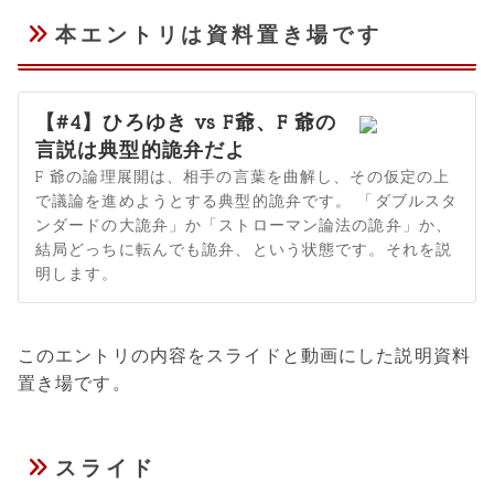
本エントリは資料置き場です
【#4】ひろゆき vs F爺、F 爺の
言説は典型的詭弁だよ
F 爺の論理展開は、相手の言葉を曲解し、その仮定の上
で議論を進めようとする典型的詭弁です。 「ダブルスタ
ンダードの大詭弁」か「ストローマン論法の詭弁」か、
結局どっちに転んでも詭弁、という状態です。それを説
明します。
このエントリの内容をスライドと動画にした説明資料
置き場です。
スライド