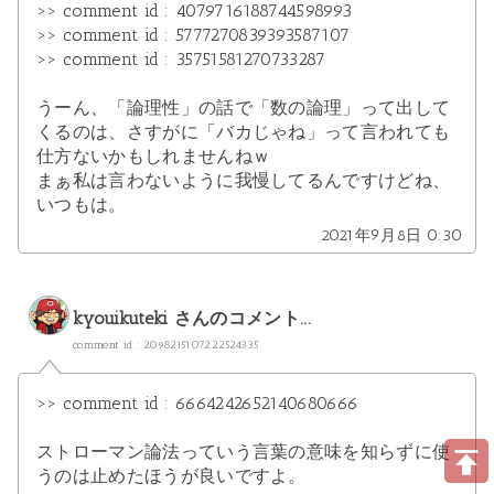
>> comment id : 4079716188744598993
>> comment id : 5777270839393587107
>> comment id : 35751581270733287
うーん、「論理性」の話で「数の論理」って出して
くるのは、さすがに「バカじゃね」って言われても
仕方ないかもしれませんねｗ
まぁ私は言わないように我慢してるんですけどね、
いつもは。
2021年9月8日 0:30
kyouikuteki
さんのコメント...
comment id : 2098215107222524335
>> comment id : 6664242652140680666
ストローマン論法っていう言葉の意味を知らずに使
うのは止めたほうが良いですよ。