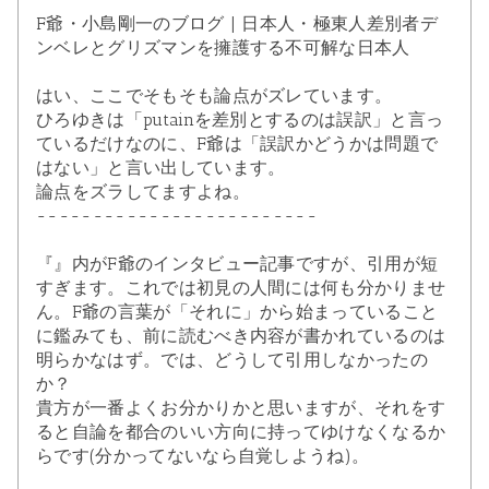
F爺・小島剛一のブログ | 日本人・極東人差別者デ
ンベレとグリズマンを擁護する不可解な日本人
はい、ここでそもそも論点がズレています。
ひろゆきは「putainを差別とするのは誤訳」と言っ
ているだけなのに、F爺は「誤訳かどうかは問題で
はない」と言い出しています。
論点をズラしてますよね。
-------------------------
『』内がF爺のインタビュー記事ですが、引用が短
すぎます。これでは初見の人間には何も分かりませ
ん。F爺の言葉が「それに」から始まっていること
に鑑みても、前に読むべき内容が書かれているのは
明らかなはず。では、どうして引用しなかったの
か？
貴方が一番よくお分かりかと思いますが、それをす
ると自論を都合のいい方向に持ってゆけなくなるか
らです(分かってないなら自覚しようね)。