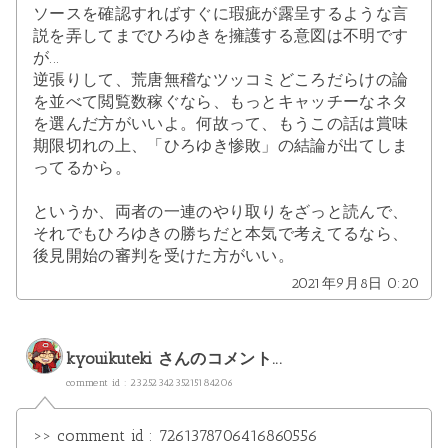
ソースを確認すればすぐに瑕疵が露呈するような言
説を弄してまでひろゆきを擁護する意図は不明です
が...
逆張りして、荒唐無稽なツッコミどころだらけの論
を並べて閲覧数稼ぐなら、もっとキャッチーなネタ
を選んだ方がいいよ。何故って、もうこの話は賞味
期限切れの上、「ひろゆき惨敗」の結論が出てしま
ってるから。
というか、両者の一連のやり取りをざっと読んで、
それでもひろゆきの勝ちだと本気で考えてるなら、
後見開始の審判を受けた方がいい。
2021年9月8日 0:20
kyouikuteki
さんのコメント...
comment id : 2325234235215184206
>> comment id : 7261378706416860556