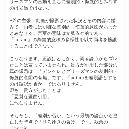
リーズマンの言動を直ちに差別的・侮蔑的とみなす
のは妥当ではない。
F爺の主張：動画が撮影された状況とその内容に鑑
みて、両者には明確な差別的・侮蔑的意図があった
とみなせる。言葉の意味は文脈依存的であり、
「putain」の辞書的意味の多様性を以て両者を擁護
することはできない。
こうなります。正誤はともかく、両者論点からズレ
たことは言っていませんね。貴方が引用した部分の
真の議題は、「デンベレとグリーズマンの差別的・
侮蔑的意図の有無」です。「putainを差別語とする
のは誤訳か否か」ではありません。
即ち、貴方がしたことは、
「悪質な歪曲引用」
に他なりません。
そもそも、「差別か否か」という最初の論点から逃
亡した時点で「ひろゆきの負け」です。残余の
「putain