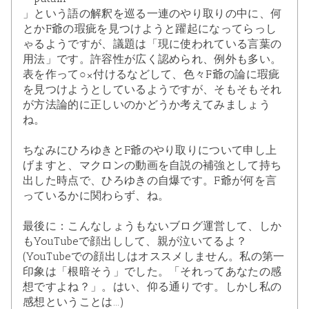
」という語の解釈を巡る一連のやり取りの中に、何
とかF爺の瑕疵を見つけようと躍起になってらっし
ゃるようですが、議題は「現に使われている言葉の
用法」です。許容性が広く認められ、例外も多い。
表を作って○×付けるなどして、色々F爺の論に瑕疵
を見つけようとしているようですが、そもそもそれ
が方法論的に正しいのかどうか考えてみましょう
ね。
ちなみにひろゆきとF爺のやり取りについて申し上
げますと、マクロンの動画を自説の補強として持ち
出した時点で、ひろゆきの自爆です。F爺が何を言
っているかに関わらず、ね。
最後に：こんなしょうもないブログ運営して、しか
もYouTubeで顔出しして、親が泣いてるよ？
(YouTubeでの顔出しはオススメしません。私の第一
印象は「根暗そう」でした。「それってあなたの感
想ですよね？」。はい、仰る通りです。しかし私の
感想ということは...)