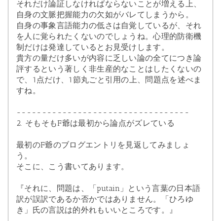
それだけ論証しなければならないことが増える上、
自身の文脈把握能力の欠如がバレてしまうから。
自身の事象言語能力の低さは自覚しているが、それ
を人に覚られたくないのでしょうね。心理的防衛機
制だけは発達しているとお見受けします。
貴方の量だけ多いが内容に乏しい論の全てにつき論
評するという著しく非生産的なことはしたくないの
で、1点だけ、1節丸ごと引用の上、問題点を述べま
すね。
----------------------------------
2. そもそもF爺は最初から論点がズレている
最初のF爺のブログエントリを見返してみましょ
う。
そこに、こう書いてあります。
『それに、問題は、「putain」という言葉の日本語
訳が誤訳であるか否かではありません。「ひろゆ
き」氏の言説は的外れもいいところです。』