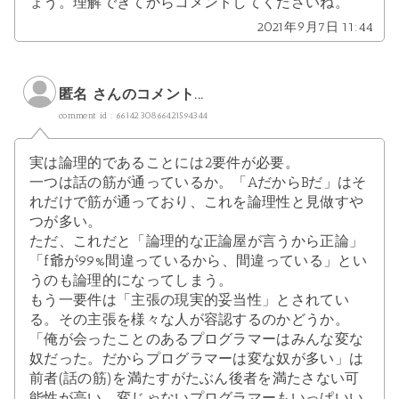
ょう。理解できてからコメントしてくださいね。
2021年9月7日 11:44
匿名 さんのコメント...
comment id : 6614230866421594344
実は論理的であることには2要件が必要。
一つは話の筋が通っているか。「AだからBだ」はそ
れだけで筋が通っており、これを論理性と見做すや
つが多い。
ただ、これだと「論理的な正論屋が言うから正論」
「f爺が99%間違っているから、間違っている」とい
うのも論理的になってしまう。
もう一要件は「主張の現実的妥当性」とされてい
る。その主張を様々な人が容認するのかどうか。
「俺が会ったことのあるプログラマーはみんな変な
奴だった。だからプログラマーは変な奴が多い」は
前者(話の筋)を満たすがたぶん後者を満たさない可
能性が高い。変じゃないプログラマーもいっぱいい