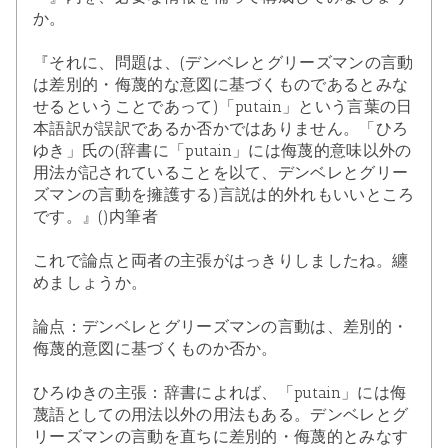
か。
『それに、問題は、(デンベレとグリーズマンの言動
は差別的・侮蔑的な意図に基づくものであるとみな
せるということであって)「putain」という言葉の日
本語訳が誤訳であるか否かではありません。「ひろ
ゆき」氏の(辞書に「putain」には侮蔑的意味以外の
用法が記されていることを以て、デンベレとグリー
ズマンの言動を擁護する)言説は的外れもいいところ
です。』()内筆者
これで論点と両者の主張がはっきりしましたね。纏
めましょうか。
論点：デンベレとグリーズマンの言動は、差別的・
侮蔑的意図に基づくものか否か。
ひろゆきの主張：辞書によれば、「putain」には侮
蔑語としての用法以外の用法もある。デンベレとグ
リーズマンの言動を直ちに差別的・侮蔑的とみなす