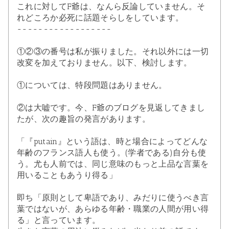
これに対してF爺は、なんら反論していません。そ
れどころか必死に話題そらしをしています。
------------------
①②③の番号は私が振りました。それ以外には一切
改変を加えておりません。以下、検討します。
①については、特段問題はありません。
②は大嘘です。今、F爺のブログを見返してきまし
たが、次の趣旨の発言があります。
「『putain』という語は、時と場合によってどんな
年齢のフランス語人も使う。(学者である)自分も使
う。尤も人前では、同じ意味のもっと上品な言葉を
用いることもあうり得る」
即ち「原則として卑語であり、みだりに使うべき言
葉ではないが、あらゆる年齢・職業の人間が用い得
る」と言っています。