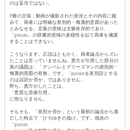
のは妥当ではない。
F爺の主張：動画が撮影された状況とその内容に鑑
みて、両者には明確な差別的・侮蔑的意図があった
とみなせる。言葉の意味は文脈依存的であり、
「putain」の辞書的意味の多様性を以て両者を擁護
することはできない。
こうなります。正誤はともかく、両者論点からズレ
たことは言っていませんね。貴方が引用した部分の
真の議題は、「デンベレとグリーズマンの差別的・
侮蔑的意図の有無」です。「putainを差別語とする
のは誤訳か否か」ではありません。
即ち、貴方がしたことは、
「悪質な歪曲引用」
に他なりません。
そもそも、「差別か否か」という最初の論点から逃
亡した時点で「ひろゆきの負け」です。残余の
「putain