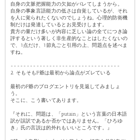
自身の文脈把握能力の欠如がバレてしまうから。
自身の事象言語能力の低さは自覚しているが、それ
を人に覚られたくないのでしょうね。心理的防衛機
制だけは発達しているとお見受けします。
貴方の量だけ多いが内容に乏しい論の全てにつき論
評するという著しく非生産的なことはしたくないの
で、1点だけ、1節丸ごと引用の上、問題点を述べま
すね。
----------------------------------
2. そもそもF爺は最初から論点がズレている
最初のF爺のブログエントリを見返してみましょ
う。
そこに、こう書いてあります。
『それに、問題は、「putain」という言葉の日本語
訳が誤訳であるか否かではありません。「ひろゆ
き」氏の言説は的外れもいいところです。』