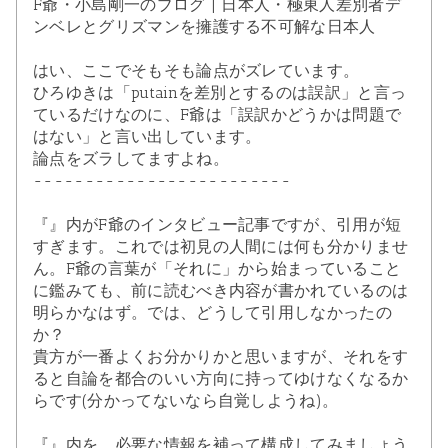
F爺・小島剛一のブログ | 日本人・極東人差別者デ
ンベレとグリズマンを擁護する不可解な日本人
はい、ここでそもそも論点がズレています。
ひろゆきは「putainを差別とするのは誤訳」と言っ
ているだけなのに、F爺は「誤訳かどうかは問題で
はない」と言い出しています。
論点をズラしてますよね。
-------------------------
『』内がF爺のインタビュー記事ですが、引用が短
すぎます。これでは初見の人間には何も分かりませ
ん。F爺の言葉が「それに」から始まっていること
に鑑みても、前に読むべき内容が書かれているのは
明らかなはず。では、どうして引用しなかったの
か？
貴方が一番よくお分かりかと思いますが、それをす
ると自論を都合のいい方向に持ってゆけなくなるか
らです(分かってないなら自覚しようね)。
『』内を、必要な情報を補って構成してみましょう