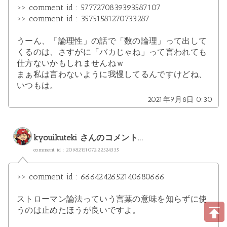
>> comment id : 5777270839393587107
>> comment id : 35751581270733287
うーん、「論理性」の話で「数の論理」って出して
くるのは、さすがに「バカじゃね」って言われても
仕方ないかもしれませんねｗ
まぁ私は言わないように我慢してるんですけどね、
いつもは。
2021年9月8日 0:30
kyouikuteki
さんのコメント...
comment id : 2098215107222524335
>> comment id : 6664242652140680666
ストローマン論法っていう言葉の意味を知らずに使
うのは止めたほうが良いですよ。