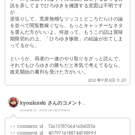
説を弄してまでひろゆきを擁護する意図は不明です
が...
逆張りして、荒唐無稽なツッコミどころだらけの論
を並べて閲覧数稼ぐなら、もっとキャッチーなネタ
を選んだ方がいいよ。何故って、もうこの話は賞味
期限切れの上、「ひろゆき惨敗」の結論が出てしま
ってるから。
というか、両者の一連のやり取りをざっと読んで、
それでもひろゆきの勝ちだと本気で考えてるなら、
後見開始の審判を受けた方がいい。
2021年9月8日 0:20
kyouikuteki
さんのコメント...
comment id : 2325234235215184206
>> comment id : 7261378706416860556
>> comment id : 4079716188744598993