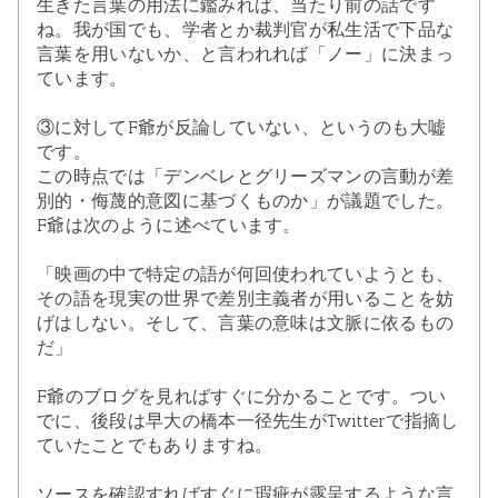
生きた言葉の用法に鑑みれば、当たり前の話です
ね。我が国でも、学者とか裁判官が私生活で下品な
言葉を用いないか、と言われれば「ノー」に決まっ
ています。
③に対してF爺が反論していない、というのも大嘘
です。
この時点では「デンベレとグリーズマンの言動が差
別的・侮蔑的意図に基づくものか」が議題でした。
F爺は次のように述べています。
「映画の中で特定の語が何回使われていようとも、
その語を現実の世界で差別主義者が用いることを妨
げはしない。そして、言葉の意味は文脈に依るもの
だ」
F爺のブログを見ればすぐに分かることです。つい
でに、後段は早大の橋本一径先生がTwitterで指摘し
ていたことでもありますね。
ソースを確認すればすぐに瑕疵が露呈するような言