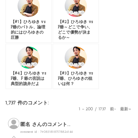
【#1】ひろゆき vs
【#2】ひろゆき vs
F爺のバトル、論理
F爺～どこで争い、
的にはひろゆきの
どこで優勢が決ま
圧勝
るか～
【#4】ひろゆき vs
【#3】ひろゆき vs
F爺、F 爺の言説は
F爺、ひろゆきの狙
典型的詭弁だよ
いは何？
1,737 件のコメント:
1 – 200 / 1737
前›
最新»
匿名 さんのコメント...
comment id : 7908318187578826144