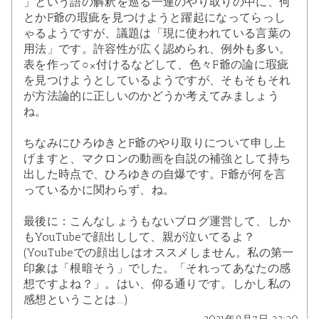
」という語の解釈を巡る一連のやり取りの中に、何
とかF爺の瑕疵を見つけようと躍起になってらっし
ゃるようですが、議題は「現に使われている言葉の
用法」です。許容性が広く認められ、例外も多い。
表を作って○×付けるなどして、色々F爺の論に瑕疵
を見つけようとしているようですが、そもそもそれ
が方法論的に正しいのかどうか考えてみましょう
ね。
ちなみにひろゆきとF爺のやり取りについて申し上
げますと、マクロンの動画を自説の補強として持ち
出した時点で、ひろゆきの自爆です。F爺が何を言
っているかに関わらず、ね。
最後に：こんなしょうもないブログ運営して、しか
もYouTubeで顔出しして、親が泣いてるよ？
(YouTubeでの顔出しはオススメしません。私の第一
印象は「根暗そう」でした。「それってあなたの感
想ですよね？」。はい、仰る通りです。しかし私の
感想ということは...)
2021年9月7日 23:20