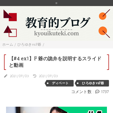
=
ホーム
/
ひろゆきvsF爺
/
【#4 ex1】F 爺の詭弁を説明するスライド
と動画
2021/09/03
2021/09/03
ディベート
ひろゆきvsF爺
コメント数 :
1737