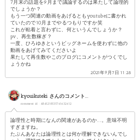
7月末の話題を9月まで議論するのは果たして論理的
でしょうか？
もう一つ関連の動画をあげるともyoutubeに書かれ
ていたので10月までやるつもりですか笑
これが粘着と言わずに、何というんでしょうか？
pv、再生数稼ぎ？
一度、ひろゆきというビッグネームを使わずに他の
動画をあげてみてくださいよ
果たして再生数やこのブログにコメントがつくでし
ょうかね
2021年9月7日 11:28
kyouikuteki
さんのコメント...
comment id : 4841218535761632612
論理性と時期になんの関連があるのか……。意味不明
すぎますね。
たぶんあなたは論理性とは何か理解できないんでし