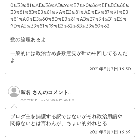
0%E3%81%AE%E8%AB%96%E7%90%86%EF%BC%88%
E3%81%8B%E3%81%9A%E3%81%AE,%E9%87%91%E3
%81%A0%E3%80%8D%E3%81%AB%E7%94%B1%E6%
9D%A5%E3%81%99%E3%82%8B%E3%80%82
数の論理あるよ
一般的には政治含め多数意見が世の中回してるんだ
よ
2021年9月7日 16:50
匿名 さんのコメント...
comment id : 5777270839393587107
ブログ主を擁護する訳ではないがそれ政治用語や…
関係ないとは言わんが、ちょい的外れとる
2021年9月7日 16:59