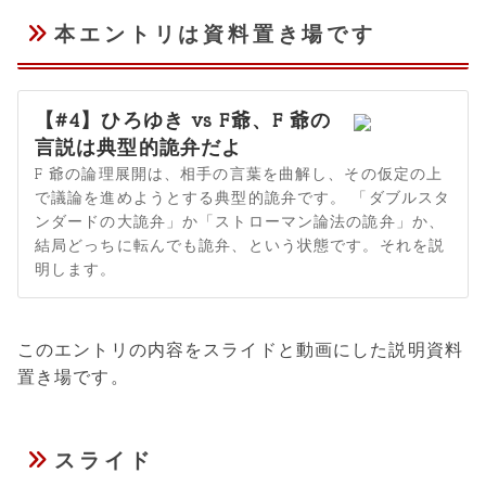
本エントリは資料置き場です
【#4】ひろゆき vs F爺、F 爺の
言説は典型的詭弁だよ
F 爺の論理展開は、相手の言葉を曲解し、その仮定の上
で議論を進めようとする典型的詭弁です。 「ダブルスタ
ンダードの大詭弁」か「ストローマン論法の詭弁」か、
結局どっちに転んでも詭弁、という状態です。それを説
明します。
このエントリの内容をスライドと動画にした説明資料
置き場です。
スライド