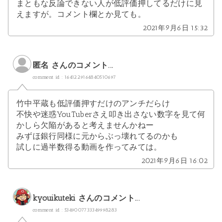
まともな反論できない人が低評価押してるだけに見
えますが。コメント欄とか見ても。
2021年9月6日 15:32
匿名 さんのコメント...
comment id : 1641229164840510697
竹中平蔵も低評価押すだけのアンチだらけ
不快や迷惑YouTuberさえ叩き出さない数字を見て何
かしら欠陥があると考えませんかねー
みずほ銀行同様に元からぶっ壊れてるのかも
試しに過半数得る動画を作ってみては。
2021年9月6日 16:02
kyouikuteki
さんのコメント...
comment id : 5349007733349998283