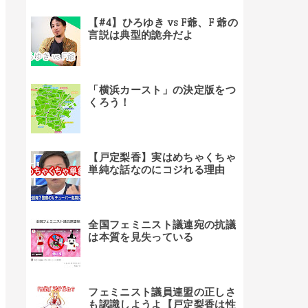
【#4】ひろゆき vs F爺、F 爺の
言説は典型的詭弁だよ
「横浜カースト」の決定版をつ
くろう！
【戸定梨香】実はめちゃくちゃ
単純な話なのにコジれる理由
全国フェミニスト議連宛の抗議
は本質を見失っている
フェミニスト議員連盟の正しさ
も認識しようよ【戸定梨香は性