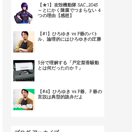
【★1】攻殻機動隊 SAC_2045
～とにかく陳腐でつまらない 4
つの理由【感想】
【#1】ひろゆき vs F爺のバト
ル、論理的にはひろゆきの圧勝
5分で理解する「戸定梨香騒動
とは何だったのか？」
【#4】ひろゆき vs F爺、F 爺の
言説は典型的詭弁だよ