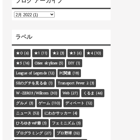
ブログ アーカイブ
ラベル
★0
(6)
★1
(11)
★2
(3)
★3
(6)
★4
(10)
★5
(16)
Cities: skylines
(5)
DIY
(1)
League of Legends
(12)
PC関連
(18)
SEのグチを見る会
(1)
Transport Fever 2
(3)
W-ZERO3/Willcom
(30)
Web
(27)
くるま
(46)
グルメ
(3)
ゲーム
(110)
ディベート
(12)
ニュース
(52)
にわかサッカー
(4)
ひろゆきvsF爺
(5)
フェミニズム
(5)
プログラミング
(27)
プロ野球
(32)