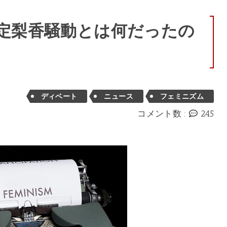
戸定梨香騒動とは何だったの
ディベート
ニュース
フェミニズム
コメント数 :
245