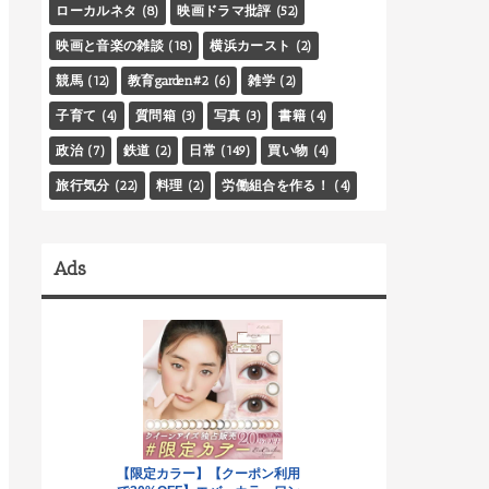
ローカルネタ
(8)
映画ドラマ批評
(52)
映画と音楽の雑談
(18)
横浜カースト
(2)
競馬
(12)
教育garden#2
(6)
雑学
(2)
子育て
(4)
質問箱
(3)
写真
(3)
書籍
(4)
政治
(7)
鉄道
(2)
日常
(149)
買い物
(4)
旅行気分
(22)
料理
(2)
労働組合を作る！
(4)
Ads