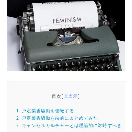
目次
[
非表示
]
1.
戸定梨香騒動を俯瞰する
2.
戸定梨香騒動を端的にまとめてみた
3.
キャンセルカルチャーとは理論的に対峙すべき