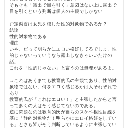
そもそも「露出で目を引く」意図はない上に露出で
目を引くという判断は個人の主観でしかない
戸定梨香は女児を模した性的対象物であるか？
結論
性的対象物である
理由
いや、だって明らかにエロい格好してるでしょ。性
的じゃないっていうなら露出しなきゃいいだけの
話。
これを「性的じゃない」と言うのは無理があるよ。
→これはあくまでも教育的氏の主観であり、性的対
象物ではない。何をエロく感じるかは人それぞれで
あり
教育的氏が「これはエロい！」と主張したからと言
って多くの人はそう感じてないのである。
逆に問題なのは教育的氏が自らのスケベ根性目線を
基に「静的対象物だ！明らかにエロイ格好をしてい
る」とさも皆がそう判断しているように主張してい