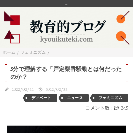
=
ホーム
/
フェミニズム
/
5分で理解する「戸定梨香騒動とは何だった
のか？」
2022/02/22
2022/02/22
ディベート
ニュース
フェミニズム
コメント数 :
245