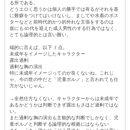
る所である。
どうエロく思うかは個人の勝手では有るがそれを基
に難癖をつけてはいけないし、ましてや水着のポス
ターなどと前時代的かつ的外れな主張をするのは
仮にも40代を迎えた成人男性のする行為ではなく、
とても論理的とは言い難い。
端的に言えば、以下 3 点。
未成年をイメージしたキャラクター
露出過剰
過剰な胸の演出
特に未成年イメージってのが良くないね。これじ
ゃ、今の世の中だと「児童ポルノ」と言われても仕
方がないじゃん。
→全然仕方なくない。キャラクターからは未成年で
あるかどうかは判断できず露出もさほど過剰ではな
い。
また過剰な胸の演出も主観的な判断でしかなく、児
童ポルノと判断する論理的な根拠にはならない