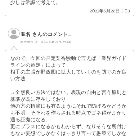
少しは常識で考えて。
2022年5月28日 5:03
匿名 さんのコメント...
comment id : 6125931450676196343
なので、今回の戸定梨香騒動で言えば「業界ガイド
ラインの策定」によって、
相手の主張が野放図に拡大していくのを防ぐのが良
い方法
→全然良い方法ではない。表現の自由と言う原則と
基準が既に存在しており
他の方の指摘にも有るようにそれで防げるかどうか
も不明。そそれを作らされる時点でゴネ得がまかり
通る証拠になる。
更にプラスになるかもわからず、なりそうな裏付け
もない妄想でしかなくはっきり言って愚策でしかな