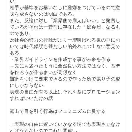
い。
相手が基準をお構いなしに難癖をつけているので意
味を成さないのは明白である。
また、反論に対し「業界側で雇えばいい」と発言し
ているがそれは一昔前に存在した「総会屋」なるも
のであり、
反社会的勢力の排除がより一層叫ばれる世の中にお
いては時代錯誤も甚だしい的外れこの上ない意見で
ある。
・業界ガイドラインを作成する事が未来を作る
→先にも述べたように全然良い方法ではなく、基準
を作ろうが作るまいが関係なく
難癖をつけて要求できるので作った所で張り子の虎
にしかならない
表現の自由が有る以上はそれを基にプロモーション
すればいいだけの話
露出で目を引く行為はフェミニズムに反する
→表現の自由に置いていかなる場でも表現させなけ
ればならないのでこれは間違い。