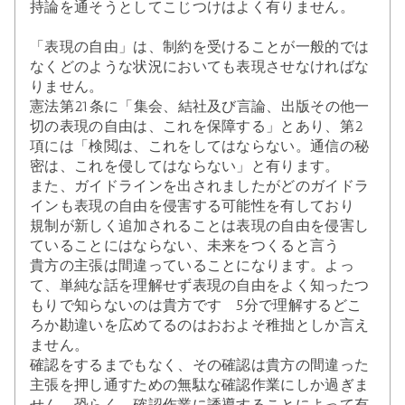
持論を通そうとしてこじつけはよく有りません。
「表現の自由」は、制約を受けることが一般的では
なくどのような状況においても表現させなければな
りません。
憲法第21条に「集会、結社及び言論、出版その他一
切の表現の自由は、これを保障する」とあり、第2
項には「検閲は、これをしてはならない。通信の秘
密は、これを侵してはならない」と有ります。
また、ガイドラインを出されましたがどのガイドラ
インも表現の自由を侵害する可能性を有しており
規制が新しく追加されることは表現の自由を侵害し
ていることにはならない、未来をつくると言う
貴方の主張は間違っていることになります。よっ
て、単純な話を理解せず表現の自由をよく知ったつ
もりで知らないのは貴方です 5分で理解するどこ
ろか勘違いを広めてるのはおおよそ稚拙としか言え
ません。
確認をするまでもなく、その確認は貴方の間違った
主張を押し通すための無駄な確認作業にしか過ぎま
せん。恐らく、確認作業に誘導することによって有