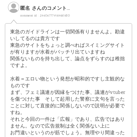
匿名 さんのコメント...
comment id : 296067779149441450
東急のガイドラインは一切関係有りませんよ。勘違
いしてるのは貴方です
東急のサイトをちょっと調べればスイミングサイト
が有りますが水着がバッチリ出ていますね
関係ないものを持ち出して、論点をずらすのは稚拙
ですよ。
水着＝エロい物という発想が昭和的ですし主観的な
ものです
まず、フェミ議連が因縁をつけた事、議連がvtuber
を傷つけた事 そして起用した警察に文句を言った
ことに対して直接的に関係しないので説明が必要で
すね。
それと今回の一件は「広報」であり、広告ではあり
ません。なので広告規制は全く関係ない上に
お門違いというのが筋でしょう。無理やり間違った