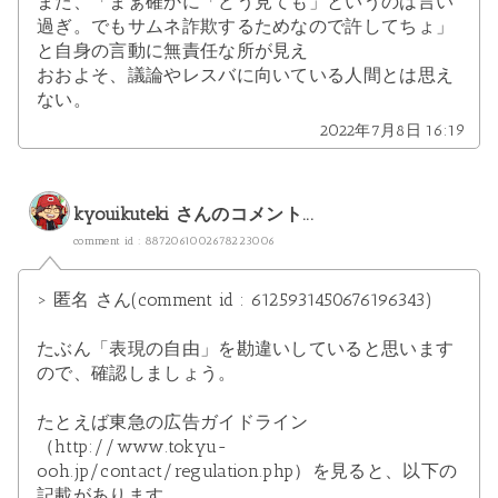
また、「まぁ確かに「どう見ても」というのは言い
過ぎ。でもサムネ詐欺するためなので許してちょ」
と自身の言動に無責任な所が見え
おおよそ、議論やレスバに向いている人間とは思え
ない。
2022年7月8日 16:19
kyouikuteki
さんのコメント...
comment id : 8872061002678223006
> 匿名 さん(comment id : 6125931450676196343)
たぶん「表現の自由」を勘違いしていると思います
ので、確認しましょう。
たとえば
東急の広告ガイドライン
（http://www.tokyu-
ooh.jp/contact/regulation.php）
を見ると、以下の
記載があります。